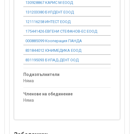
130928867 КАРИС М ЕООД
0.00
131203380 БУЛДЕНТ ЕООД
0.00
121116258 ИНТЕСТ ЕООД
0.00
175441426 ЕВГЕНИ СТЕФАНОВ-ЕС ЕООД
0.00
000885099 Кооперация ПАНДА
0.00
831844012 ЮНИМЕДИКА ЕООД
0.00
831195093 БУЛАД-ДЕНТ ООД
0.00
Подизпълнители
Няма
Членове на обединение
Няма