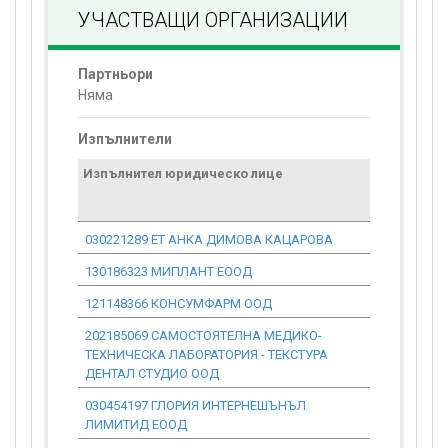
УЧАСТВАЩИ ОРГАНИЗАЦИИ
Партньори
Няма
Изпълнители
Изпълнител юридическо лице
Договор
стойност
проекта*
030221289 ЕТ АНКА ДИМОВА КАЦАРОВА
0.00
130186323 МИПЛАНТ ЕООД
0.00
121148366 КОНСУМФАРМ ООД
0.00
202185069 САМОСТОЯТЕЛНА МЕДИКО-
0.00
ТЕХНИЧЕСКА ЛАБОРАТОРИЯ - ТЕКСТУРА
ДЕНТАЛ СТУДИО ООД
030454197 ГЛОРИЯ ИНТЕРНЕШЪНЪЛ
0.00
ЛИМИТИД ЕООД