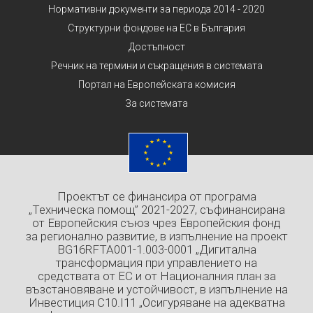
Нормативни документи за периода 2014 - 2020
Структурни фондове на ЕС в България
Достъпност
Речник на термини и съкращения в системата
Портал на Европейската комисия
За системата
Проектът се финансира от програма
„Техническа помощ” 2021-2027, съфинансирана
от Европейския съюз чрез Европейския фонд
за регионално развитие, в изпълнение на проект
BG16RFTA001-1.003-0001 „Дигитална
трансформация при управлението на
средствата от ЕС и от Националния план за
възстановяване и устойчивост, в изпълнение на
Инвестиция C10.I11 „Осигуряване на адекватна