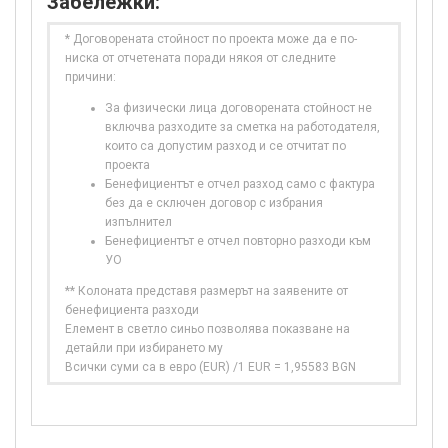
Забележки:
* Договорената стойност по проекта може да е по-
ниска от отчетената поради някоя от следните
причини:
За физически лица договорената стойност не
включва разходите за сметка на работодателя,
които са допустим разход и се отчитат по
проекта
Бенефициентът е отчел разход само с фактура
без да е сключен договор с избрания
изпълнител
Бенефициентът е отчел повторно разходи към
УО
** Колоната представя размерът на заявените от
бенефициента разходи
Елемент в светло синьо позволява показване на
детайли при избирането му
Всички суми са в евро (EUR) /1 EUR = 1,95583 BGN