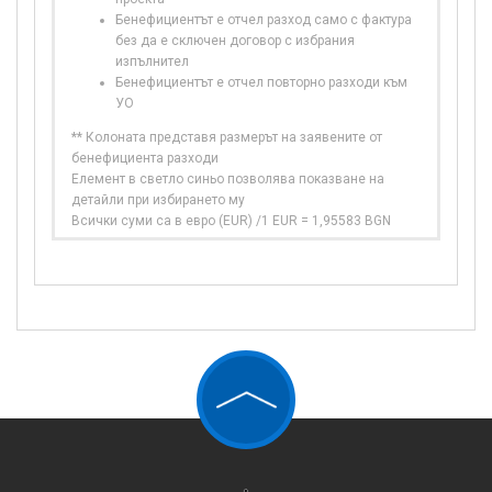
Бенефициентът е отчел разход само с фактура
без да е сключен договор с избрания
изпълнител
Бенефициентът е отчел повторно разходи към
УО
** Колоната представя размерът на заявените от
бенефициента разходи
Елемент в светло синьо позволява показване на
детайли при избирането му
Всички суми са в евро (EUR) /1 EUR = 1,95583 BGN