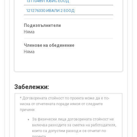
131104891 ЮБИС ЕООД
0.00
121276330 ИВАЛИ 2 ЕООД
0.00
Подизпълнители
Няма
Членове на обединение
Няма
Забележки:
* Договорената стойност по проекта може да е по-
ниска от отчетената поради някоя от следните
причини:
За физически лица договорената стойност не
включва разходите за сметка на работодателя,
които са допустим разход и се отчитат по
проекта