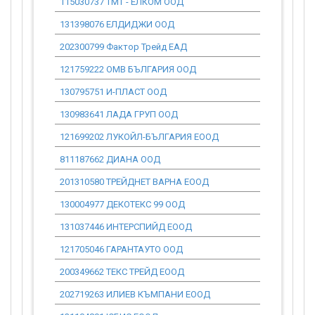
115030737 ТМТ - ЕЛКОМ ООД
0.00
131398076 ЕЛДИДЖИ ООД
0.00
202300799 Фактор Трейд ЕАД
0.00
121759222 ОМВ БЪЛГАРИЯ ООД
0.00
130795751 И-ПЛАСТ ООД
0.00
130983641 ЛАДА ГРУП ООД
0.00
121699202 ЛУКОЙЛ-БЪЛГАРИЯ ЕООД
0.00
811187662 ДИАНА ООД
0.00
201310580 ТРЕЙДНЕТ ВАРНА ЕООД
0.00
130004977 ДЕКОТЕКС 99 ООД
0.00
131037446 ИНТЕРСПИЙД ЕООД
0.00
121705046 ГАРАНТАУТО ООД
0.00
200349662 ТЕКС ТРЕЙД ЕООД
0.00
202719263 ИЛИЕВ КЪМПАНИ ЕООД
0.00