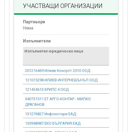
УЧАСТВАЩИ ОРГАНИЗАЦИИ
Партньори
Няма
Изпълнители
Изпълнител юридическо лице
Договор
стойност
проекта*
201216469 Илиев Консулт 2010 ООД
0.00
121015298 ИЛИЕВ ИНТЕРНЕШЪНЪЛ ООД
0.00
121434613 КРИПС 4 ООД
0.00
040731511 ЕТ АРГО-КОНТАР - МИЛКО
0.00
ДРАГАНОВ
131276827 Инфонотари ЕАД
0.00
130948987 ЕКО БЪЛГАРИЯ ЕАД
0.00