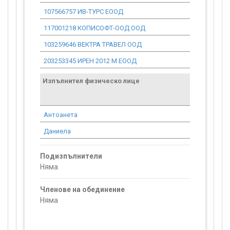
107566757 ИВ-ТУРС ЕООД
1 779.30
117001218 КОПИСОФТ-ООД ООД
10 108.15
103259646 ВЕКТРА ТРАВЕЛ ООД
29 297.03
203253345 ИРЕН 2012 М ЕООД
14 285.75
Изпълнител физическо лице
Договор
стойност
проекта*
Антоанета
0.00
Даниела
0.00
Подизпълнители
Няма
Членове на обединение
Няма