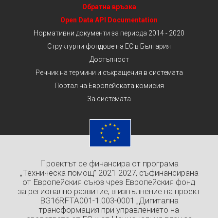
Обратна връзка
Open Data API Documentation
Нормативни документи за периода 2014 - 2020
Структурни фондове на ЕС в България
Достъпност
Речник на термини и съкращения в системата
Портал на Европейската комисия
За системата
Проектът се финансира от програма
„Техническа помощ” 2021-2027, съфинансирана
от Европейския съюз чрез Европейския фонд
за регионално развитие, в изпълнение на проект
BG16RFTA001-1.003-0001 „Дигитална
трансформация при управлението на