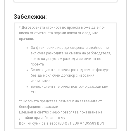
Забележки:
* Договорената стойност по проекта може да е по-
ниска от отчетената поради някоя от следните
причини:
За физически лица договорената стойност не
включва разходите за сметка на работодателя,
които са допустим разход и се отчитат по
проекта
Бенефициентът е отчел разход само с фактура
без да е сключен договор с избрания
изпълнител
Бенефициентът е отчел повторно разходи към
УО
** Колоната представя размерът на заявените от
бенефициента разходи
Елемент в светло синьо позволява показване на
детайли при избирането му
Всички суми са в евро (EUR) /1 EUR = 1,95583 BGN