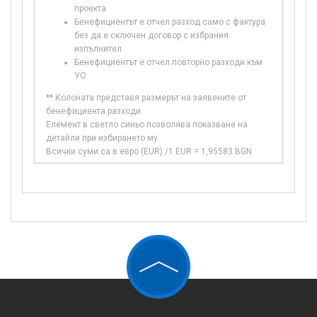
проекта
Бенефициентът е отчел разход само с фактура
без да е сключен договор с избрания
изпълнител
Бенефициентът е отчел повторно разходи към
УО
** Колоната представя размерът на заявените от
бенефициента разходи
Елемент в светло синьо позволява показване на
детайли при избирането му
Всички суми са в евро (EUR) /1 EUR = 1,95583 BGN