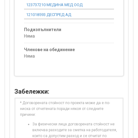
123737210 МЕДИНА МЕД ООД
0.00
121018593 ДЕСПРЕД АД
0.00
Подизпълнители
Няма
Членове на обединение
Няма
Забележки:
* Договорената стойност по проекта може да е по-
ниска от отчетената поради някоя от следните
причини:
За физически лица договорената стойност не
включва разходите за сметка на работодателя,
които са допустим разход и се отчитат по