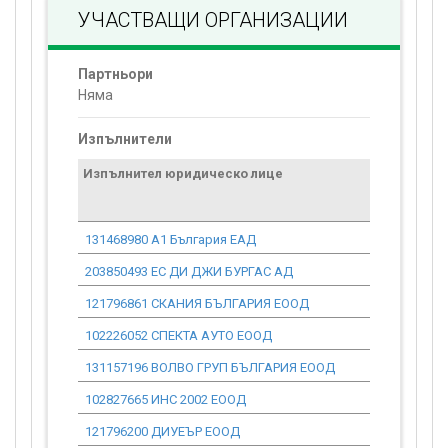
УЧАСТВАЩИ ОРГАНИЗАЦИИ
Партньори
Няма
Изпълнители
Изпълнител юридическо лице
Договор
стойност
проекта*
131468980 А1 България ЕАД
0.00
203850493 ЕС ДИ ДЖИ БУРГАС АД
0.00
121796861 СКАНИЯ БЪЛГАРИЯ ЕООД
0.00
102226052 СПЕКТА АУТО ЕООД
0.00
131157196 ВОЛВО ГРУП БЪЛГАРИЯ ЕООД
0.00
102827665 ИНС 2002 ЕООД
0.00
121796200 ДИУЕЪР ЕООД
0.00