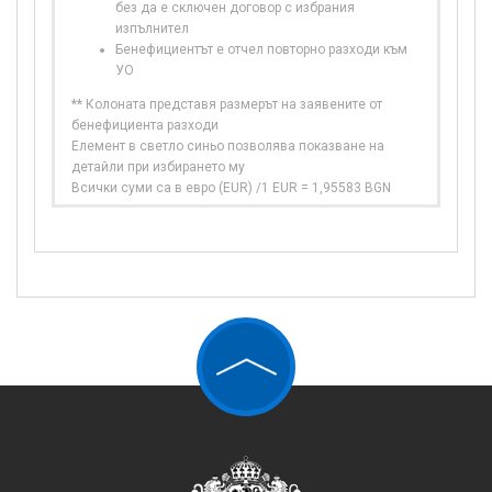
без да е сключен договор с избрания
изпълнител
Бенефициентът е отчел повторно разходи към
УО
** Колоната представя размерът на заявените от
бенефициента разходи
Елемент в светло синьо позволява показване на
детайли при избирането му
Всички суми са в евро (EUR) /1 EUR = 1,95583 BGN