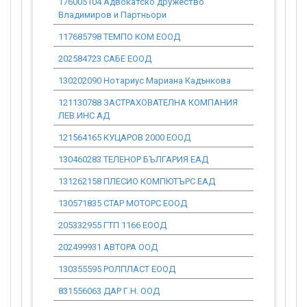
176005104 Адвокатско дружество
0.00
Владимиров и Партньори
117685798 ТЕМПО КОМ ЕООД
0.00
202584723 САБЕ ЕООД
0.00
130202090 Нотариус Мариана Кадънкова
0.00
121130788 ЗАСТРАХОВАТЕЛНА КОМПАНИЯ
0.00
ЛЕВ ИНС АД
121564165 КУЦАРОВ 2000 ЕООД
0.00
130460283 ТЕЛЕНОР БЪЛГАРИЯ ЕАД
0.00
131262158 ПЛЕСИО КОМПЮТЪРС ЕАД
0.00
130571835 СТАР МОТОРС ЕООД
0.00
205332955 ГТП 1166 ЕООД
0.00
202499931 АВТОРА ООД
0.00
130355595 РОЛПЛАСТ ЕООД
0.00
831556063 ДАР Г.Н. ООД
0.00