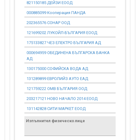
821150185 ДЕЙЗИ ЕООД
0.00
000885099 Кооперация ПАНДА
0.00
202365576 СОНАР ООД
0.00
121699202 ЛУКОЙЛ-БЪЛГАРИЯ ЕООД
0.00
175133827 ЧЕЗ ЕЛЕКТРО БЪЛГАРИЯ АД
0.00
000694959 ОБЕДИНЕНА БЪЛГАРСКА БАНКА
0.00
АД
130175000 СОФИЙСКА ВОДА АД
0.00
131289899 ЕВРОЛИЙЗ АУТО ЕАД
0.00
121759222 ОМВ БЪЛГАРИЯ ООД
0.00
203217121 НОВО НАЧАЛО 2014 ЕООД
0.00
131142828 СИТИ МАРКЕТ ЕООД
0.00
Изпълнител физическо лице
Договор
стойност
проекта*