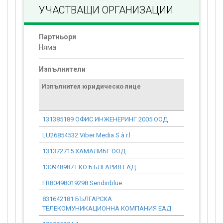
УЧАСТВАЩИ ОРГАНИЗАЦИИ
Партньори
Няма
Изпълнители
Изпълнител юридическо лице
Договор
стойност
проекта*
131385189 ОФИС ИНЖЕНЕРИНГ 2005 ООД
0.00
LU26854532 Viber Media S.à r.l
0.00
131372715 ХАМАЛИБГ ООД
0.00
130948987 ЕКО БЪЛГАРИЯ ЕАД
0.00
FR80498019298 Sendinblue
0.00
831642181 БЪЛГАРСКА
0.00
ТЕЛЕКОМУНИКАЦИОННА КОМПАНИЯ ЕАД