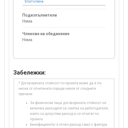
Златолина
0.00
Подизпълнители
Няма
Членове на обединение
Няма
Забележки:
* Договорената стойност по проекта може да е по-
ниска от отчетената поради някоя от следните
причини:
За физически лица договорената стойност не
включва разходите за сметка на работодателя,
които са допустим разход и се отчитат по
проекта
Бенефициентът е отчел разход само с фактура