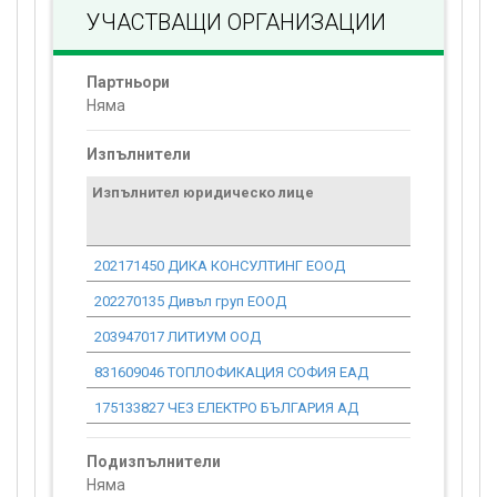
УЧАСТВАЩИ ОРГАНИЗАЦИИ
Партньори
Няма
Изпълнители
Изпълнител юридическо лице
Договор
стойност
проекта*
202171450 ДИКА КОНСУЛТИНГ ЕООД
0.00
202270135 Дивъл груп ЕООД
0.00
203947017 ЛИТИУМ ООД
0.00
831609046 ТОПЛОФИКАЦИЯ СОФИЯ ЕАД
0.00
175133827 ЧЕЗ ЕЛЕКТРО БЪЛГАРИЯ АД
0.00
Подизпълнители
Няма