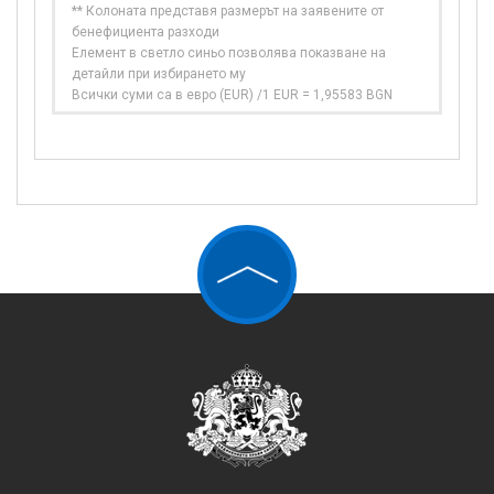
** Колоната представя размерът на заявените от
бенефициента разходи
Елемент в светло синьо позволява показване на
детайли при избирането му
Всички суми са в евро (EUR) /1 EUR = 1,95583 BGN