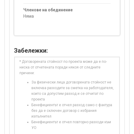
Членове на обединение
Няма
Забележки:
* Договорената стойност по проекта може да е по-
ниска от отчетената поради някоя от следните
причини:
За физически лица договорената стойност не
включва разходите за сметка на работодателя,
които са допустим разход и се отчитат по
проекта
Бенефициентът е отчел разход само с фактура
без да е сключен договор с избрания
изпълнител
Бенефициентът е отчел повторно разходи към
УО