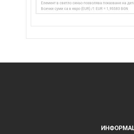
Елемент в светло синьо позволява показване на дет
Всички суми са в евро (EUR) /1 EUR = 1,95583 BGN
ИНФОРМАЦ