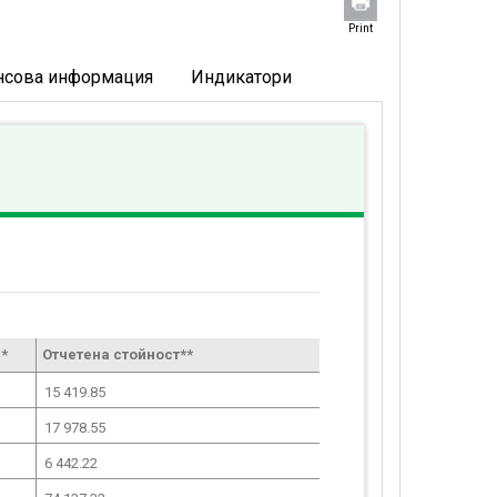
Print
нсова информация
Индикатори
*
Отчетена стойност**
15 419.85
17 978.55
6 442.22