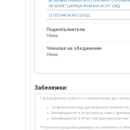
831605806 УНИВЕРСИТЕТСКА МНОГОПРОФИЛ
ЛЕЧЕНИЕ "ЦАРИЦА ЙОАННА-ИСУЛ" ЕАД
121327440 АСМ 2 ЕООД
Подизпълнители
Няма
Членове на обединение
Няма
Забележки:
* Договорената стойност по проекта може да е по-ни
За физически лица договорената стойност не в
Бенефициентът е отчел разход само с фактура
Бенефициентът е отчел повторно разходи към
** Колоната представя размерът на заявените от бе