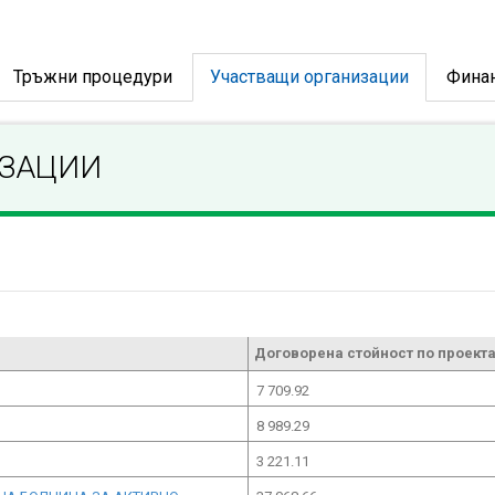
Тръжни процедури
Участващи организации
Фина
ИЗАЦИИ
Договорена стойност по проекта
7 709.92
8 989.29
3 221.11