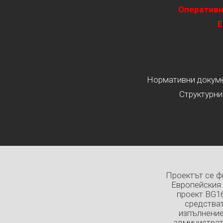
Оперативн
Е
Нормативни докумен
Структурни
Проектът се ф
Европейския 
проект BG1
средстват
изпълнение
администрат