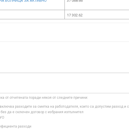
НА БОЛНИЦА ЗА АКТИВНО
37 068.66
17 302.62
ска от отчетената поради някоя от следните причини:
ключва разходите за сметка на работодателя, които са допустим разход и с
 без да е сключен договор с избрания изпълнител
 УО
нефициента разходи