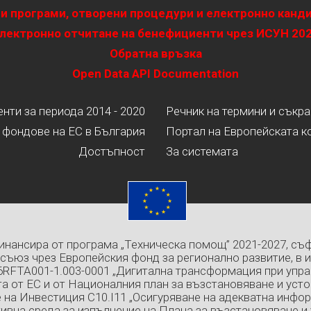
и програми, отворени процедури и електронно канд
лектронно отчитане на бенефициенти чрез ИСУН 20
Обратна връзка
Open Data API Documentation
ти за периода 2014 - 2020
Речник на термини и съкр
 фондове на ЕС в България
Портал на Европейската к
Достъпност
За системата
инансира от програма „Техническа помощ” 2021-2027, съ
съюз чрез Европейския фонд за регионално развитие, в 
6RFTA001-1.003-0001 „Дигитална трансформация при упра
а от ЕС и от Националния план за възстановяване и усто
 на Инвестиция C10.I11 „Осигуряване на адекватна инфо
ивна среда за изпълнение на Плана за възстановяване и 