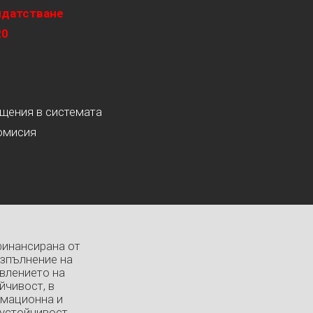
идатстване
20
ащения в системата
омисия
финансирана от
изпълнение на
влението на
йчивост, в
рмационна и
устойчивост.