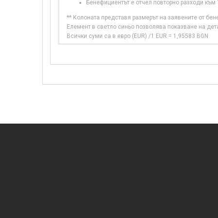
Бенефициентът е отчел повторно разходи към
** Колоната представя размерът на заявените от бе
Елемент в светло синьо позволява показване на дет
Всички суми са в евро (EUR) /1 EUR = 1,95583 BGN