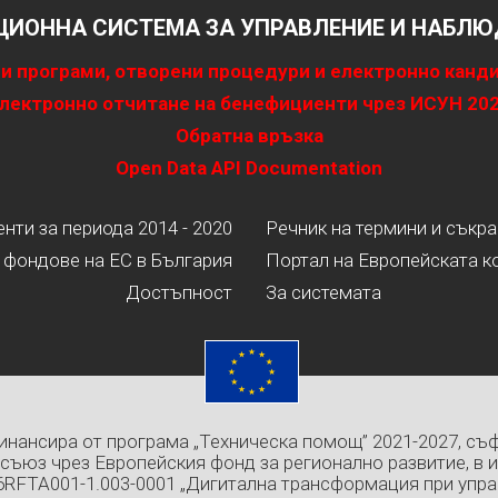
ИОННА СИСТЕМА ЗА УПРАВЛЕНИЕ И НАБЛЮД
и програми, отворени процедури и електронно канд
лектронно отчитане на бенефициенти чрез ИСУН 20
Обратна връзка
Open Data API Documentation
ти за периода 2014 - 2020
Речник на термини и съкр
 фондове на ЕС в България
Портал на Европейската к
Достъпност
За системата
инансира от програма „Техническа помощ” 2021-2027, съ
съюз чрез Европейския фонд за регионално развитие, в 
6RFTA001-1.003-0001 „Дигитална трансформация при упра