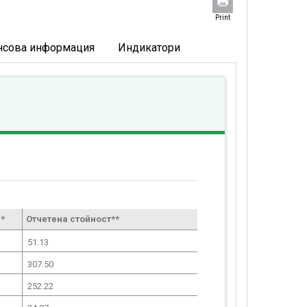
Print
нсова информация
Индикатори
*
Отчетена стойност**
51.13
307.50
252.22