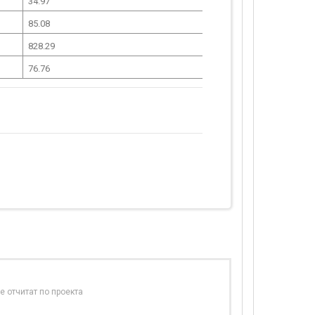
34.97
85.08
828.29
76.76
е отчитат по проекта