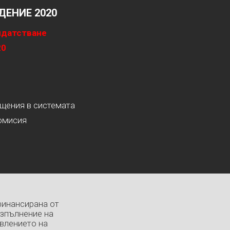
ЕНИЕ 2020
идатстване
20
ащения в системата
омисия
финансирана от
изпълнение на
влението на