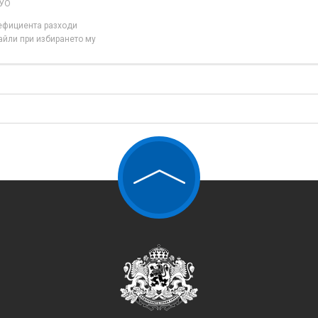
 УО
нефициента разходи
айли при избирането му