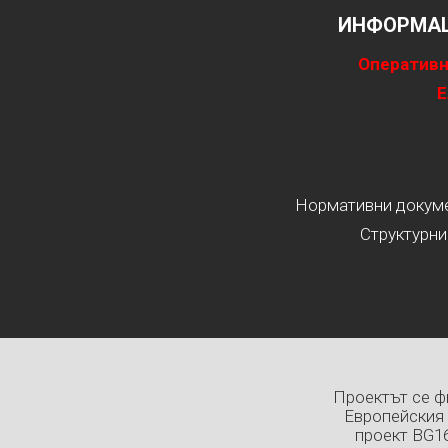
ИНФОРМАЦ
Оперативн
Е
Нормативни докумен
Структурни
Проектът се ф
Европейския 
проект BG1