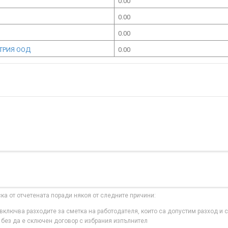
0.00
0.00
0.00
ТРИЯ ООД
0.00
ска от отчетената поради някоя от следните причини:
ключва разходите за сметка на работодателя, които са допустим разход и с
 без да е сключен договор с избрания изпълнител