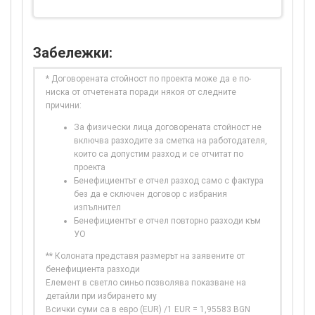
Забележки:
* Договорената стойност по проекта може да е по-
ниска от отчетената поради някоя от следните
причини:
За физически лица договорената стойност не
включва разходите за сметка на работодателя,
които са допустим разход и се отчитат по
проекта
Бенефициентът е отчел разход само с фактура
без да е сключен договор с избрания
изпълнител
Бенефициентът е отчел повторно разходи към
УО
** Колоната представя размерът на заявените от
бенефициента разходи
Елемент в светло синьо позволява показване на
детайли при избирането му
Всички суми са в евро (EUR) /1 EUR = 1,95583 BGN