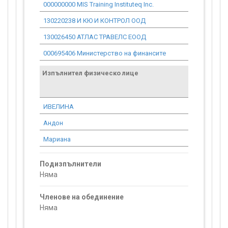
000000000 MIS Training Instituteq Inc.
0.00
130220238 И КЮ И КОНТРОЛ ООД
0.00
130026450 АТЛАС ТРАВЕЛС ЕООД
97 145.46
000695406 Министерство на финансите
0.00
Изпълнител физическо лице
Договор
стойност
проекта*
ИВЕЛИНА
460.16
Андон
1 380.49
Мариана
0.00
Подизпълнители
Няма
Членове на обединение
Няма