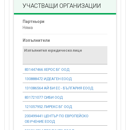
УЧАСТВАЩИ ОРГАНИЗАЦИИ
Партньори
Няма
Изпълнители
Изпълнител юридическо лице
Договор
стойност
проекта*
831447466 ХЕРОС БГ ООД
0.00
130888472 ИДЕАГЕН ЕООД
416 506.96
131086564 АЙ БИ ЕС - БЪЛГАРИЯ ЕООД
47 832.38
831721077 СИБИ ООД
0.00
121057952 ЛИРЕКС БГ ООД
9 387.32
200499441 ЦЕНТЪР ПО ЕВРОПЕЙСКО
0.00
ОБУЧЕНИЕ ЕООД