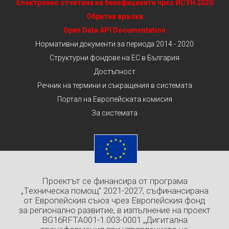
Електронно отчитане на бенефициенти чрез ИСУН 2020
Обратна връзка
Open Data API Documentation
Нормативни документи за периода 2014 - 2020
Структурни фондове на ЕС в България
Достъпност
Речник на термини и съкращения в системата
Портал на Европейската комисия
За системата
Проектът се финансира от програма
„Техническа помощ” 2021-2027, съфинансирана
от Европейския съюз чрез Европейския фонд
за регионално развитие, в изпълнение на проект
BG16RFTA001-1.003-0001 „Дигитална