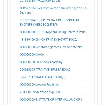
201564714 ПРОДАКТА ЕООД
0.00
000677995 Институт на вътрешните одитори в
0.00
България
121131534 ИНСТИТУТ ЗА ДИПЛОМИРАНИ
0.00
ЕКСПЕРТ СЧЕТОВОДИТЕЛИ
000000000 ETSP EuropeanTraning Centre in Paris
0.00
131339156 СИКОН ГРУП КОНСУЛТ ЕООД
0.00
000000000 Renardino gomes Gestao hoteleira
0.00
000000000 ISACA
0.00
000000000 ESI Funds Academy
0.00
200928905 АТРАКТИВ ТРАВЕЛ ЕООД
92 032.54
175267317 ШАНС ТРАВЕЛ ЕООД
107 371.30
000000000 Lexxion Publisher
0.00
203890299 Мистрал тур ООД
0.00
000000000 INSTITUTE OF INTERNAL AUDIORS
0.00