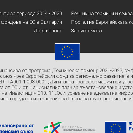
ти за периода 2014 - 2020
Речник на термини и съкр
 фондове на ЕС в България
Портал на Европейската к
Достъпност
За системата
инансира от програма „Техническа помощ” 2021-2027, съ
съюз чрез Европейския фонд за регионално развитие, в 
6RFTA001-1.003-0001 „Дигитална трансформация при упра
а от ЕС и от Националния план за възстановяване и усто
 на Инвестиция C10.I11 „Осигуряване на адекватна инфо
ивна среда за изпълнение на Плана за възстановяване и 