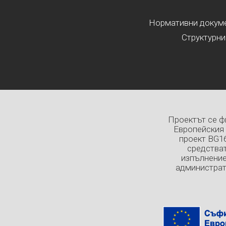
Нормативни докумен
Структурни
Проектът се ф
Европейския 
проект BG1
средстват
изпълнение
администрат