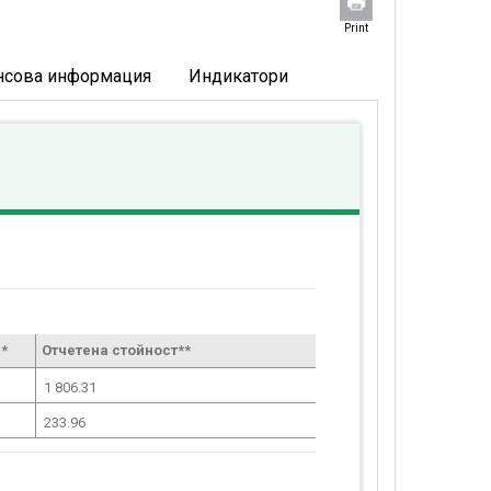
Print
нсова информация
Индикатори
*
Отчетена стойност**
1 806.31
233.96