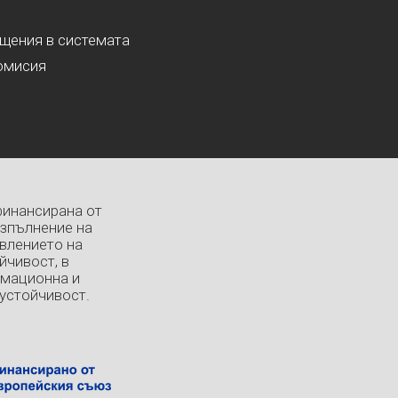
ащения в системата
омисия
финансирана от
изпълнение на
влението на
йчивост, в
рмационна и
устойчивост.