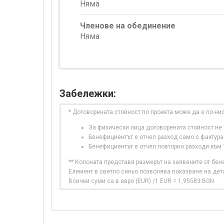
Няма
Членове на обединение
Няма
Забележки:
* Договорената стойност по проекта може да е по-ни
За физически лица договорената стойност не в
Бенефициентът е отчел разход само с фактура
Бенефициентът е отчел повторно разходи към
** Колоната представя размерът на заявените от бе
Елемент в светло синьо позволява показване на дет
Всички суми са в евро (EUR) /1 EUR = 1,95583 BGN