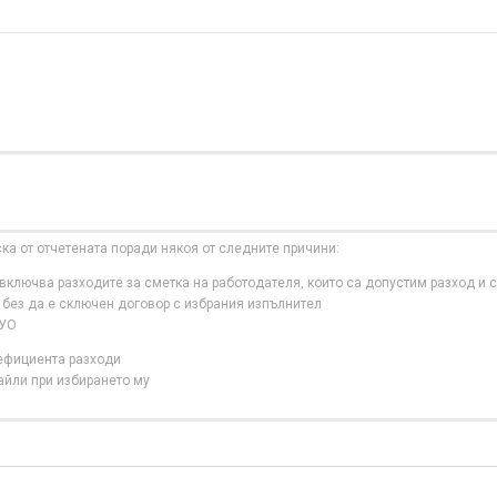
ска от отчетената поради някоя от следните причини:
ключва разходите за сметка на работодателя, които са допустим разход и с
 без да е сключен договор с избрания изпълнител
 УО
нефициента разходи
айли при избирането му