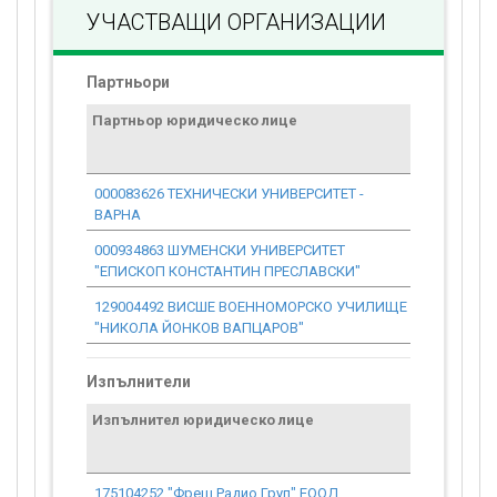
УЧАСТВАЩИ ОРГАНИЗАЦИИ
Партньори
Партньор юридическо лице
Договор
стойност
проекта*
000083626 ТЕХНИЧЕСКИ УНИВЕРСИТЕТ -
141 591.66
ВАРНА
000934863 ШУМЕНСКИ УНИВЕРСИТЕТ
280 960.08
"ЕПИСКОП КОНСТАНТИН ПРЕСЛАВСКИ"
129004492 ВИСШЕ ВОЕННОМОРСКО УЧИЛИЩЕ
60 441.64
"НИКОЛА ЙОНКОВ ВАПЦАРОВ"
Изпълнители
Изпълнител юридическо лице
Договор
стойност
проекта*
175104252 "Фреш Радио Груп" ЕООД
1 441.23