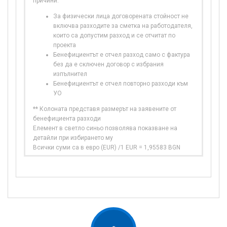
причини:
За физически лица договорената стойност не
включва разходите за сметка на работодателя,
които са допустим разход и се отчитат по
проекта
Бенефициентът е отчел разход само с фактура
без да е сключен договор с избрания
изпълнител
Бенефициентът е отчел повторно разходи към
УО
** Колоната представя размерът на заявените от
бенефициента разходи
Елемент в светло синьо позволява показване на
детайли при избирането му
Всички суми са в евро (EUR) /1 EUR = 1,95583 BGN