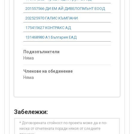
201557566 ДИ ЕМ АЙ ДИВЕЛОПМЪНТ ЕООД
14 222.09
202525970 ГАЛИС КЪМПАНИ
71 923.43
175415627 КОНТРАКС АД
14 080.98
131468980 А1 България ЕАД
223 874.18
Подизпълнители
Няма
Членове на обединение
Няма
Забележки:
* Договорената стойност по проекта може да е по-
ниска от отчетената поради някоя от следните