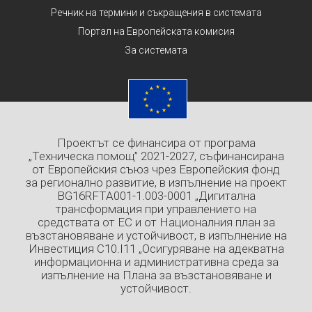
Речник на термини и съкращения в системата
Портал на Европейската комисия
За системата
Проектът се финансира от програма
„Техническа помощ” 2021-2027, съфинансирана
от Европейския съюз чрез Европейския фонд
за регионално развитие, в изпълнение на проект
BG16RFTA001-1.003-0001 „Дигитална
трансформация при управлението на
средствата от ЕС и от Националния план за
възстановяване и устойчивост, в изпълнение на
Инвестиция C10.I11 „Осигуряване на адекватна
информационна и административна среда за
изпълнение на Плана за възстановяване и
устойчивост.