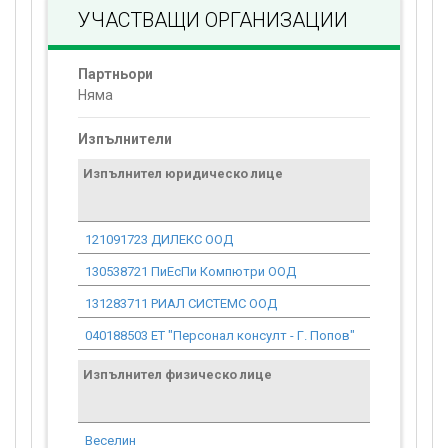
УЧАСТВАЩИ ОРГАНИЗАЦИИ
Партньори
Няма
Изпълнители
Изпълнител юридическо лице
Договор
стойност
проекта*
121091723 ДИЛЕКС ООД
2 579.47
130538721 ПиЕсПи Компютри ООД
2 351.94
131283711 РИАЛ СИСТЕМС ООД
3 323.40
040188503 ET "Персонал консулт - Г. Попов"
659.57
Изпълнител физическо лице
Договор
стойност
проекта*
Веселин
1 196.42