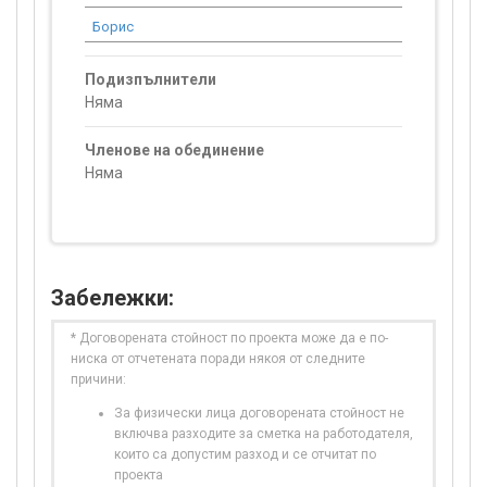
Борис
1 196.42
Подизпълнители
Няма
Членове на обединение
Няма
Забележки:
* Договорената стойност по проекта може да е по-
ниска от отчетената поради някоя от следните
причини:
За физически лица договорената стойност не
включва разходите за сметка на работодателя,
които са допустим разход и се отчитат по
проекта