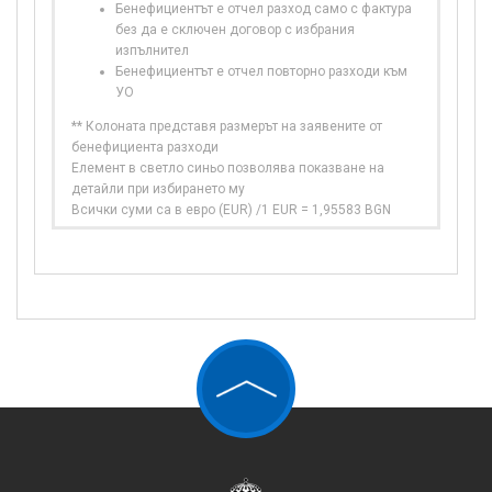
Бенефициентът е отчел разход само с фактура
без да е сключен договор с избрания
изпълнител
Бенефициентът е отчел повторно разходи към
УО
** Колоната представя размерът на заявените от
бенефициента разходи
Елемент в светло синьо позволява показване на
детайли при избирането му
Всички суми са в евро (EUR) /1 EUR = 1,95583 BGN