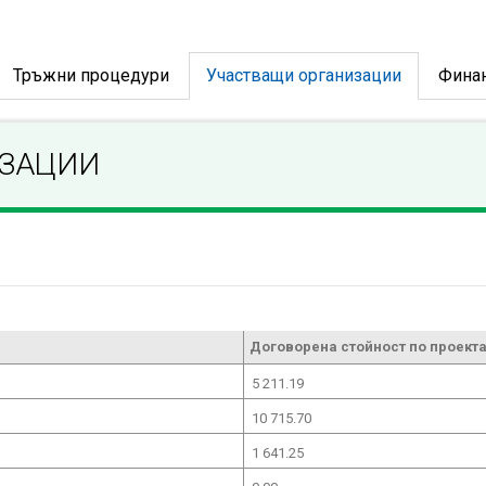
Тръжни процедури
Участващи организации
Фина
ИЗАЦИИ
Договорена стойност по проекта
5 211.19
10 715.70
1 641.25