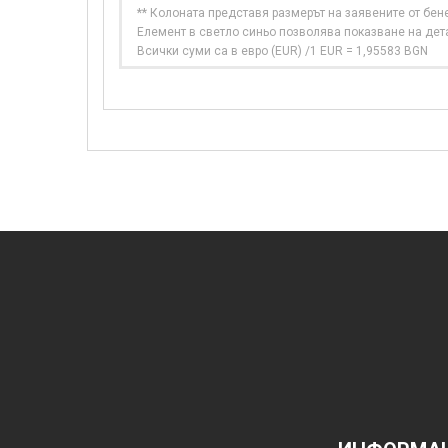
** Колоната представя размерът на заявените от бе
Елемент в светло синьо позволява показване на дет
Всички суми са в евро (EUR) /1 EUR = 1,95583 BGN