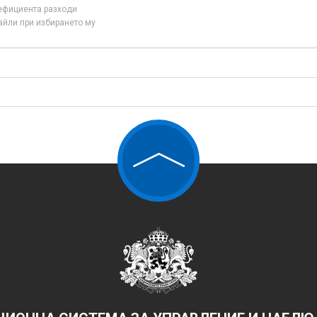
нефициента разходи
айли при избирането му