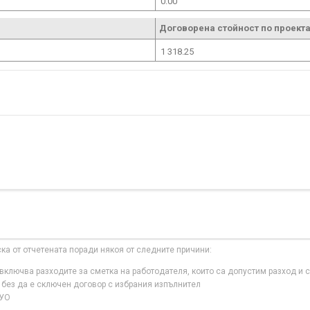
0.00
Договорена стойност по проекта
1 318.25
ска от отчетената поради някоя от следните причини:
ключва разходите за сметка на работодателя, които са допустим разход и с
 без да е сключен договор с избрания изпълнител
 УО