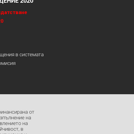
ЕНИЕ 2020
идатстване
20
ащения в системата
омисия
финансирана от
изпълнение на
влението на
йчивост, в