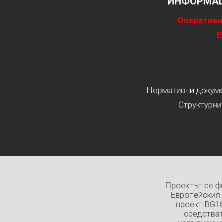
ИНФОРМАЦ
Оперативн
Е
Нормативни докумен
Структурни
Проектът се ф
Европейския 
проект BG1
средстват