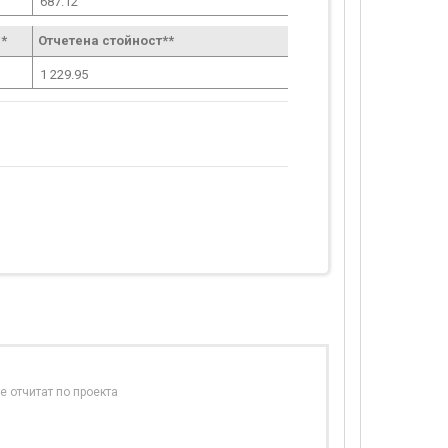
687.12
*
Отчетена стойност**
1 229.95
е отчитат по проекта