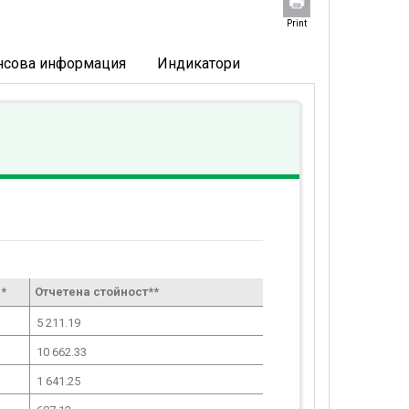
Print
нсова информация
Индикатори
*
Отчетена стойност**
5 211.19
10 662.33
1 641.25