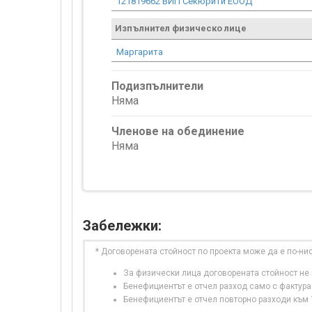
121819662 ВИП Секюрити ЕООД
Изпълнител физическо лице
Маргарита
Подизпълнители
Няма
Членове на обединение
Няма
Забележки:
* Договорената стойност по проекта може да е по-ни
За физически лица договорената стойност не в
Бенефициентът е отчел разход само с фактура
Бенефициентът е отчел повторно разходи към