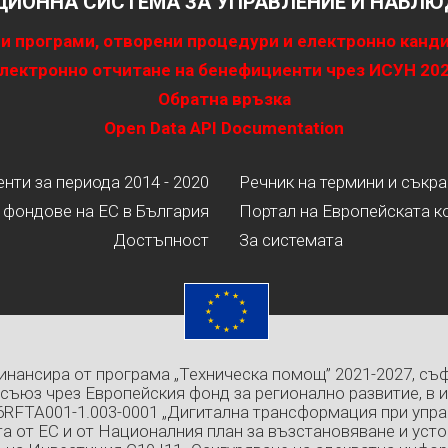
ИОННА СИСТЕМА ЗА УПРАВЛЕНИЕ И НАБЛЮД
и програми, отворени процедури и електронно канд
лектронно отчитане на бенефициенти чрез ИСУН 20
Обратна връзка
Open Data API Documentation
ти за периода 2014 - 2020
Речник на термини и съкр
 фондове на ЕС в България
Портал на Европейската к
Достъпност
За системата
инансира от програма „Техническа помощ” 2021-2027, съ
съюз чрез Европейския фонд за регионално развитие, в 
6RFTA001-1.003-0001 „Дигитална трансформация при упра
а от ЕС и от Националния план за възстановяване и усто