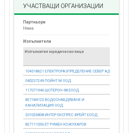
УЧАСТВАЩИ ОРГАНИЗАЦИИ
Партньори
Няма
Изпълнители
Изпълнител юридическо лице
Договор
стойност
проекта*
104518621 ЕЛЕКТРОРАЗПРЕДЕЛЕНИЕ СЕВЕР АД
0.00
040237249 ПОЙНТ М ООД
0.00
117071946 ШОТЕРОН-98 ЕООД
0.00
827184123 ВОДОСНАБДЯВАНЕ И
0.00
КАНАЛИЗАЦИЯ ООД
201026808 ИНТЕР ЕКСПРЕС ФРЕЙТ ЕООД
0.00
827111036 ЕТ РУМЕН КОЖУХАРОВ
0.00