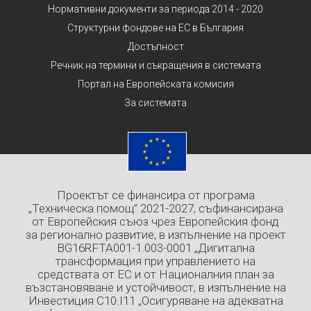
Нормативни документи за периода 2014 - 2020
Структурни фондове на ЕС в България
Достъпност
Речник на термини и съкращения в системата
Портал на Европейската комисия
За системата
Проектът се финансира от програма
„Техническа помощ” 2021-2027, съфинансирана
от Европейския съюз чрез Европейския фонд
за регионално развитие, в изпълнение на проект
BG16RFTA001-1.003-0001 „Дигитална
трансформация при управлението на
средствата от ЕС и от Националния план за
възстановяване и устойчивост, в изпълнение на
Инвестиция C10.I11 „Осигуряване на адекватна