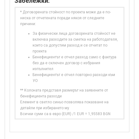
Забележки:
* Договорената стойност по проекта може да е по-
ниска от отчетената поради някоя от следните
причини:
За физически лица договорената стойност не
включва разходите за сметка на работодателя,
които са допустим разход и се отчитат по
проекта
Бенефициентът е отчел разход само с фактура
без да е сключен договор с избрания
изпълнител
Бенефициентът е отчел повторно разходи към
УО
** Колоната представя размерът на заявените от
бенефициента разходи
Елемент в светло синьо позволява показване на
детайли при избирането му
Всички суми са в евро (EUR) /1 EUR = 1,95583 BGN