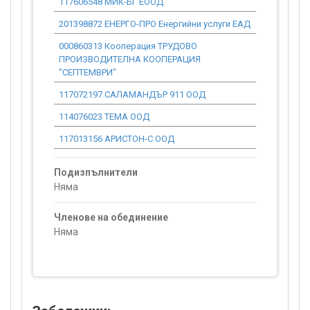
117606548 МИК-БГ ЕООД
0.00
201398872 ЕНЕРГО-ПРО Енергийни услуги ЕАД
0.00
000860313 Кооперация ТРУДОВО
0.00
ПРОИЗВОДИТЕЛНА КООПЕРАЦИЯ
"СЕПТЕМВРИ"
117072197 САЛАМАНДЪР 911 ООД
0.00
114076023 ТЕМА ООД
0.00
117013156 АРИСТОН-С ООД
0.00
Подизпълнители
Няма
Членове на обединение
Няма