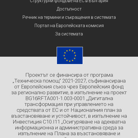
Структурни фондове на ЕС в България
Достъпност
Речник на термини и съкращения в системата
Портал на Европейската комисия
За системата
Проектът се финансира от програма
„Техническа помощ” 2021-2027, съфинансирана
от Европейския съюз чрез Европейския фонд
за регионално развитие, в изпълнение на проект
BG16RFTA001-1.003-0001 „Дигитална
трансформация при управлението на
средствата от ЕС и от Националния план за
възстановяване и устойчивост, в изпълнение на
Инвестиция C10.I11 „Осигуряване на адекватна
информационна и административна среда за
изпълнение на Плана за възстановяване и