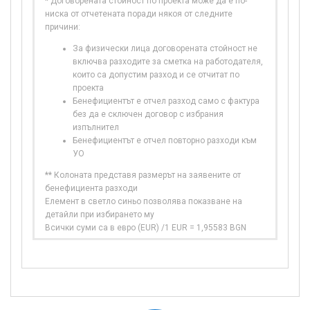
* Договорената стойност по проекта може да е по-
ниска от отчетената поради някоя от следните
причини:
За физически лица договорената стойност не
включва разходите за сметка на работодателя,
които са допустим разход и се отчитат по
проекта
Бенефициентът е отчел разход само с фактура
без да е сключен договор с избрания
изпълнител
Бенефициентът е отчел повторно разходи към
УО
** Колоната представя размерът на заявените от
бенефициента разходи
Елемент в светло синьо позволява показване на
детайли при избирането му
Всички суми са в евро (EUR) /1 EUR = 1,95583 BGN