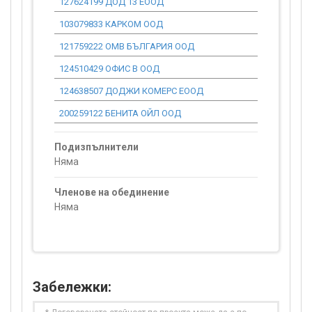
127624199 ДОД 13 ЕООД
0.00
103079833 КАРКОМ ООД
0.00
121759222 ОМВ БЪЛГАРИЯ ООД
0.00
124510429 ОФИС В ООД
0.00
124638507 ДОДЖИ КОМЕРС ЕООД
0.00
200259122 БЕНИТА ОЙЛ ООД
0.00
Подизпълнители
Няма
Членове на обединение
Няма
Забележки: