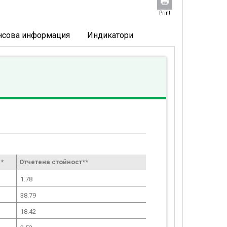
Print
нсова информация
Индикатори
*
Отчетена стойност**
1.78
38.79
18.42