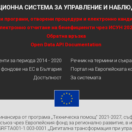
ИОННА СИСТЕМА ЗА УПРАВЛЕНИЕ И НАБЛЮД
и програми, отворени процедури и електронно канд
лектронно отчитане на бенефициенти чрез ИСУН 20
Обратна връзка
Open Data API Documentation
ти за периода 2014 - 2020
Речник на термини и съкр
 фондове на ЕС в България
Портал на Европейската к
Достъпност
За системата
инансира от програма „Техническа помощ” 2021-2027, съ
съюз чрез Европейския фонд за регионално развитие, в 
6RFTA001-1.003-0001 „Дигитална трансформация при упра