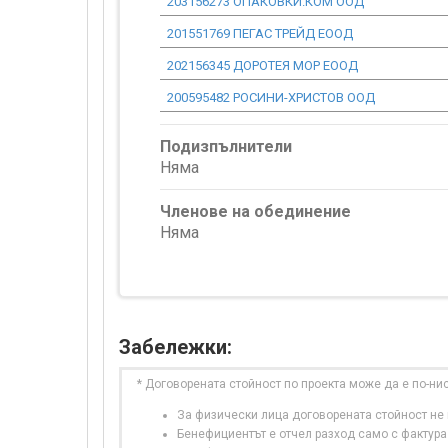
203156273 ОПАКОВКИ.КОМ ООД
201551769 ПЕГАС ТРЕЙД ЕООД
202156345 ДОРОТЕЯ МОР ЕООД
200595482 РОСИНИ-ХРИСТОВ ООД
Подизпълнители
Няма
Членове на обединение
Няма
Забележки:
* Договорената стойност по проекта може да е по-ни
За физически лица договорената стойност не в
Бенефициентът е отчел разход само с фактура