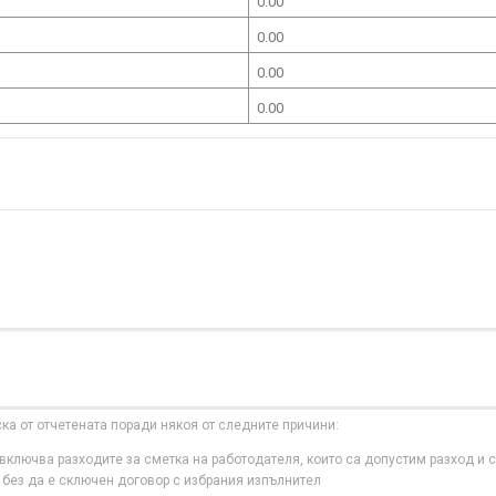
0.00
0.00
0.00
0.00
ска от отчетената поради някоя от следните причини:
ключва разходите за сметка на работодателя, които са допустим разход и с
 без да е сключен договор с избрания изпълнител