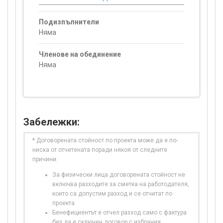
Подизпълнители
Няма
Членове на обединение
Няма
Забележки:
* Договорената стойност по проекта може да е по-
ниска от отчетената поради някоя от следните
причини:
За физически лица договорената стойност не
включва разходите за сметка на работодателя,
които са допустим разход и се отчитат по
проекта
Бенефициентът е отчел разход само с фактура
без да е сключен договор с избрания