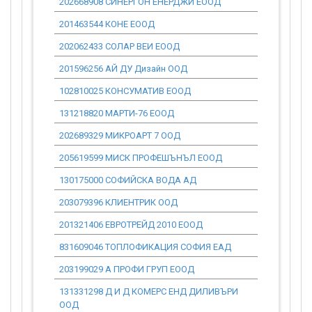
202668908 СИНЕРГОН ЕНЕРДЖИ ЕООД
0.00
201463544 КОНЕ ЕООД
0.00
202062433 СОЛАР ВЕИ ЕООД
0.00
201596256 АЙ ДУ Дизайн ООД
0.00
102810025 КОНСУМАТИВ ЕООД
0.00
131218820 МАРТИ-76 ЕООД
0.00
202689329 МИКРОАРТ 7 ООД
0.00
205619599 МИСК ПРОФЕШЪНЪЛ ЕООД
0.00
130175000 СОФИЙСКА ВОДА АД
0.00
203079396 КЛИЕНТРИК ООД
0.00
201321406 ЕВРОТРЕЙД 2010 ЕООД
0.00
831609046 ТОПЛОФИКАЦИЯ СОФИЯ ЕАД
0.00
203199029 А ПРОФИ ГРУП ЕООД
0.00
131331298 Д И Д КОМЕРС ЕНД ДИЛИВЪРИ
0.00
ООД