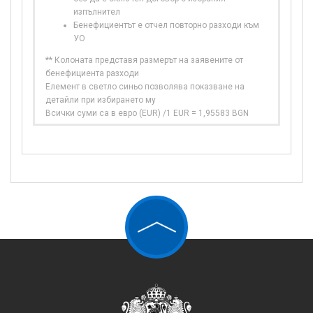
изпълнител
Бенефициентът е отчел повторно разходи към
УО
** Колоната представя размерът на заявените от
бенефициента разходи
Елемент в светло синьо позволява показване на
детайли при избирането му
Всички суми са в евро (EUR) /1 EUR = 1,95583 BGN