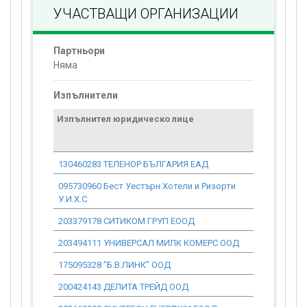
УЧАСТВАЩИ ОРГАНИЗАЦИИ
Партньори
Няма
Изпълнители
Изпълнител юридическо лице
Договор
стойност
проекта*
130460283 ТЕЛЕНОР БЪЛГАРИЯ ЕАД
0.00
095730960 Бест Уестърн Хотели и Ризорти
0.00
У.И.Х.С
203379178 СИТИКОМ ГРУП ЕООД
0.00
203494111 УНИВЕРСАЛ МИЛК КОМЕРС ООД
0.00
175095328 "Б.В.ЛИНК" ООД
0.00
200424143 ДЕЛИТА ТРЕЙД ООД
0.00