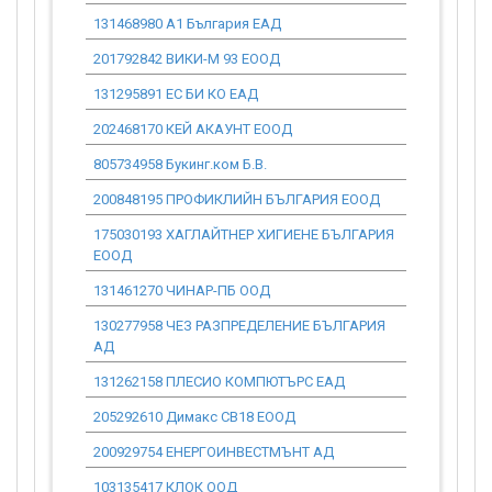
131468980 А1 България ЕАД
0.00
201792842 ВИКИ-М 93 ЕООД
0.00
131295891 ЕС БИ КО ЕАД
0.00
202468170 КЕЙ АКАУНТ ЕООД
0.00
805734958 Букинг.ком Б.В.
0.00
200848195 ПРОФИКЛИЙН БЪЛГАРИЯ ЕООД
0.00
175030193 ХАГЛАЙТНЕР ХИГИЕНЕ БЪЛГАРИЯ
0.00
ЕООД
131461270 ЧИНАР-ПБ ООД
0.00
130277958 ЧЕЗ РАЗПРЕДЕЛЕНИЕ БЪЛГАРИЯ
0.00
АД
131262158 ПЛЕСИО КОМПЮТЪРС ЕАД
0.00
205292610 Димакс СВ18 ЕООД
0.00
200929754 ЕНЕРГОИНВЕСТМЪНТ АД
0.00
103135417 КЛОК ООД
0.00