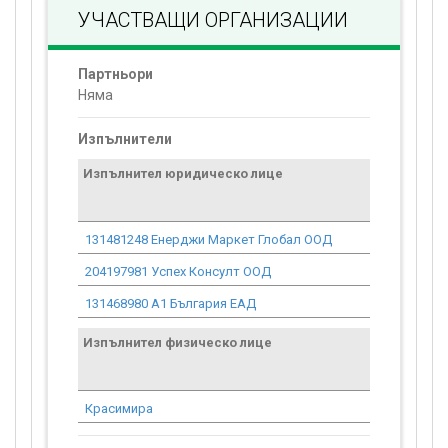
УЧАСТВАЩИ ОРГАНИЗАЦИИ
Партньори
Няма
Изпълнители
Изпълнител юридическо лице
Договор
стойност
проекта*
131481248 Енерджи Маркет Глобал ООД
0.00
204197981 Успех Консулт ООД
0.00
131468980 А1 България ЕАД
0.00
Изпълнител физическо лице
Договор
стойност
проекта*
Красимира
0.00