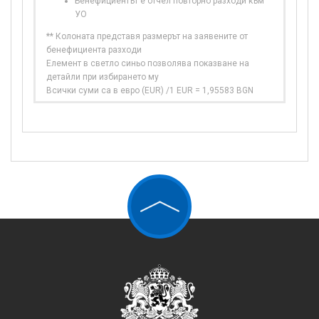
Бенефициентът е отчел повторно разходи към
УО
** Колоната представя размерът на заявените от
бенефициента разходи
Елемент в светло синьо позволява показване на
детайли при избирането му
Всички суми са в евро (EUR) /1 EUR = 1,95583 BGN