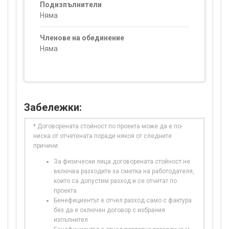
Подизпълнители
Няма
Членове на обединение
Няма
Забележки:
* Договорената стойност по проекта може да е по-
ниска от отчетената поради някоя от следните
причини:
За физически лица договорената стойност не
включва разходите за сметка на работодателя,
които са допустим разход и се отчитат по
проекта
Бенефициентът е отчел разход само с фактура
без да е сключен договор с избрания
изпълнител