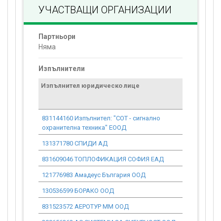
УЧАСТВАЩИ ОРГАНИЗАЦИИ
Партньори
Няма
Изпълнители
Изпълнител юридическо лице
Договор
стойност
проекта*
831144160 Изпълнител: "СОТ - сигнално
0.00
охранителна техника" ЕООД
131371780 СПИДИ АД
0.00
831609046 ТОПЛОФИКАЦИЯ СОФИЯ ЕАД
0.00
121776983 Амадеус България ООД
0.00
130536599 БОРАКО ООД
0.00
831523572 АЕРОТУР ММ ООД
0.00