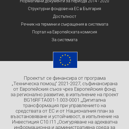
Нормативни документи за периода 2014 - 2020
Структурни фондове на ЕС в България
Достъпност
Речник на термини и съкращения в системата
Портал на Европейската комисия
За системата
Проектът се финансира от програма
„Техническа помощ” 2021-2027, съфинансирана
от Европейския съюз чрез Европейския фонд
за регионално развитие, в изпълнение на проект
BG16RFTA001-1.003-0001 „Дигитална
трансформация при управлението на
средствата от ЕС и от Националния план за
възстановяване и устойчивост, в изпълнение на
Инвестиция C10.I11 „Осигуряване на адекватна
информационна и административна среда за