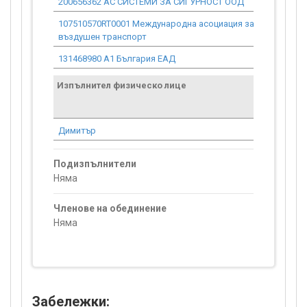
200656362 АС СИСТЕМИ ЗА СИГУРНОСТ ООД
0.00
107510570RT0001 Международна асоциация за
0.00
въздушен транспорт
131468980 А1 България ЕАД
0.00
Изпълнител физическо лице
Договор
стойност
проекта*
Димитър
0.00
Подизпълнители
Няма
Членове на обединение
Няма
Забележки: