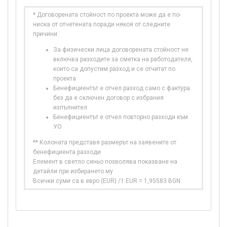
* Договорената стойност по проекта може да е по-
ниска от отчетената поради някоя от следните
причини:
За физически лица договорената стойност не
включва разходите за сметка на работодателя,
които са допустим разход и се отчитат по
проекта
Бенефициентът е отчел разход само с фактура
без да е сключен договор с избрания
изпълнител
Бенефициентът е отчел повторно разходи към
УО
** Колоната представя размерът на заявените от
бенефициента разходи
Елемент в светло синьо позволява показване на
детайли при избирането му
Всички суми са в евро (EUR) /1 EUR = 1,95583 BGN