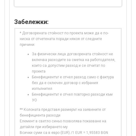
Забележки:
* Договорената стойност по проекта може да е по-
ниска от отчетената поради някоя от следните
причини:
За физически лица договорената стойност не
включва разходите за сметка на работодателя,
които са допустим разход и се отчитат по
проекта
Бенефициентът е отчел разход само с фактура
без да е сключен договор с избрания
изпълнител
Бенефициентът е отчел повторно разходи към
УО
** Колоната представя размерът на заявените от
бенефициента разходи
Елемент в светло синьо позволява показване на
детайли при избирането му
Всички суми са в евро (EUR) /1 EUR = 1,95583 BGN