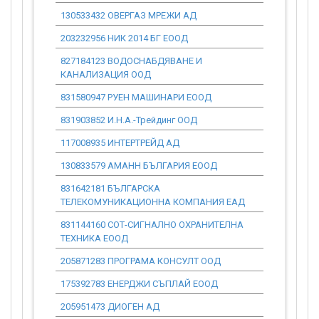
130533432 ОВЕРГАЗ МРЕЖИ АД
0.00
203232956 НИК 2014 БГ ЕООД
0.00
827184123 ВОДОСНАБДЯВАНЕ И
0.00
КАНАЛИЗАЦИЯ ООД
831580947 РУЕН МАШИНАРИ ЕООД
0.00
831903852 И.Н.А.-Трейдинг ООД
0.00
117008935 ИНТЕРТРЕЙД АД
0.00
130833579 АМАНН БЪЛГАРИЯ ЕООД
0.00
831642181 БЪЛГАРСКА
0.00
ТЕЛЕКОМУНИКАЦИОННА КОМПАНИЯ ЕАД
831144160 СОТ-СИГНАЛНО ОХРАНИТЕЛНА
0.00
ТЕХНИКА ЕООД
205871283 ПРОГРАМА КОНСУЛТ ООД
0.00
175392783 ЕНЕРДЖИ СЪПЛАЙ ЕООД
0.00
205951473 ДИОГЕН АД
0.00