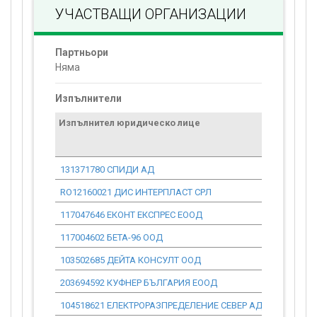
УЧАСТВАЩИ ОРГАНИЗАЦИИ
Партньори
Няма
Изпълнители
Изпълнител юридическо лице
Договор
стойност
проекта*
131371780 СПИДИ АД
0.00
RO12160021 ДИС ИНТЕРПЛАСТ СРЛ
0.00
117047646 ЕКОНТ ЕКСПРЕС ЕООД
0.00
117004602 БЕТА-96 ООД
0.00
103502685 ДЕЙТА КОНСУЛТ ООД
0.00
203694592 КУФНЕР БЪЛГАРИЯ ЕООД
0.00
104518621 ЕЛЕКТРОРАЗПРЕДЕЛЕНИЕ СЕВЕР АД
0.00