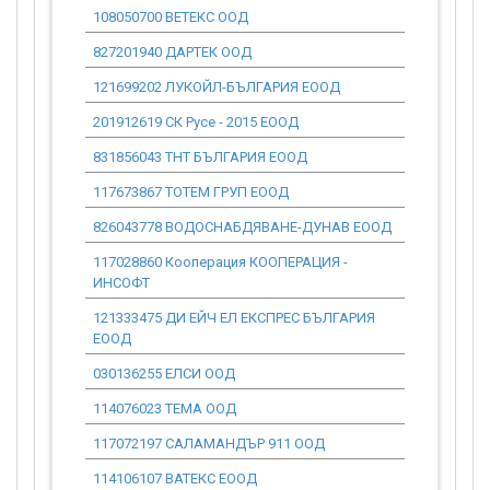
108050700 ВЕТЕКС ООД
0.00
827201940 ДАРТЕК ООД
0.00
121699202 ЛУКОЙЛ-БЪЛГАРИЯ ЕООД
0.00
201912619 СК Русе - 2015 ЕООД
0.00
831856043 ТНТ БЪЛГАРИЯ ЕООД
0.00
117673867 ТОТЕМ ГРУП ЕООД
0.00
826043778 ВОДОСНАБДЯВАНЕ-ДУНАВ ЕООД
0.00
117028860 Кооперация КООПЕРАЦИЯ -
0.00
ИНСОФТ
121333475 ДИ ЕЙЧ ЕЛ ЕКСПРЕС БЪЛГАРИЯ
0.00
ЕООД
030136255 ЕЛСИ ООД
0.00
114076023 ТЕМА ООД
0.00
117072197 САЛАМАНДЪР 911 ООД
0.00
114106107 ВАТЕКС ЕООД
0.00