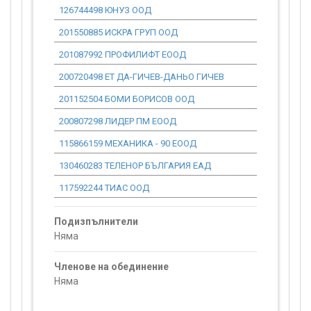
126744498 ЮНУЗ ООД
0.00
201550885 ИСКРА ГРУП ООД
0.00
201087992 ПРОФИЛИФТ ЕООД
0.00
200720498 ЕТ ДА-ГИЧЕВ-ДАНЬО ГИЧЕВ
0.00
201152504 БОМИ БОРИСОВ ООД
0.00
200807298 ЛИДЕР ПМ ЕООД
0.00
115866159 МЕХАНИКА - 90 ЕООД
0.00
130460283 ТЕЛЕНОР БЪЛГАРИЯ ЕАД
0.00
117592244 ТИАС ООД
0.00
Подизпълнители
Няма
Членове на обединение
Няма