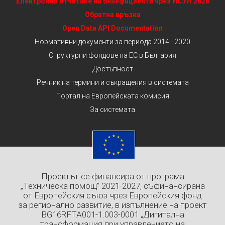
Електронно отчитане на бенефициенти чрез ИСУН 2020
Обратна връзка
Open Data API Documentation
Нормативни документи за периода 2014 - 2020
Структурни фондове на ЕС в България
Достъпност
Речник на термини и съкращения в системата
Портал на Европейската комисия
За системата
Проектът се финансира от програма
„Техническа помощ” 2021-2027, съфинансирана
от Европейския съюз чрез Европейския фонд
за регионално развитие, в изпълнение на проект
BG16RFTA001-1.003-0001 „Дигитална
трансформация при управлението на