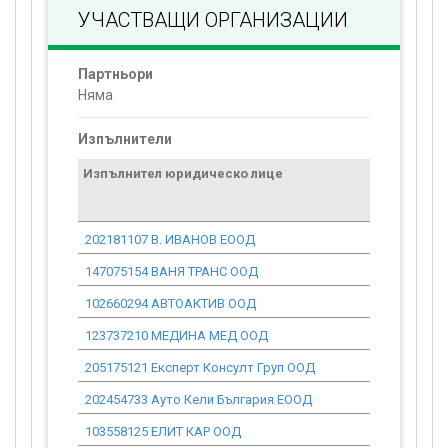
УЧАСТВАЩИ ОРГАНИЗАЦИИ
Партньори
Няма
Изпълнители
Изпълнител юридическо лице
Договор
стойност
проекта*
202181107 В. ИВАНОВ ЕООД
0.00
147075154 ВАНЯ ТРАНС ООД
0.00
102660294 АВТОАКТИВ ООД
0.00
123737210 МЕДИНА МЕД ООД
0.00
205175121 Експерт Консулт Груп ООД
0.00
202454733 Ауто Кели България ЕООД
0.00
103558125 ЕЛИТ КАР ООД
0.00