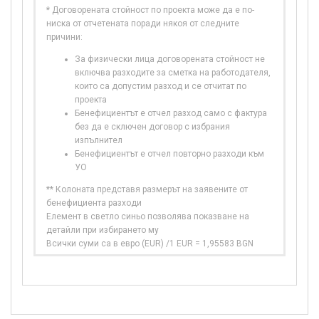
* Договорената стойност по проекта може да е по-
ниска от отчетената поради някоя от следните
причини:
За физически лица договорената стойност не
включва разходите за сметка на работодателя,
които са допустим разход и се отчитат по
проекта
Бенефициентът е отчел разход само с фактура
без да е сключен договор с избрания
изпълнител
Бенефициентът е отчел повторно разходи към
УО
** Колоната представя размерът на заявените от
бенефициента разходи
Елемент в светло синьо позволява показване на
детайли при избирането му
Всички суми са в евро (EUR) /1 EUR = 1,95583 BGN