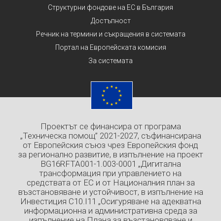
Структурни фондове на ЕС в България
Достъпност
Речник на термини и съкращения в системата
Портал на Европейската комисия
За системата
Проектът се финансира от програма
„Техническа помощ” 2021-2027, съфинансирана
от Европейския съюз чрез Европейския фонд
за регионално развитие, в изпълнение на проект
BG16RFTA001-1.003-0001 „Дигитална
трансформация при управлението на
средствата от ЕС и от Националния план за
възстановяване и устойчивост, в изпълнение на
Инвестиция C10.I11 „Осигуряване на адекватна
информационна и административна среда за
изпълнение на Плана за възстановяване и