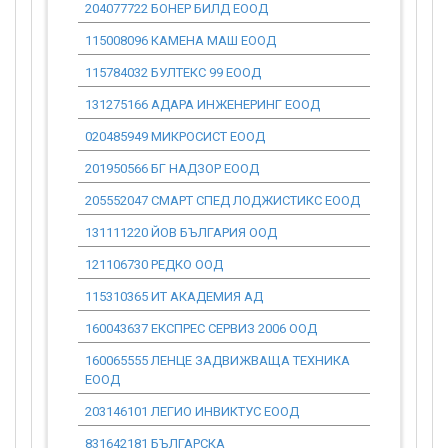
204077722 БОНЕР БИЛД ЕООД
0.00
115008096 КАМЕНА МАШ ЕООД
0.00
115784032 БУЛТЕКС 99 ЕООД
0.00
131275166 АДАРА ИНЖЕНЕРИНГ ЕООД
0.00
020485949 МИКРОСИСТ ЕООД
0.00
201950566 БГ НАДЗОР ЕООД
0.00
205552047 СМАРТ СПЕД ЛОДЖИСТИКС ЕООД
0.00
131111220 ЙОВ БЪЛГАРИЯ ООД
0.00
121106730 РЕДКО ООД
0.00
115310365 ИТ АКАДЕМИЯ АД
0.00
160043637 ЕКСПРЕС СЕРВИЗ 2006 ООД
0.00
160065555 ЛЕНЦЕ ЗАДВИЖВАЩА ТЕХНИКА
0.00
ЕООД
203146101 ЛЕГИО ИНВИКТУС ЕООД
0.00
831642181 БЪЛГАРСКА
0.00