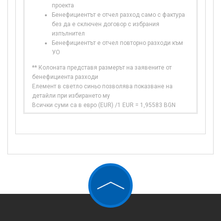
проекта
Бенефициентът е отчел разход само с фактура
без да е сключен договор с избрания
изпълнител
Бенефициентът е отчел повторно разходи към
УО
** Колоната представя размерът на заявените от
бенефициента разходи
Елемент в светло синьо позволява показване на
детайли при избирането му
Всички суми са в евро (EUR) /1 EUR = 1,95583 BGN