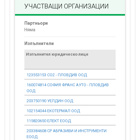
УЧАСТВАЩИ ОРГАНИЗАЦИИ
Партньори
Няма
Изпълнители
Изпълнител юридическо лице
Договор
стойност
проекта*
123553153 СО2 - ПЛОВДИВ ООД
0.00
160074814 СОФИЯ ФРАНС АУТО - ПЛОВДИВ
0.00
ООД
203750190 УЕЛДИН ООД
0.00
102154044 ЕКОТЕРМАЛ ООД
0.00
115820650 ЕЛЕКТ ЕООД
0.00
203384608 СР АБРАЗИВИ И ИНСТРУМЕНТИ
0.00
ЕООД