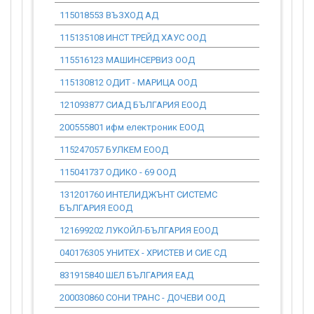
115018553 ВЪЗХОД АД
0.00
115135108 ИНСТ ТРЕЙД ХАУС ООД
0.00
115516123 МАШИНСЕРВИЗ ООД
0.00
115130812 ОДИТ - МАРИЦА ООД
0.00
121093877 СИАД БЪЛГАРИЯ ЕООД
0.00
200555801 ифм електроник ЕООД
0.00
115247057 БУЛКЕМ ЕООД
0.00
115041737 ОДИКО - 69 ООД
0.00
131201760 ИНТЕЛИДЖЪНТ СИСТЕМС
0.00
БЪЛГАРИЯ ЕООД
121699202 ЛУКОЙЛ-БЪЛГАРИЯ ЕООД
0.00
040176305 УНИТЕХ - ХРИСТЕВ И СИЕ СД
0.00
831915840 ШЕЛ БЪЛГАРИЯ ЕАД
0.00
200030860 СОНИ ТРАНС - ДОЧЕВИ ООД
0.00