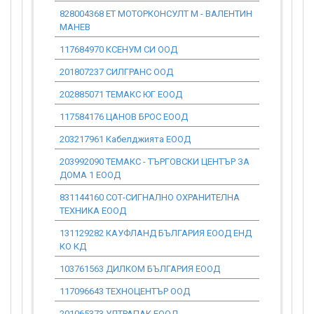
828004368 ЕТ МОТОРКОНСУЛТ М - ВАЛЕНТИН
0.00
МАНЕВ
117684970 КСЕНУМ СИ ООД
0.00
201807237 СИЛГРАНС ООД
0.00
202885071 ТЕМАКС ЮГ ЕООД
0.00
117584176 ЦАНОВ БРОС ЕООД
0.00
203217961 Кабелджията ЕООД
0.00
203992090 ТЕМАКС - ТЪРГОВСКИ ЦЕНТЪР ЗА
0.00
ДОМА 1 ЕООД
831144160 СОТ-СИГНАЛНО ОХРАНИТЕЛНА
0.00
ТЕХНИКА ЕООД
131129282 КАУФЛАНД БЪЛГАРИЯ ЕООД ЕНД
0.00
КО КД
103761563 ДИЛКОМ БЪЛГАРИЯ ЕООД
0.00
117096643 ТЕХНОЦЕНТЪР ООД
0.00
201065373 УЛТРАПАК ЕООД
0.00