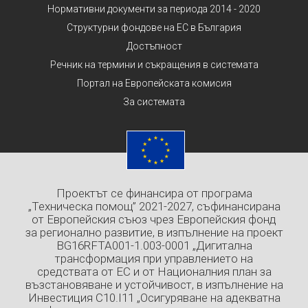
Нормативни документи за периода 2014 - 2020
Структурни фондове на ЕС в България
Достъпност
Речник на термини и съкращения в системата
Портал на Европейската комисия
За системата
Проектът се финансира от програма
„Техническа помощ” 2021-2027, съфинансирана
от Европейския съюз чрез Европейския фонд
за регионално развитие, в изпълнение на проект
BG16RFTA001-1.003-0001 „Дигитална
трансформация при управлението на
средствата от ЕС и от Националния план за
възстановяване и устойчивост, в изпълнение на
Инвестиция C10.I11 „Осигуряване на адекватна