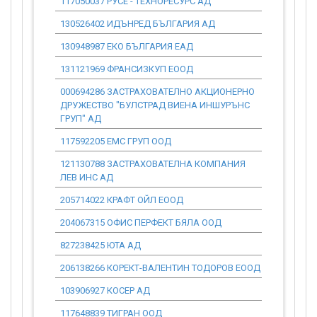
117050037 РУСЕ - ТЕХНОРЕСУРС АД
0.00
130526402 ИДЪНРЕД БЪЛГАРИЯ АД
0.00
130948987 ЕКО БЪЛГАРИЯ ЕАД
0.00
131121969 ФРАНСИЗКУП ЕООД
0.00
000694286 ЗАСТРАХОВАТЕЛНО АКЦИОНЕРНО
0.00
ДРУЖЕСТВО "БУЛСТРАД ВИЕНА ИНШУРЪНС
ГРУП" АД
117592205 ЕМС ГРУП ООД
0.00
121130788 ЗАСТРАХОВАТЕЛНА КОМПАНИЯ
0.00
ЛЕВ ИНС АД
205714022 КРАФТ ОЙЛ ЕООД
0.00
204067315 ОФИС ПЕРФЕКТ БЯЛА ООД
0.00
827238425 ЮТА АД
0.00
206138266 КОРЕКТ-ВАЛЕНТИН ТОДОРОВ ЕООД
0.00
103906927 КОСЕР АД
0.00
117648839 ТИГРАН ООД
0.00