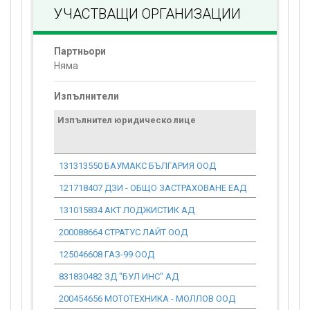
УЧАСТВАЩИ ОРГАНИЗАЦИИ
Партньори
Няма
Изпълнители
Изпълнител юридическо лице
Договор
стойност
проекта*
131313550 БАУМАКС БЪЛГАРИЯ ООД
0.00
121718407 ДЗИ - ОБЩО ЗАСТРАХОВАНЕ ЕАД
0.00
131015834 АКТ ЛОДЖИСТИК АД
0.00
200088664 СТРАТУС ЛАЙТ ООД
0.00
125046608 ГАЗ-99 ООД
0.00
831830482 ЗД "БУЛ ИНС" АД
0.00
200454656 МОТОТЕХНИКА - МОЛЛОВ ООД
0.00