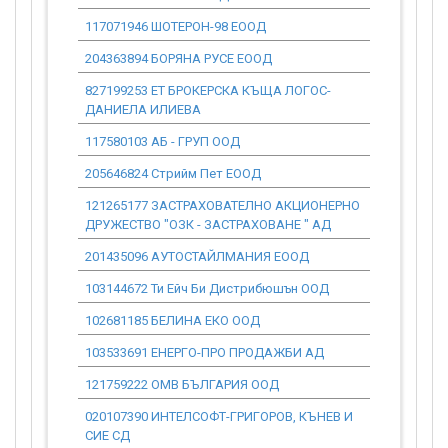
117071946 ШОТЕРОН-98 ЕООД
0.00
204363894 БОРЯНА РУСЕ ЕООД
0.00
827199253 ЕТ БРОКЕРСКА КЪЩА ЛОГОС-
0.00
ДАНИЕЛА ИЛИЕВА
117580103 АБ - ГРУП ООД
0.00
205646824 Стрийм Пет ЕООД
0.00
121265177 ЗАСТРАХОВАТЕЛНО АКЦИОНЕРНО
0.00
ДРУЖЕСТВО "ОЗК - ЗАСТРАХОВАНЕ " АД
201435096 АУТОСТАЙЛМАНИЯ ЕООД
0.00
103144672 Ти Ейч Би Дистрибюшън ООД
0.00
102681185 БЕЛИНА ЕКО ООД
0.00
103533691 ЕНЕРГО-ПРО ПРОДАЖБИ АД
0.00
121759222 ОМВ БЪЛГАРИЯ ООД
0.00
020107390 ИНТЕЛСОФТ-ГРИГОРОВ, КЪНЕВ И
0.00
СИЕ СД