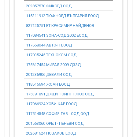
202857570 ФИКСЕД ООД
0.00
115311912 ТЮФ НОРД БЪЛГАРИЯ ЕООД
0.00
827125751 ЕТ КРАСИМИР НАЙДЕНОВ
0.00
117084541 ЗОНА-СОД 2002 ЕООД
0.00
117668044 АВТО-Н ЕООД
0.00
117035245 ТЕХНОКОМ ООД
0.00
175617454 МИРАЯ 2009 ДЗЗД
0.00
201236906 ДЕВАЛИ ООД
0.00
118516694 ЖОАН ЕООД
0.00
175391891 ДЖЕЙ ПОЙНТ ПЛЮС ООД
0.00
117066924 ХОБИ-КАР ЕООД
0.00
117514548 СОФИЯ-ГАЗ - ООД ООД
0.00
201563060 ОРЕЛ - ПЕНЕВИ ООД
0.00
202681624 НОВАКОВ ЕООД
0.00