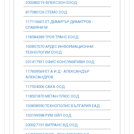
200380219 ФЛЕКСЗОН ЕООД
0.00
817080126 СТЕМО ООД
0.00
117116601 ЕТ ДИМИТЪР ДИМИТРОВ -
0.00
СЛАВЯНИ М
118584389 ТРОЯ ТРАНС ЕООД
0.00
103857070 АРДЕС ИНФОРМАЦИОННИ
0.00
ТЕХНОЛОГИИ ЕООД
201417931 ОФИС КОНСУМАТИВИ ООД
0.00
117609569 ЕТ А И Д - АЛЕКСАНДЪР
0.00
АЛЕКСАНДРОВ
117534006 САКА ООД
0.00
118501870 МЕТАН ПЛЮС ООД
0.00
130858590 ТЕХНОПОЛИС БЪЛГАРИЯ ЕАД
0.00
130199598 РУМ ОЙЛ ООД
0.00
200027191 ВИТРАНС ВД ООД
0.00