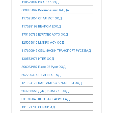
118579082 ИКАР 77 ООД
0.00
000885099 Кооперация ПАНДА
0.00
117625064 ОПАЛ ИСТ ООД
0.00
117628199 ВЕНКОМ ЕООД
0.00
175190739 ЕУРАТЕК АУТО ООД
0.00
825095010 МИКРО АСУ ООД
0.00
117690845 ОБЩИНСКИ ТРАНСПОРТ РУСЕ ЕАД
0.00
130583976 ИТЕЛ ООД
0.00
206083987 Евро 07 Русе ООД
0.00
202700334 ТП ИНВЕСТ АД
0.00
121394122 БАРТИМЕКС-КРЪСТЕВИ ООД
0.00
203786553 ДИДОКОМ 77 ЕООД
0.00
831915840 ШЕЛ БЪЛГАРИЯ ЕАД
0.00
131371780 СПИДИ АД
0.00