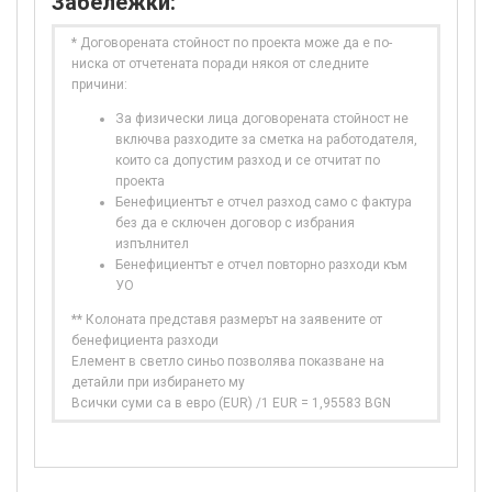
Забележки:
* Договорената стойност по проекта може да е по-
ниска от отчетената поради някоя от следните
причини:
За физически лица договорената стойност не
включва разходите за сметка на работодателя,
които са допустим разход и се отчитат по
проекта
Бенефициентът е отчел разход само с фактура
без да е сключен договор с избрания
изпълнител
Бенефициентът е отчел повторно разходи към
УО
** Колоната представя размерът на заявените от
бенефициента разходи
Елемент в светло синьо позволява показване на
детайли при избирането му
Всички суми са в евро (EUR) /1 EUR = 1,95583 BGN