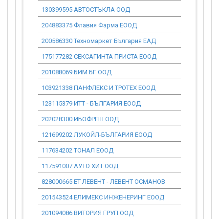
130399595 АВТОСТЪКЛА ООД
0.00
204883375 Флавия Фарма ЕООД
0.00
200586330 Техномаркет България ЕАД
0.00
175177282 СЕКСАГИНТА ПРИСТА ЕООД
0.00
201088069 БИМ БГ ООД
0.00
103921338 ПАНФЛЕКС И ТРОТЕХ ЕООД
0.00
123115379 ИТТ - БЪЛГАРИЯ ЕООД
0.00
202028300 ИБОФРЕШ ООД
0.00
121699202 ЛУКОЙЛ-БЪЛГАРИЯ ЕООД
0.00
117634202 ТОНАЛ ЕООД
0.00
117591007 АУТО ХИТ ООД
0.00
828000665 ЕТ ЛЕВЕНТ - ЛЕВЕНТ ОСМАНОВ
0.00
201543524 ЕЛИМЕКС ИНЖЕНЕРИНГ ЕООД
0.00
201094086 ВИТОРИЯ ГРУП ООД
0.00