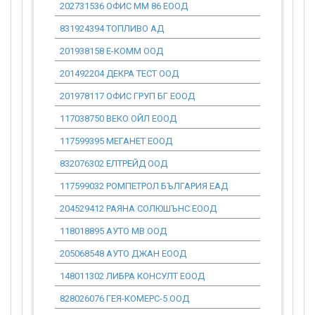
202731536 ОФИС ММ 86 ЕООД
0.00
831924394 ТОПЛИВО АД
0.00
201938158 Е-КОММ ООД
0.00
201492204 ДЕКРА ТЕСТ ООД
0.00
201978117 ОФИС ГРУП БГ ЕООД
0.00
117038750 ВЕКО ОЙЛ ЕООД
0.00
117599395 МЕГАНЕТ ЕООД
0.00
832076302 ЕЛТРЕЙД ООД
0.00
117599032 РОМПЕТРОЛ БЪЛГАРИЯ ЕАД
0.00
204529412 РАЯНА СОЛЮШЪНС ЕООД
0.00
118018895 АУТО МВ ООД
0.00
205068548 АУТО ДЖАН ЕООД
0.00
148011302 ЛИБРА КОНСУЛТ ЕООД
0.00
828026076 ГЕЯ-КОМЕРС-5 ООД
0.00