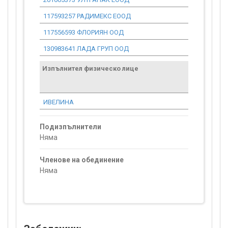
117593257 РАДИМЕКС ЕООД
0.00
117556593 ФЛОРИЯН ООД
0.00
130983641 ЛАДА ГРУП ООД
0.00
Изпълнител физическо лице
Договор
стойност
проекта*
ИВЕЛИНА
0.00
Подизпълнители
Няма
Членове на обединение
Няма