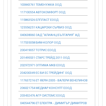
103843761 ТЕМЕНУЖКА ООД
0.00
117100554 АВТОКОМФОРТ ООД
0.00
115863526 ЕЛПЛАСТ ЕООД
0.00
125556251 КАЦАРСКИ СЪРВИЗ ООД
0.00
040638060 ЗАД "АЛИАНЦ БЪЛГАРИЯ" АД
0.00
117535058 БИМ-КОЛОР ООД
0.00
200419057 ТОТРИС ЕООД
0.00
201495531 СТАРС ТРЕЙД 2011 ООД
0.00
202972971 ОПТИМА МКВ ЕООД
0.00
204200349 ЕС БИ ЕС ТРЕЙДИНГ ООД
0.00
117637216 ЕТ ФЕРИ-2005 - ВАЛЕРИ ВЕНЕЛИНОВ
0.00
206021754 МЕДИАР КОНСУЛТ ЕООД
0.00
203432476 АГР СИСТЕМС ЕООД
0.00
040544796 ЕТ ЕЛЕКТРА - ДИМИТЪР ДИМИТРОВ
0.00