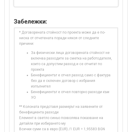
Забележки:
* Договорената стойност по проекта може да е по-
ниска от отчетената поради някоя от следните
причини:
За физически лица договорената стойност не
включва разходите за сметка на работодателя,
които са допустим разход и се отчитат по
проекта
Бенефициентът е отчел разход само с фактура
без да е сключен договор с избрания
изпълнител
Бенефициентът е отчел повторно разходи към
УО
** Колоната представя размерът на заявените от
бенефициента разходи
Елемент в светло синьо позволява показване на
детайли при избирането му
Всички суми са в евро (EUR) /1 EUR = 1,95583 BGN