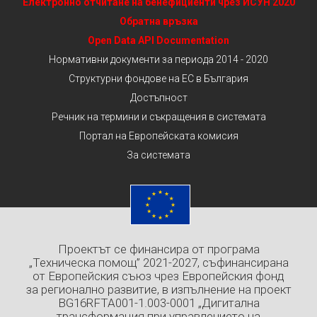
Електронно отчитане на бенефициенти чрез ИСУН 2020
Обратна връзка
Open Data API Documentation
Нормативни документи за периода 2014 - 2020
Структурни фондове на ЕС в България
Достъпност
Речник на термини и съкращения в системата
Портал на Европейската комисия
За системата
Проектът се финансира от програма
„Техническа помощ” 2021-2027, съфинансирана
от Европейския съюз чрез Европейския фонд
за регионално развитие, в изпълнение на проект
BG16RFTA001-1.003-0001 „Дигитална
трансформация при управлението на