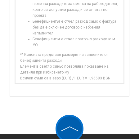
включва разходите за сметка на работодателя,
които са допустим разход и се отчитат по
проекта
Бенефициентът е отчел разход само с фактура
без да е сключен договор с избрания
изпълнител
Бенефициентът е отчел повторно разходи към
УО
** Колоната представя размерът на заявените от
бенефициента разходи
Елемент в светло синьо позволява показване на
детайли при избирането му
Всички суми са в евро (EUR) /1 EUR = 1,95583 BGN