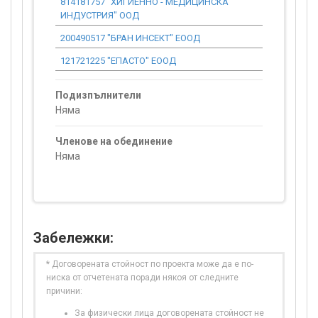
814181757 "ХИГИЕННО - МЕДИЦИНСКА
0.00
ИНДУСТРИЯ" ООД
200490517 "БРАН ИНСЕКТ" ЕООД
0.00
121721225 "ЕПАСТО" ЕООД
0.00
Подизпълнители
Няма
Членове на обединение
Няма
Забележки:
* Договорената стойност по проекта може да е по-
ниска от отчетената поради някоя от следните
причини:
За физически лица договорената стойност не