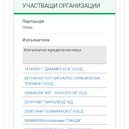
УЧАСТВАЩИ ОРГАНИЗАЦИИ
Партньори
Няма
Изпълнители
Изпълнител юридическо лице
Договор
стойност
проекта*
131476411 "ДЖАМБО ЕС.Б" ЕООД
0.00
831144160 "СОТ-СИГНАЛНО ОХРАНИТЕЛНА
0.00
ТЕХНИКА" ЕООД
200643338 "АБГ - КОНСУЛТ 09" ООД
0.00
201917687 "ХИПОЛЕНД" АД
0.00
203817646 "СОФАРМАСИ 3" ЕООД
0.00
000885099 Кооперация "ПАНДА"
0.00