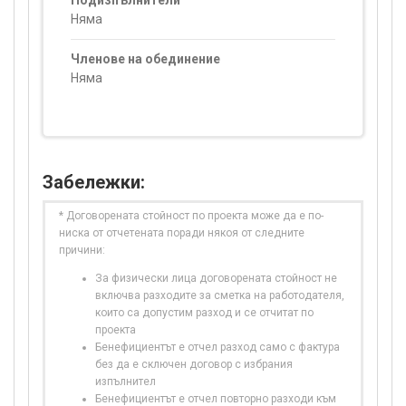
Подизпълнители
Няма
Членове на обединение
Няма
Забележки:
* Договорената стойност по проекта може да е по-
ниска от отчетената поради някоя от следните
причини:
За физически лица договорената стойност не
включва разходите за сметка на работодателя,
които са допустим разход и се отчитат по
проекта
Бенефициентът е отчел разход само с фактура
без да е сключен договор с избрания
изпълнител
Бенефициентът е отчел повторно разходи към