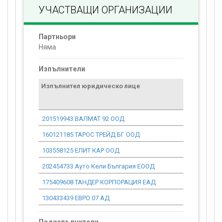
УЧАСТВАЩИ ОРГАНИЗАЦИИ
Партньори
Няма
Изпълнители
Изпълнител юридическо лице
Договор
стойност
проекта*
201519943 ВАЛМАТ 92 ООД
0.00
160121185 ТАРОС ТРЕЙД БГ ООД
0.00
103558125 ЕЛИТ КАР ООД
0.00
202454733 Ауто Кели България ЕООД
0.00
175409608 ТАНДЕР КОРПОРАЦИЯ ЕАД
0.00
130433439 ЕВРО 07 АД
0.00