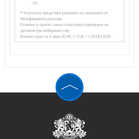
УО
** Колоната представя размерът на заявените от
бенефициента разходи
Елемент в светло синьо позволява показване на
детайли при избирането му
Всички суми са в евро (EUR) /1 EUR = 1,95583 BGN