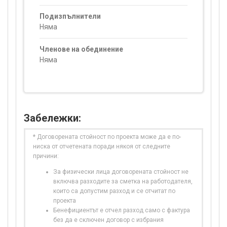
Подизпълнители
Няма
Членове на обединение
Няма
Забележки:
* Договорената стойност по проекта може да е по-
ниска от отчетената поради някоя от следните
причини:
За физически лица договорената стойност не
включва разходите за сметка на работодателя,
които са допустим разход и се отчитат по
проекта
Бенефициентът е отчел разход само с фактура
без да е сключен договор с избрания