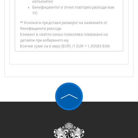
изпълнител
Бенефициентът е отчел повторно разходи към
УО
** Колоната представя размерът на заявените от
бенефициента разходи
Елемент в светло синьо позволява показване на
детайли при избирането му
Всички суми са в евро (EUR) /1 EUR = 1,95583 BGN