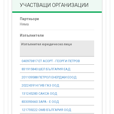
УЧАСТВАЩИ ОРГАНИЗАЦИИ
Партньори
Няма
Изпълнители
Изпълнител юридическо лице
Договор
стойност
проекта*
040973817 ЕТ АСОРТ - ГЕОРГИ ПЕТРОВ
0.00
831915840 ШЕЛ БЪЛГАРИЯ ЕАД
0.00
201109588 ПЕТРОЛ ЕНЕРДЖИ ЕООД
0.00
202243914 ГИВ ГАЗ ООД
0.00
131245283 САКСА ООД
0.00
833093660 ЗАРА - Е ООД
0.00
121759222 ОМВ БЪЛГАРИЯ ООД
0.00