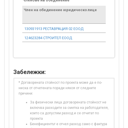
Членове на обединение
Член на обединение юридическо лице
130931913 РЕСТАВРАЦИЯ 02 ЕООД
124623284 СТРОИТЕЛ ЕООД
Забележки:
* Договорената стойност по проекта може да е по-
ниска от отчетената поради някоя от следните
причини:
За физически лица договорената стойност не
включва разходите за сметка на работодателя,
които са допустим разход и се отчитат по
проекта
Бенефициентът е отчел разход само с фактура