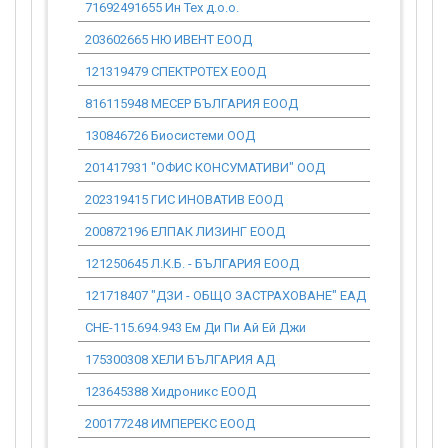
71692491655 Ин Тех д.о.о.
0.00
203602665 НЮ ИВЕНТ ЕООД
15 706.89
121319479 СПЕКТРОТЕХ ЕООД
130 925.49
816115948 МЕСЕР БЪЛГАРИЯ ЕООД
5 192.17
130846726 Биосистеми ООД
22 087.81
201417931 "ОФИС КОНСУМАТИВИ" ООД
2 003.93
202319415 ГИС ИНОВАТИВ ЕООД
28 530.09
200872196 ЕЛПАК ЛИЗИНГ ЕООД
10 675.77
121250645 Л.К.Б. - БЪЛГАРИЯ ЕООД
50 188.41
121718407 "ДЗИ - ОБЩО ЗАСТРАХОВАНЕ" ЕАД
0.00
CHE-115.694.943 Ем Ди Пи Ай Ей Джи
0.00
175300308 ХЕЛИ БЪЛГАРИЯ АД
18 713.28
123645388 Хидроникс ЕООД
38 285.54
200177248 ИМПЕРЕКС ЕООД
92 830.15