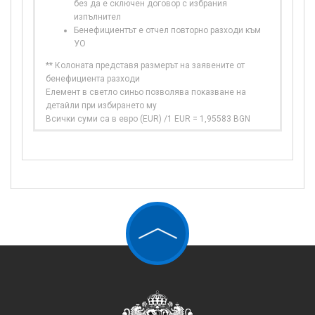
без да е сключен договор с избрания
изпълнител
Бенефициентът е отчел повторно разходи към
УО
** Колоната представя размерът на заявените от
бенефициента разходи
Елемент в светло синьо позволява показване на
детайли при избирането му
Всички суми са в евро (EUR) /1 EUR = 1,95583 BGN