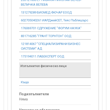
ВЕЛИЧКА ВЕЛЕВА
131279289 БИОМЕД ФЮЧАР ЕООД
7 104.91
602705040261 ИАРДжейСЕТ, Теяс Пъблишърс
0.00
176069701 СДРУЖЕНИЕ "ФОРУМ НАУКА"
1 158.93
831716285 "ГРАНТ ТОРНТОН" ООД
11 780.16
121814067 "СПЕЦИАЛИЗИРАНИ БИЗНЕС
11 648.87
СИСТЕМИ" АД
175194011 ЛАБЕКСПЕРТ ООД
469 708.30
Изпълнител физическо лице
Договор
стойност
проекта*
Къща
0.00
Подизпълнители
Няма