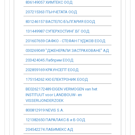
836149057 ХИМТЕКС ООД
64 598.61
207215363 ПЪНЧЕТАТА ООД
0.00
831246157 ВАСТЕЛС-БЪЛГАРИЯ ЕООД
0.00
131449987 СУПЕРХОСТИНГ.БГ ООД
0.00
201607659 САФКО - СТЕФАН ГУДЖОВ ЕООД
0.00
030269049 "ДЖЕНЕРАЛИ ЗАСТРАХОВАНЕ" АД
0.00
203424045 Лабприм ЕООД
40 482.05
202859169 КРАУНСЕПТ ЕООД
11 830.73
175154262 КЮ ЕЛЕКТРОНИК ЕООД
1 349.81
ВЕ0262172489 EIGEN VERMOGEN van het
0.00
INSTITUUT voor LANDBOUW- en
VISSERIJONDERZOEK
800812919 NEVIS S.A.
0.00
121382650 ПАРАЛАКС-Б и Б ООД
0.00
204542274 ЛАБИМЕКС АД
146 275.61