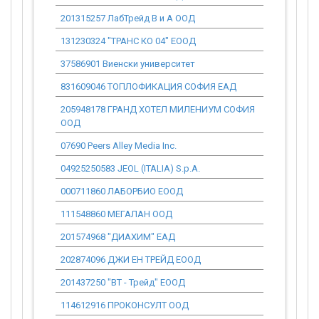
201315257 ЛабТрейд В и А ООД
138 560.51
131230324 "ТРАНС КО 04" ЕООД
22 807.63
37586901 Виенски университет
0.00
831609046 ТОПЛОФИКАЦИЯ СОФИЯ ЕАД
0.00
205948178 ГРАНД ХОТЕЛ МИЛЕНИУМ СОФИЯ
0.00
ООД
07690 Peers Alley Media Inc.
0.00
04925250583 JEOL (ITALIA) S.p.A.
45 402.72
000711860 ЛАБОРБИО ЕООД
36 751.66
111548860 МЕГАЛАН ООД
0.00
201574968 "ДИАХИМ" ЕАД
312 513.05
202874096 ДЖИ ЕН ТРЕЙД ЕООД
18 345.15
201437250 "ВТ - Трейд" ЕООД
2 466.74
114612916 ПРОКОНСУЛТ ООД
0.00