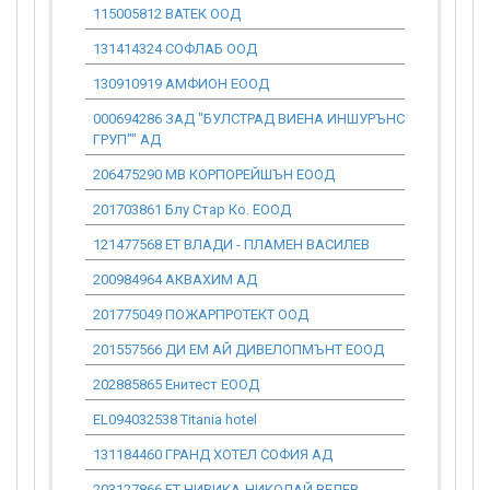
115005812 ВАТЕК ООД
6 761.32
131414324 СОФЛАБ ООД
9 467.69
130910919 АМФИОН ЕООД
81 479.47
000694286 ЗАД "БУЛСТРАД ВИЕНА ИНШУРЪНС
939.47
ГРУП"" АД
206475290 МВ КОРПОРЕЙШЪН ЕООД
11 970.37
201703861 Блу Стар Ко. ЕООД
101 216.16
121477568 ЕТ ВЛАДИ - ПЛАМЕН ВАСИЛЕВ
0.00
200984964 АКВАХИМ АД
406 198.50
201775049 ПОЖАРПРОТЕКТ ООД
0.00
201557566 ДИ ЕМ АЙ ДИВЕЛОПМЪНТ ЕООД
2 001.79
202885865 Енитест ЕООД
173 254.61
EL094032538 Titania hotel
0.00
131184460 ГРАНД ХОТЕЛ СОФИЯ АД
0.00
203127866 ЕТ НИВИКА-НИКОЛАЙ ВЕЛЕВ-
0.00