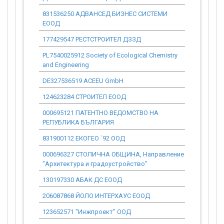
831536250 АДВАНСЕД БИЗНЕС СИСТЕМИ
834.43
ЕООД
177429547 РЕСТСТРОИТЕЛ ДЗЗД
10 124.84
PL7540025912 Society of Ecological Chemistry
0.00
and Engineering
DE327536519 ACEEU GmbH
0.00
124623284 СТРОИТЕЛ ЕООД
1 867 984.
000695121 ПАТЕНТНО ВЕДОМСТВО НА
0.00
РЕПУБЛИКА БЪЛГАРИЯ
831900112 ЕКОГЕО `92 ООД
0.00
000696327 СТОЛИЧНА ОБЩИНА, Направление
0.00
"Архитектура и градоустройство"
130197330 АБАК ДС ЕООД
51 129.19
206087868 ЙОЛО ИНТЕРХАУС ЕООД
0.00
123652571 "Инжпроект" ООД
21 474.26