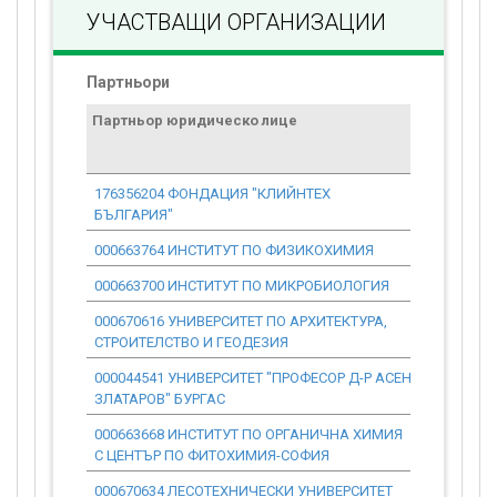
УЧАСТВАЩИ ОРГАНИЗАЦИИ
Партньори
Партньор юридическо лице
Договор
стойност
проекта*
176356204 ФОНДАЦИЯ "КЛИЙНТЕХ
493 637.68
БЪЛГАРИЯ"
000663764 ИНСТИТУТ ПО ФИЗИКОХИМИЯ
1 361 693.
000663700 ИНСТИТУТ ПО МИКРОБИОЛОГИЯ
647 785.31
000670616 УНИВЕРСИТЕТ ПО АРХИТЕКТУРА,
930 813.75
СТРОИТЕЛСТВО И ГЕОДЕЗИЯ
000044541 УНИВЕРСИТЕТ "ПРОФЕСОР Д-Р АСЕН
635 397.45
ЗЛАТАРОВ" БУРГАС
000663668 ИНСТИТУТ ПО ОРГАНИЧНА ХИМИЯ
1 009 049.
С ЦЕНТЪР ПО ФИТОХИМИЯ-СОФИЯ
000670634 ЛЕСОТЕХНИЧЕСКИ УНИВЕРСИТЕТ
351 482.70