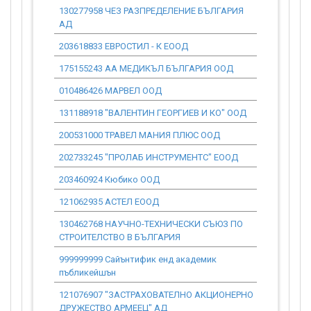
130277958 ЧЕЗ РАЗПРЕДЕЛЕНИЕ БЪЛГАРИЯ
0.00
АД
203618833 ЕВРОСТИЛ - К ЕООД
16 687.18
175155243 АА МЕДИКЪЛ БЪЛГАРИЯ ООД
172 978.22
010486426 МАРВЕЛ ООД
127 280.38
131188918 "ВАЛЕНТИН ГЕОРГИЕВ И КО" ООД
358 159.96
200531000 ТРАВЕЛ МАНИЯ ПЛЮС ООД
0.00
202733245 "ПРОЛАБ ИНСТРУМЕНТС" ЕООД
48 409.12
203460924 Кюбико ООД
5 558.77
121062935 АСТЕЛ ЕООД
55 759.45
130462768 НАУЧНО-ТЕХНИЧЕСКИ СЪЮЗ ПО
0.00
СТРОИТЕЛСТВО В БЪЛГАРИЯ
999999999 Сайънтифик енд академик
0.00
пъбликейшън
121076907 "ЗАСТРАХОВАТЕЛНО АКЦИОНЕРНО
7 669.38
ДРУЖЕСТВО АРМЕЕЦ" АД