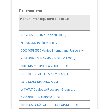
Изпълнители
Изпълнител юридическо лице
Договор
стойност
проекта*
201495606 "Клио Травел" ООД
12 782.30
NL005033019 Elsevier B. V.
0.00
000040539529 Venice International University
0.00
205980820 "ДИАХИМ-БИОТЕХ" ЕООД
216 178.30
130314552 "НИКОРА 2000" ЕООД
102 208.88
201945124 "ИНТЕЗА КОМ" ЕООД
0.00
121062052 ДИАМЕД ООД
157 682.42
W1W7LT Coalesce Research Group Ltd.
0.00
175040885 РИДАКОМ ЕООД
36 627.73
131086564 АЙ БИ ЕС - БЪЛГАРИЯ ЕООД
76 714.03