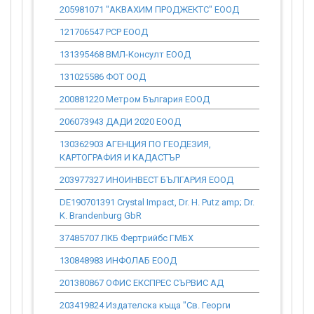
205981071 "АКВАХИМ ПРОДЖЕКТС" ЕООД
288 319.54
121706547 РСР ЕООД
649 123.91
131395468 ВМЛ-Консулт ЕООД
8 098.86
131025586 ФОТ ООД
119 933.12
200881220 Метром България ЕООД
55 833.07
206073943 ДАДИ 2020 ЕООД
0.00
130362903 АГЕНЦИЯ ПО ГЕОДЕЗИЯ,
0.00
КАРТОГРАФИЯ И КАДАСТЪР
203977327 ИНОИНВЕСТ БЪЛГАРИЯ ЕООД
12 168.75
DE190701391 Crystal Impact, Dr. H. Putz amp; Dr.
0.00
K. Brandenburg GbR
37485707 ЛКБ Фертрийбс ГМБХ
76 663.10
130848983 ИНФОЛАБ ЕООД
1 500 381.
201380867 ОФИС ЕКСПРЕС СЪРВИС АД
801.29
203419824 Издателска къща "Св. Георги
8 603.51