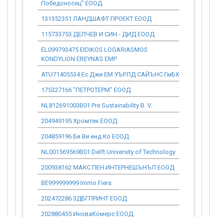
Победоносец" ЕООД
131352351 ЛАНДШАФТ ПРОЕКТ ЕООД
0.00
115733753 ДЕЛЧЕВ И СИН - ДИД ЕООД
7 781.66
EL099793475 EIDIKOS LOGARIASMOS
0.00
KONDYLION EREYNAS EMP
ATU71405534 Ес Джи ЕМ УЪРЛД САЙЪНС ГмБХ
0.00
175327166 "ПЕТРОТЕРМ" ЕООД
0.00
NL812691003B01 Pre Sustainability B. V.
0.00
204949195 Хромтек ЕООД
31 536.48
204859196 Би Ви енд Ко ЕООД
13 037.94
NL001569569B01 Delft University of Technology
0.00
200938162 МАКС ПЕН ИНТЕРНЕШЪНЪЛ ЕООД
0.00
BE999999999 Immo Fiers
0.00
202472286 3ДБГПРИНТ ЕООД
32 211.39
202880455 ИноваКомерс ЕООД
63 488.34