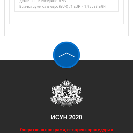
детайли при избирането му
Всички суми са в евро (EUR) /1 EUR = 1,95583 BGN
ИСУН 2020
Оперативни програми, отворени процедури и