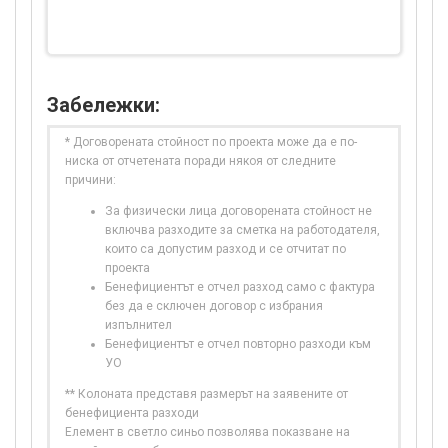
Забележки:
* Договорената стойност по проекта може да е по-
ниска от отчетената поради някоя от следните
причини:
За физически лица договорената стойност не
включва разходите за сметка на работодателя,
които са допустим разход и се отчитат по
проекта
Бенефициентът е отчел разход само с фактура
без да е сключен договор с избрания
изпълнител
Бенефициентът е отчел повторно разходи към
УО
** Колоната представя размерът на заявените от
бенефициента разходи
Елемент в светло синьо позволява показване на