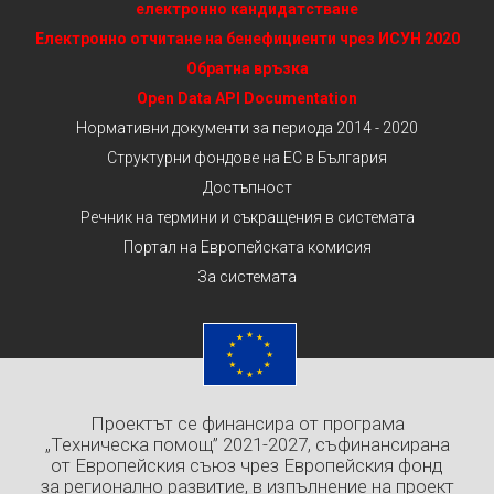
електронно кандидатстване
Електронно отчитане на бенефициенти чрез ИСУН 2020
Обратна връзка
Open Data API Documentation
Нормативни документи за периода 2014 - 2020
Структурни фондове на ЕС в България
Достъпност
Речник на термини и съкращения в системата
Портал на Европейската комисия
За системата
Проектът се финансира от програма
„Техническа помощ” 2021-2027, съфинансирана
от Европейския съюз чрез Европейския фонд
за регионално развитие, в изпълнение на проект