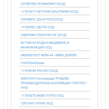
201087992 ПРОФИЛИФТ ЕООД
0.00
117619271 НЕТУОРКС-БЪЛГАРИЯ ЕООД
0.00
200458341 ДЪГА-РУСЕ ЕООД
0.00
117039927 ДЕЛТА ООД
0.00
200870964 ТЕХНОПРО БГ ЕООД
0.00
827184123 ВОДОСНАБДЯВАНЕ И
0.00
КАНАЛИЗАЦИЯ ООД
040540310 ЕТ АЕРИ-44 - ИВАН ДОБРЕВ
0.00
31047344 Букинг
0.00
117678184 ТЕХ-НЕТ ЕООД
0.00
000510761 Кооперация ТРУДОВО
0.00
ПРОИЗВОДИТЕЛНА КООПЕРАЦИЯ "ПРОГРЕС" -
РУСЕ
117634273 АКВА ПУУЛС ООД
0.00
103135417 КЛОК ООД
0.00