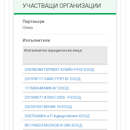
УЧАСТВАЩИ ОРГАНИЗАЦИИ
Партньори
Няма
Изпълнители
Изпълнител юридическо лице
Договор
стойност
проекта*
204782084 ПЕРФЕКТ КЛИЙН РУСЕ ЕООД
0.00
201978117 ОФИС ГРУП БГ ЕООД
0.00
117606548 МИК-БГ ЕООД
0.00
201599277 АЛЕКС 2005 - Р ЕООД
0.00
202591657 ВЕНИК 76 ЕООД
0.00
205735408 К и П Адвъртайзинг ЕООД
0.00
831744325 МОСКОВ И СИН ЕООД
0.00