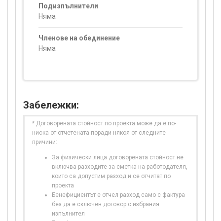
Подизпълнители
Няма
Членове на обединение
Няма
Забележки:
* Договорената стойност по проекта може да е по-
ниска от отчетената поради някоя от следните
причини:
За физически лица договорената стойност не
включва разходите за сметка на работодателя,
които са допустим разход и се отчитат по
проекта
Бенефициентът е отчел разход само с фактура
без да е сключен договор с избрания
изпълнител