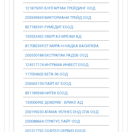
121875091 БУЛГАРПАК ТРЕЙДИНГ ООД
0.00
205949369 ВИКТОРИАНИ ТРЕЙД ООД
0.00
827183391 РУМЕДИТ ЕООД
0.00
130533432 ОВЕРГАЗ МРЕЖИ АД
0.00
817082369 ЕТ МИРА-Н-НАДКА ВАСИЛЕВА
0.00
200550188 ЕКСТРАПАК РАДОБ ООД
0.00
124517174 ИНТРАМА ИНВЕСТ ЕООД
0.00
117004602 БЕТА-96 ООД
0.00
203663159 ЛАЙТ БГ ЕООД
0.00
831189368 НИТЕК ЕООД
0.00
130006992 ДОВЕРИЕ - БРИКО АД
0.00
200199230 АТАМА УЕЛНЕС ЕНД СПА ООД
0.00
200088664 СТРАТУС ЛАЙТ ООД
0.00
201517732 СОФТЕЛ-СЕРВИЗ ЕООД
0.00