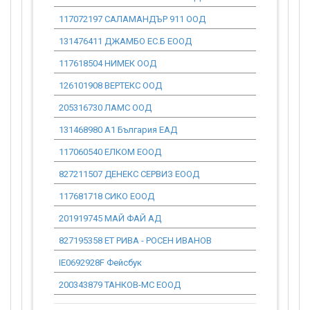
117072197 САЛАМАНДЪР 911 ООД
0.00
131476411 ДЖАМБО ЕС.Б ЕООД
0.00
117618504 НИМЕК ООД
0.00
126101908 ВЕРТЕКС ООД
0.00
205316730 ЛАМС ООД
0.00
131468980 А1 България ЕАД
0.00
117060540 ЕЛКОМ ЕООД
0.00
827211507 ДЕНЕКС СЕРВИЗ ЕООД
0.00
117681718 СИКО ЕООД
0.00
201919745 МАЙ ФАЙ АД
0.00
827195358 ЕТ РИВА - РОСЕН ИВАНОВ
0.00
IE0692928F Фейсбук
0.00
200343879 ТАНКОВ-МС ЕООД
0.00