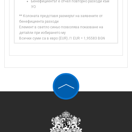
Бенефициентът е отчел повторно разходи към
УО
** Колоната представя размерът на заявените от
бенефициента разходи
Елемент в светло синьо позволява показване на
детайли при избирането му
Всички суми са в евро (EUR) /1 EUR = 1,95583 BGN