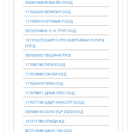
202851868 ЙОБИ-ЙО ЕООД
0.00
117626052 ВЕРИТИ-Р ООД
0.00
117590019 ОПТИМА-Р ООД
0.00
201207648 И. О. Н. ГРУП ООД
0.00
131512672 ЕНЕРГО-ПРО ЕНЕРГИЙНИ УСЛУГИ
0.00
ЕООД
000530632 ОБЩИНА РУСЕ
0.00
117085180 ТИТИ ЕООД
0.00
117618689 САНСИ ООД
0.00
117626910 ТЕРМ ООД
0.00
117678871 ДЕМА ПРЕС ООД
0.00
117077746 ОДИТ КОНСУЛТ ЕООД
0.00
205908130 СОЛО ЕЪР 2020 ЕООД
0.00
131371780 СПИДИ АД
0.00
827213646 ШАНС 166 ООД
0.00