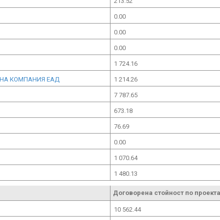
213.52
0.00
0.00
0.00
1 724.16
ННА КОМПАНИЯ ЕАД
1 214.26
7 787.65
673.18
76.69
0.00
1 070.64
1 480.13
Договорена стойност по проекта
10 562.44