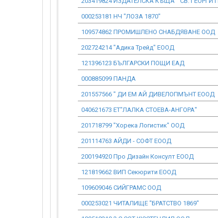
203419824 ИЗДАТЕЛСКА КЪЩА " СВ. ГЕОРГИ
000253181 НЧ "ЛОЗА 1870"
109574862 ПРОМИШЛЕНО СНАБДЯВАНЕ ООД
202724214 "Адика Трейд" ЕООД
121396123 БЪЛГАРСКИ ПОЩИ ЕАД
000885099 ПАНДА
201557566 " ДИ ЕМ АЙ ДИВЕЛОПМЪНТ ЕООД
040621673 ЕТ"ЛАЛКА СТОЕВА-АНГОРА"
201718799 "Хорека Логистик" ООД
201114763 АЙДИ - СОФТ ЕООД
200194920 Про Дизайн Консулт ЕООД
121819662 ВИП Секюрити ЕООД
109609046 СИЙГРАМС ООД
000253021 ЧИТАЛИЩЕ "БРАТСТВО 1869"