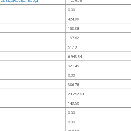
 ПОБЕДОНОСЕЦ" ЕООД
1 279.76
0.00
424.99
153.38
197.62
51.13
6 943.34
921.49
0.00
306.78
23 252.63
143.50
0.00
0.00