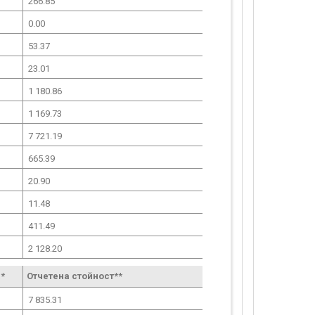
266.85
0.00
53.37
23.01
1 180.86
1 169.73
7 721.19
665.39
20.90
11.48
411.49
2 128.20
*
Отчетена стойност**
7 835.31