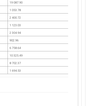
19 087.90
1 053.78
2 400.72
1 123.03
2 304.94
902.96
6 758.64
10 325.49
8 702.37
1 694.53