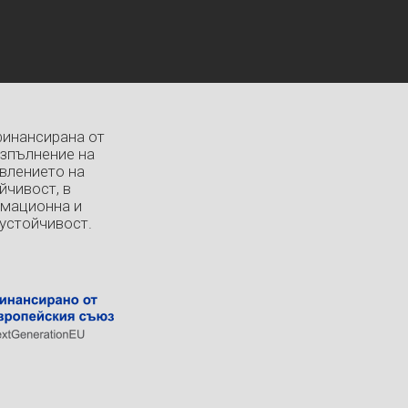
финансирана от
изпълнение на
влението на
йчивост, в
рмационна и
устойчивост.