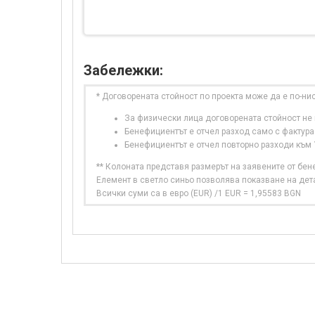
Забележки:
* Договорената стойност по проекта може да е по-ни
За физически лица договорената стойност не в
Бенефициентът е отчел разход само с фактура
Бенефициентът е отчел повторно разходи към
** Колоната представя размерът на заявените от бе
Елемент в светло синьо позволява показване на дет
Всички суми са в евро (EUR) /1 EUR = 1,95583 BGN