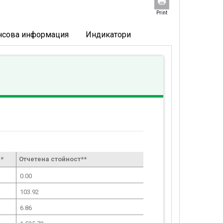
Print
нсова информация
Индикатори
*
Отчетена стойност**
0.00
103.92
6.86