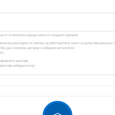
ска от отчетената поради някоя от следните причини:
ключва разходите за сметка на работодателя, които са допустим разход и с
 без да е сключен договор с избрания изпълнител
 УО
нефициента разходи
айли при избирането му