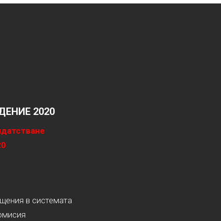
ЕНИЕ 2020
идатстване
20
ащения в системата
омисия