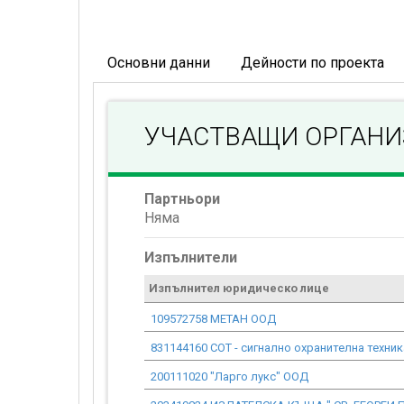
Основни данни
Дейности по проекта
УЧАСТВАЩИ ОРГАН
Партньори
Няма
Изпълнители
Изпълнител юридическо лице
109572758 МЕТАН ООД
831144160 СОТ - сигнално охранителна техни
200111020 "Ларго лукс" ООД