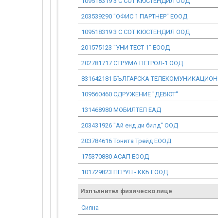
109518319 3 С СОТ КЮСТЕНДИЛ ООД
203539290 "ОФИС 1 ПАРТНЕР" ЕООД
109518319 3 С СОТ КЮСТЕНДИЛ ООД
201575123 "УНИ ТЕСТ 1" ЕООД
202781717 СТРУМА ПЕТРОЛ-1 ООД
831642181 БЪЛГАРСКА ТЕЛЕКОМУНИКАЦИО
109560460 СДРУЖЕНИЕ "ДЕБЮТ"
131468980 МОБИЛТЕЛ ЕАД
203431926 "Ай енд ди билд" ООД
203784616 Тонита Трейд ЕООД
175370880 АСАП ЕООД
101729823 ПЕРУН - ККБ ЕООД
Изпълнител физическо лице
Сияна