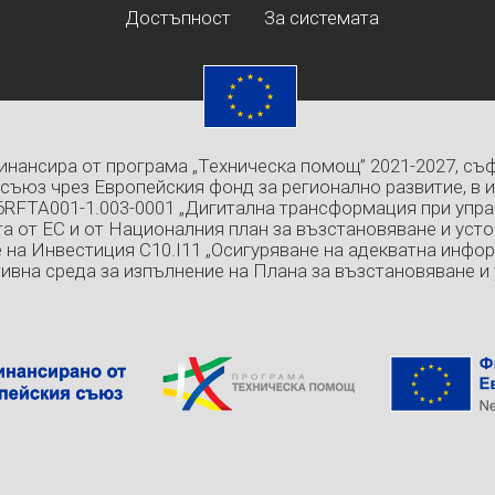
Достъпност
За системата
инансира от програма „Техническа помощ” 2021-2027, съ
съюз чрез Европейския фонд за регионално развитие, в 
6RFTA001-1.003-0001 „Дигитална трансформация при упра
а от ЕС и от Националния план за възстановяване и усто
 на Инвестиция C10.I11 „Осигуряване на адекватна инфо
ивна среда за изпълнение на Плана за възстановяване и 