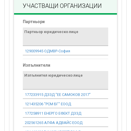
УЧАСТВАЩИ ОРГАНИЗАЦИИ
Партньори
Партньор юридическо лице
Договор
стойност
проекта*
129009945 ОДМВР-София
0.00
Изпълнители
Изпълнител юридическо лице
Договор
стойност
проекта*
177233915 ДЗЗД "ЕЕ САМОКОВ 2017"
1 925 293.
121435206 "РСМ БГ" ЕООД
4 675.25
177258911 ЕНЕРГО ЕФЕКТ ДЗЗД
56 600.01
202561265 АЛФА АДВАЙС ЕООД
18 835.99