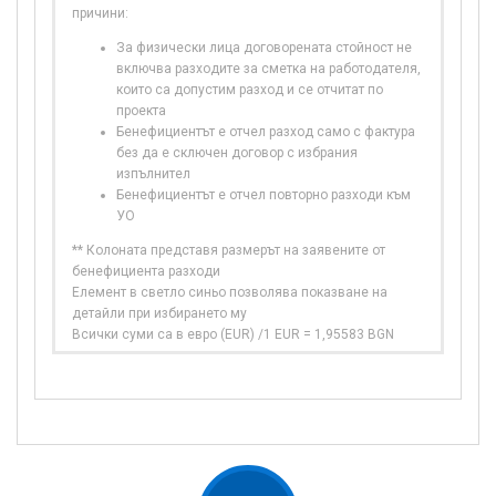
причини:
За физически лица договорената стойност не
включва разходите за сметка на работодателя,
които са допустим разход и се отчитат по
проекта
Бенефициентът е отчел разход само с фактура
без да е сключен договор с избрания
изпълнител
Бенефициентът е отчел повторно разходи към
УО
** Колоната представя размерът на заявените от
бенефициента разходи
Елемент в светло синьо позволява показване на
детайли при избирането му
Всички суми са в евро (EUR) /1 EUR = 1,95583 BGN