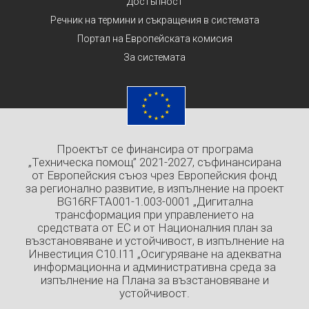
Достъпност
Речник на термини и съкращения в системата
Портал на Европейската комисия
За системата
Проектът се финансира от програма
„Техническа помощ” 2021-2027, съфинансирана
от Европейския съюз чрез Европейския фонд
за регионално развитие, в изпълнение на проект
BG16RFTA001-1.003-0001 „Дигитална
трансформация при управлението на
средствата от ЕС и от Националния план за
възстановяване и устойчивост, в изпълнение на
Инвестиция C10.I11 „Осигуряване на адекватна
информационна и административна среда за
изпълнение на Плана за възстановяване и
устойчивост.