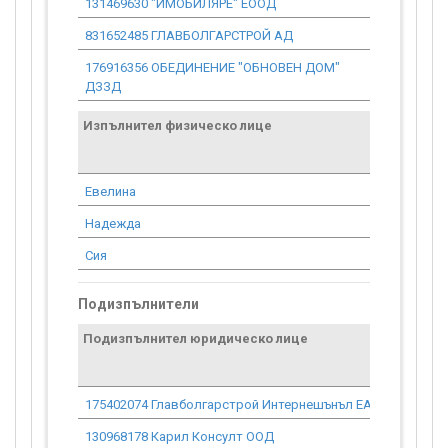
131469630 "ИМОБИЛЯРЕ" ЕООД
10 307.64
831652485 ГЛАВБОЛГАРСТРОЙ АД
1 948 477.
176916356 ОБЕДИНЕНИЕ "ОБНОВЕН ДОМ"
26 706.00
ДЗЗД
Изпълнител физическо лице
Договор
стойност
проекта*
Евелина
8 436.32
Надежда
17 895.22
Сия
8 436.32
Подизпълнители
Подизпълнител юридическо лице
175402074 Главболгарстрой Интернешънъл ЕАД
130968178 Карил Консулт ООД