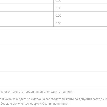
0.00
0.00
0.00
0.00
ска от отчетената поради някоя от следните причини:
ключва разходите за сметка на работодателя, които са допустим разход и с
 без да е сключен договор с избрания изпълнител