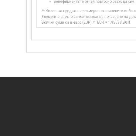
Бенефициентът е отчел повторно разходи към
** Колоната представя размерът на заявените от бе
Елемент в светло синьо позволява показване на дет
Всички суми са в евро (EUR) /1 EUR = 1,95583 BGN