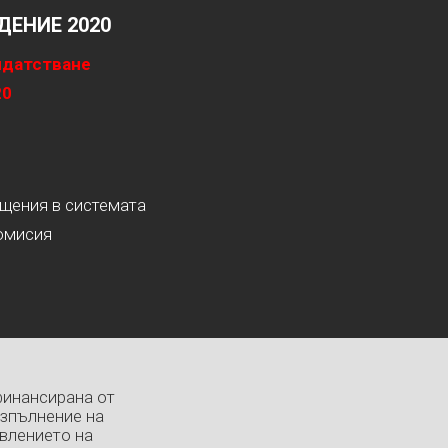
ЕНИЕ 2020
идатстване
20
ащения в системата
омисия
финансирана от
изпълнение на
влението на