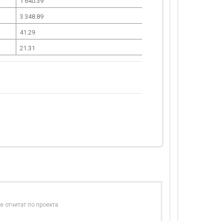
1 640.39
3 348.89
41.29
21.31
е отчитат по проекта