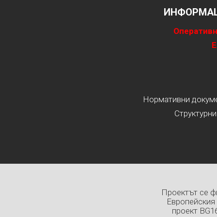
ИНФОРМАЦ
Оперативн
Е
Нормативни докумен
Структурни
Проектът се ф
Европейския 
проект BG1