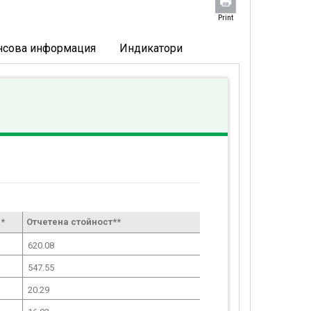
Print
нсова информация
Индикатори
*
Отчетена стойност**
620.08
547.55
20.29