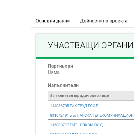
Основни данни
Дейности по проекта
УЧАСТВАЩИ ОРГАН
Партньори
Няма
Изпълнители
Изпълнител юридическо лице
114036705 ТИХ ТРУД ЕООД
831642181 БЪЛГАРСКА ТЕЛЕКОМУНИКАЦИО
115030737 ТМТ - ЕЛКОМ ООД