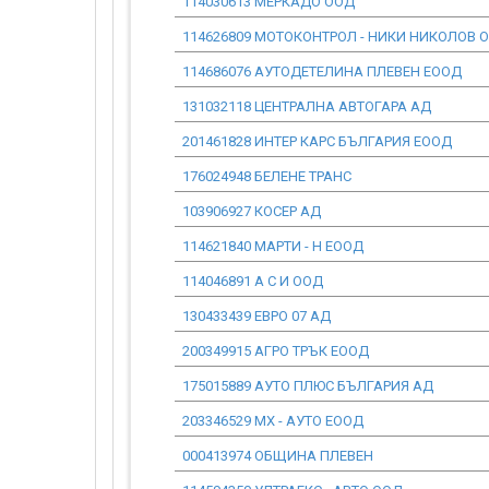
114030613 МЕРКАДО ООД
114626809 МОТОКОНТРОЛ - НИКИ НИКОЛОВ 
114686076 АУТОДЕТЕЛИНА ПЛЕВЕН ЕООД
131032118 ЦЕНТРАЛНА АВТОГАРА АД
201461828 ИНТЕР КАРС БЪЛГАРИЯ ЕООД
176024948 БЕЛЕНЕ ТРАНС
103906927 КОСЕР АД
114621840 МАРТИ - Н ЕООД
114046891 А С И ООД
130433439 ЕВРО 07 АД
200349915 АГРО ТРЪК ЕООД
175015889 АУТО ПЛЮС БЪЛГАРИЯ АД
203346529 МХ - АУТО ЕООД
000413974 ОБЩИНА ПЛЕВЕН