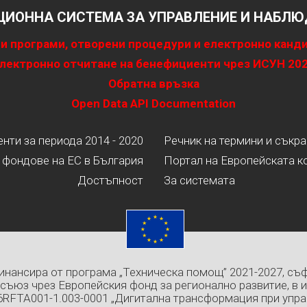
ИОННА СИСТЕМА ЗА УПРАВЛЕНИЕ И НАБЛЮД
и програми, отворени процедури и електронно канд
лектронно отчитане на бенефициенти чрез ИСУН 20
Обратна връзка
Open Data API Documentation
ти за периода 2014 - 2020
Речник на термини и съкр
 фондове на ЕС в България
Портал на Европейската к
Достъпност
За системата
инансира от програма „Техническа помощ” 2021-2027, съ
съюз чрез Европейския фонд за регионално развитие, в 
6RFTA001-1.003-0001 „Дигитална трансформация при упра