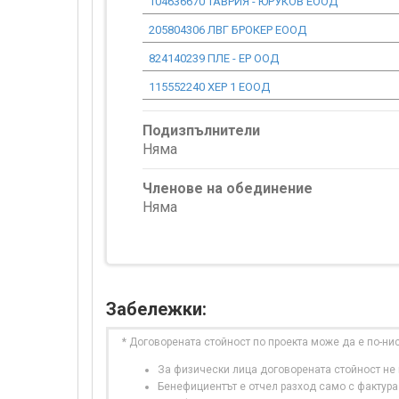
104636670 ТАВРИЯ - ЮРУКОВ ЕООД
205804306 ЛВГ БРОКЕР ЕООД
824140239 ПЛЕ - ЕР ООД
115552240 ХЕР 1 ЕООД
Подизпълнители
Няма
Членове на обединение
Няма
Забележки:
* Договорената стойност по проекта може да е по-ни
За физически лица договорената стойност не в
Бенефициентът е отчел разход само с фактура