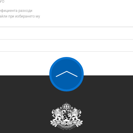
 УО
нефициента разходи
айли при избирането му