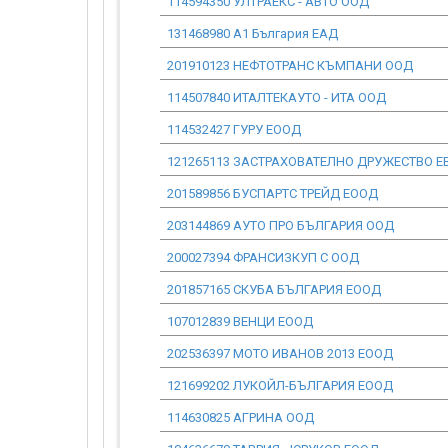
114594350 УЛТРАЕКС - АВТО ООД
131468980 А1 България ЕАД
201910123 НЕФТОТРАНС КЪМПАНИ ООД
114507840 ИТАЛТЕКАУТО - ИТА ООД
114532427 ГУРУ ЕООД
121265113 ЗАСТРАХОВАТЕЛНО ДРУЖЕСТВО Е
201589856 БУСПАРТС ТРЕЙД ЕООД
203144869 АУТО ПРО БЪЛГАРИЯ ООД
200027394 ФРАНСИЗКУП С ООД
201857165 СКУБА БЪЛГАРИЯ ЕООД
107012839 ВЕНЦИ ЕООД
202536397 МОТО ИВАНОВ 2013 ЕООД
121699202 ЛУКОЙЛ-БЪЛГАРИЯ ЕООД
114630825 АГРИНА ООД