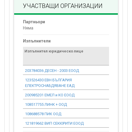
УЧАСТВАЩИ ОРГАНИЗАЦИИ
Партньори
Няма
Изпълнители
Изпълнител юридическо лице
Договор
стойност
проекта*
203784036 ДЕСЕН - 2003 ЕООД
0.00
123526430 ЕВН БЪЛГАРИЯ
0.00
ЕЛЕКТРОСНАБДЯВАНЕ ЕАД
200985201 ЕМЕЛ и КО ЕООД
0.00
108517755 ЛИНК + ООД
0.00
108688578 ПИК ООД
0.00
121819662 ВИП СЕКЮРИТИ ЕООД
0.00