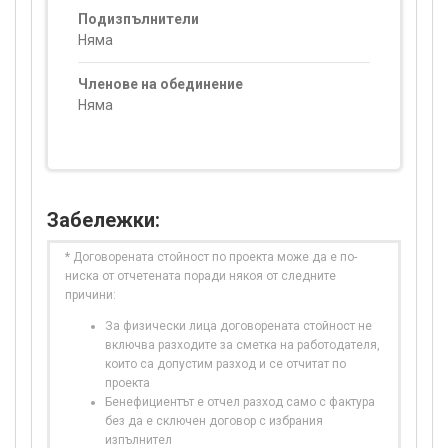
Подизпълнители
Няма
Членове на обединение
Няма
Забележки:
* Договорената стойност по проекта може да е по-
ниска от отчетената поради някоя от следните
причини:
За физически лица договорената стойност не
включва разходите за сметка на работодателя,
които са допустим разход и се отчитат по
проекта
Бенефициентът е отчел разход само с фактура
без да е сключен договор с избрания
изпълнител