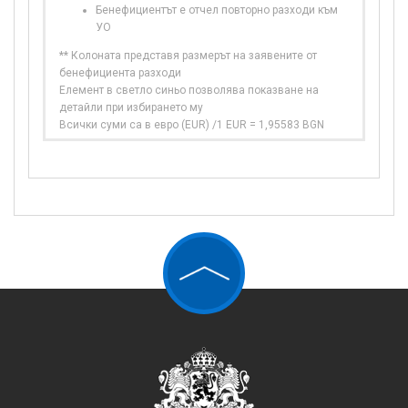
Бенефициентът е отчел повторно разходи към
УО
** Колоната представя размерът на заявените от
бенефициента разходи
Елемент в светло синьо позволява показване на
детайли при избирането му
Всички суми са в евро (EUR) /1 EUR = 1,95583 BGN