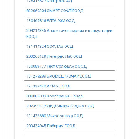
175415627 Контракс АД
663 086.69
832069304 СМАРТ СОФТ ЕООД
25 294.25
130469816 ЕЛТА 90М ООД
152 529.70
204214345 Аналитичен сервиз и консултации
31 667.49
ЕООД
131414324 СОФЛАБ ООД
36 680.49
203266129 Интегрис Лаб ООД
52 268.16
130083177 Тест Солюшънс ООД
481 673.50
131279289 БИОМЕД ФЮЧАР ЕООД
136 814.55
121327440 АСМ 2 ЕООД
6 734.54
000885099 Кооперация Панда
6 755.32
202390177 Диджимарк Студио ООД
11 576.85
131422680 Микрооптика ООД
47 796.51
203424045 Лабприм ЕООД
383 751.27