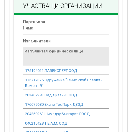
УЧАСТВАЩИ ОРГАНИЗАЦИИ
Партньори
Няма
Изпълнители
Изпълнител юридическо лице
Договор
стойност
проекта*
175194011 ЛАБЕКСПЕРТ ООД
29 252.69
175717376 Сдружение "Тенис клуб Славия -
232 564.49
Бомел - 9"
203407291 Над Дизайн ЕООД
329 236.84
176679680 Експо Тех Парк ДЗЗД
344 767.64
204269263 Шимадзу България ЕООД
841 511.54
040215128 Т.Е.А.М. ООД
847 125.49