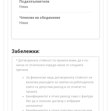
Подизпълнители
Няма
Членове на обединение
Няма
Забележки:
* Договорената стойност по проекта може да е по-
ниска от отчетената поради някоя от следните
причини:
За физически лица договорената стойност не
включва разходите за сметка на работодателя,
които са допустим разход и се отчитат по
проекта
Бенефициентът е отчел разход само с фактура
без да е сключен договор с избрания
изпълнител
Бенефициентът е отчел повторно разходи към