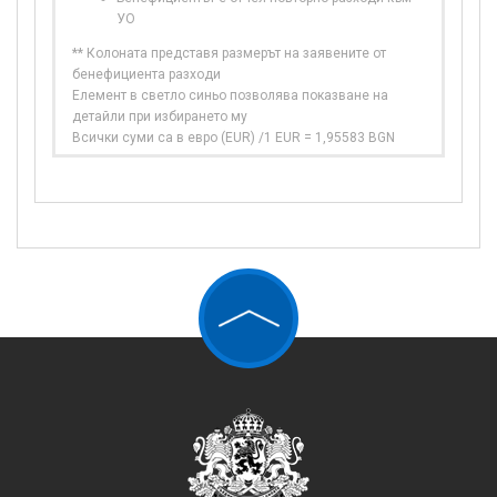
УО
** Колоната представя размерът на заявените от
бенефициента разходи
Елемент в светло синьо позволява показване на
детайли при избирането му
Всички суми са в евро (EUR) /1 EUR = 1,95583 BGN