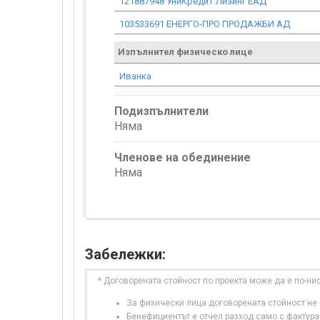
121887948 УниКредит Лизинг ЕАД
103533691 ЕНЕРГО-ПРО ПРОДАЖБИ АД
Изпълнител физическо лице
Иванка
Подизпълнители
Няма
Членове на обединение
Няма
Забележки:
* Договорената стойност по проекта може да е по-ни
За физически лица договорената стойност не в
Бенефициентът е отчел разход само с фактура