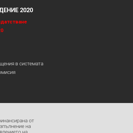
ЕНИЕ 2020
идатстване
20
ащения в системата
омисия
финансирана от
изпълнение на
влението на