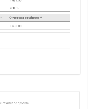
1 831.55
908.05
*
Отчетена стойност**
1 533.88
е отчитат по проекта