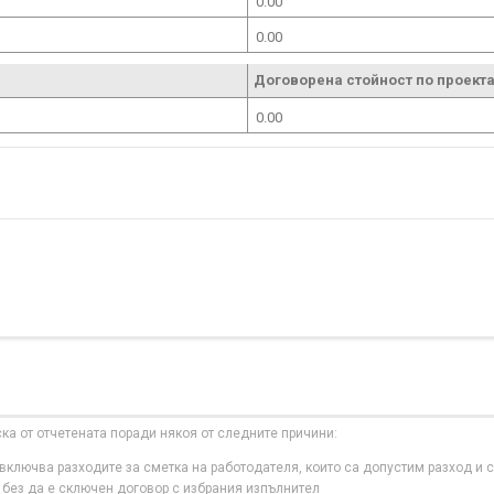
0.00
0.00
Договорена стойност по проекта
0.00
ска от отчетената поради някоя от следните причини:
ключва разходите за сметка на работодателя, които са допустим разход и с
 без да е сключен договор с избрания изпълнител