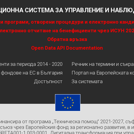
ИОННА СИСТЕМА ЗА УПРАВЛЕНИЕ И НАБЛЮД
и програми, отворени процедури и електронно канд
лектронно отчитане на бенефициенти чрез ИСУН 20
Обратна връзка
Open Data API Documentation
ти за периода 2014 - 2020
Речник на термини и съкр
 фондове на ЕС в България
Портал на Европейската к
Достъпност
За системата
инансира от програма „Техническа помощ” 2021-2027, съ
съюз чрез Европейския фонд за регионално развитие, в 
6RFTA001-1.003-0001 „Дигитална трансформация при упра