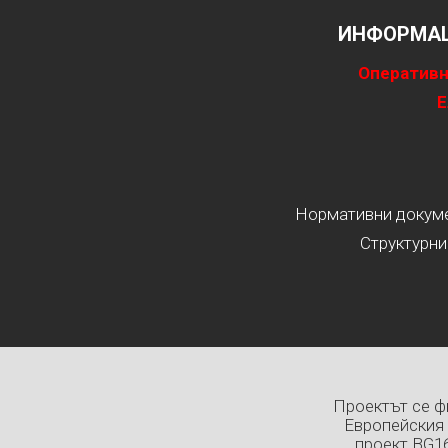
ИНФОРМАЦ
Оперативн
Е
Нормативни докумен
Структурни
Проектът се ф
Европейския 
проект BG1