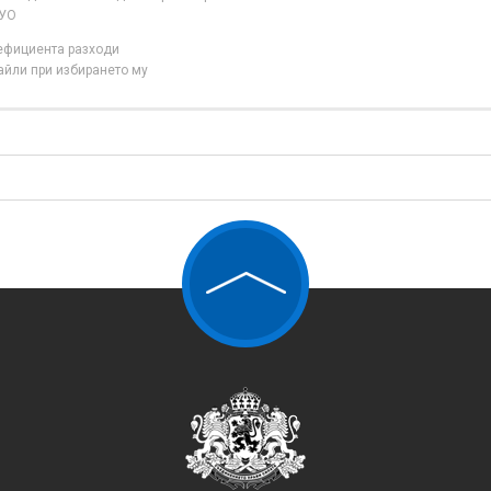
 УО
нефициента разходи
айли при избирането му