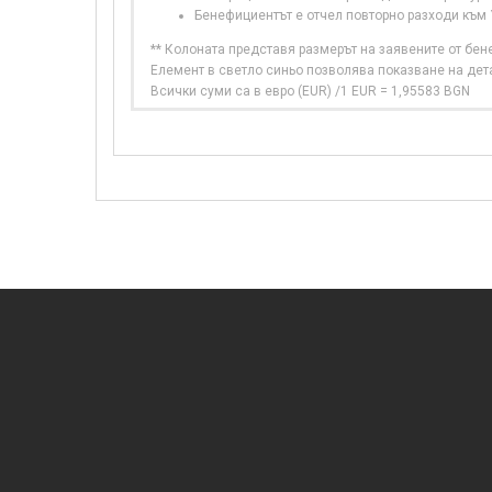
Бенефициентът е отчел повторно разходи към
** Колоната представя размерът на заявените от бе
Елемент в светло синьо позволява показване на дет
Всички суми са в евро (EUR) /1 EUR = 1,95583 BGN