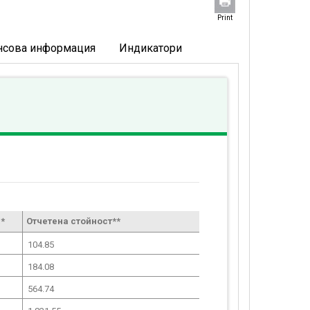
Print
нсова информация
Индикатори
*
Отчетена стойност**
104.85
184.08
564.74