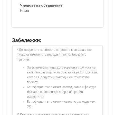
Членове на обединение
Няма
Забележки:
* Договорената стойност по проекта може да е по-
ниска от отчетената поради някоя от следните
причини:
За физически лица договорената стойност не
включва разходите за сметка на работодателя,
които са допустим разход и се отчитат по
проекта
Бенефициентът е отчел разход само с фактура
без да е сключен договор с избрания
изпълнител
Бенефициентът е отчел повторно разходи към
УО
** Колоната представя размерът на заявените от