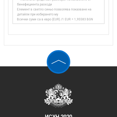
бенефициента разходи
Елемент в светло синьо позволява показване на
детайли при избирането му
Всички суми са в евро (EUR) /1 EUR = 1,95583 BGN
ИСУН 2020