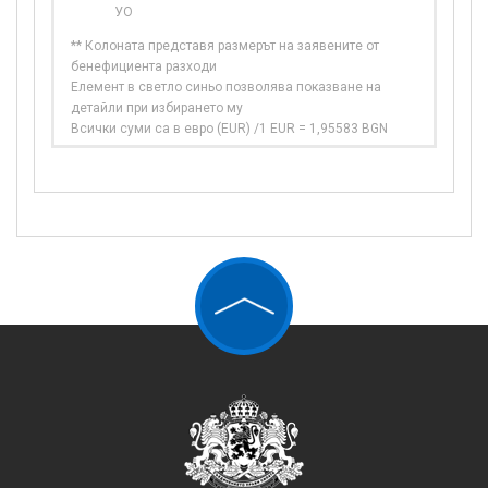
УО
** Колоната представя размерът на заявените от
бенефициента разходи
Елемент в светло синьо позволява показване на
детайли при избирането му
Всички суми са в евро (EUR) /1 EUR = 1,95583 BGN