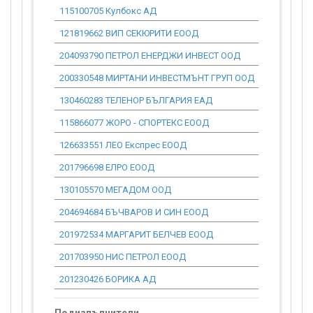
115100705 Кулбокс АД
0.00
121819662 ВИП СЕКЮРИТИ ЕООД
0.00
204093790 ПЕТРОЛ ЕНЕРДЖИ ИНВЕСТ ООД
0.00
200330548 МИРТАНИ ИНВЕСТМЪНТ ГРУП ООД
0.00
130460283 ТЕЛЕНОР БЪЛГАРИЯ ЕАД
0.00
115866077 ЖОРО - СПОРТЕКС ЕООД
0.00
126633551 ЛЕО Експрес ЕООД
0.00
201796698 ЕЛРО ЕООД
0.00
130105570 МЕГАДОМ ООД
0.00
204694684 БЪЧВАРОВ И СИН ЕООД
0.00
201972534 МАРГАРИТ БЕЛЧЕВ ЕООД
0.00
201703950 НИС ПЕТРОЛ ЕООД
0.00
201230426 БОРИКА АД
0.00