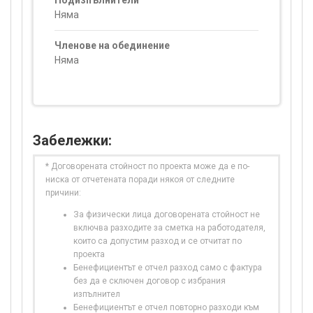
Подизпълнители
Няма
Членове на обединение
Няма
Забележки:
* Договорената стойност по проекта може да е по-
ниска от отчетената поради някоя от следните
причини:
За физически лица договорената стойност не
включва разходите за сметка на работодателя,
които са допустим разход и се отчитат по
проекта
Бенефициентът е отчел разход само с фактура
без да е сключен договор с избрания
изпълнител
Бенефициентът е отчел повторно разходи към