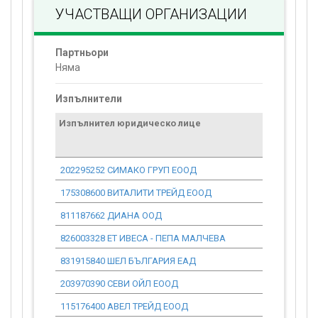
УЧАСТВАЩИ ОРГАНИЗАЦИИ
Партньори
Няма
Изпълнители
Изпълнител юридическо лице
Договор
стойност
проекта*
202295252 СИМАКО ГРУП ЕООД
0.00
175308600 ВИТАЛИТИ ТРЕЙД ЕООД
0.00
811187662 ДИАНА ООД
0.00
826003328 ЕТ ИВЕСА - ПЕПА МАЛЧЕВА
0.00
831915840 ШЕЛ БЪЛГАРИЯ ЕАД
0.00
203970390 СЕВИ ОЙЛ ЕООД
0.00
115176400 АВЕЛ ТРЕЙД ЕООД
0.00