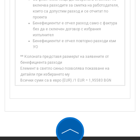
включва разходите за сметка на работодателя,
които са допустим разход и се отчитат по
проекта
Бенефициентът е отчел разход само с фактура
без да е сключен договор с избрания
изпълнител
Бенефициентът е отчел повторно разходи към
УО
** Колоната представя размерът на заявените от
бенефициента разходи
Елемент в светло синьо позволява показване на
детайли при избирането му
Всички суми са в евро (EUR) /1 EUR = 1,95583 BGN