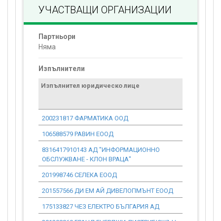
УЧАСТВАЩИ ОРГАНИЗАЦИИ
Партньори
Няма
Изпълнители
Изпълнител юридическо лице
Договор
стойност
проекта*
200231817 ФАРМАТИКА ООД
0.00
106588579 РАВИН ЕООД
0.00
8316417910143 АД "ИНФОРМАЦИОННО
343.59
ОБСЛУЖВАНЕ - КЛОН ВРАЦА"
201998746 СЕЛЕКА ЕООД
0.00
201557566 ДИ ЕМ АЙ ДИВЕЛОПМЪНТ ЕООД
607.41
175133827 ЧЕЗ ЕЛЕКТРО БЪЛГАРИЯ АД
0.00