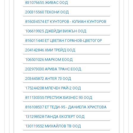
831076655 ЖИВАС ООД
0.00
200315560 ТЕКОНИ ООД
0.00
816034574 ЕТ КУНТОРОВ - ЮЛИАН КУНТОРОВ
0.00
106619925 ДЖЕЙДИ ВИЖЪН ООД
11 630.94
816011440 ЕТ ЦВЕТАН ГОРАНОВ-ЦВЕТОГОР
5 965.07
204142846 ХМИ ТРЕЙД ООД
0.00
106501026 МАРКОМ ЕООД
0.00
202973030 АРИВА ТРАНС ЕООД
42 712.30
203445872 АНТЕЯ 73 ООД
0.00
175244208 МЛЕЧЕН РАЙ-2 ООД
5 112.92
811130355 ПРЕСТИЖ БИЗНЕС 93 ООД
11 630.94
816108537 ЕТ ТЕДИ-95 - ДАНИЕЛА ХРИСТОВА
0.00
131298528 ПАНДА ЕКСПЕРТ ООД
4 287.86
130119552 МИХАЙЛОВ ТВ ООД
1 610.57