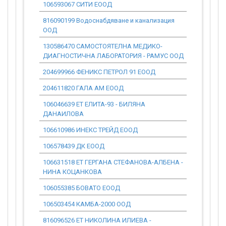
106593067 СИТИ ЕООД
7 351.17
816090199 Водоснабдяване и канализация
0.00
ООД
130586470 САМОСТОЯТЕЛНА МЕДИКО-
0.00
ДИАГНОСТИЧНА ЛАБОРАТОРИЯ - РАМУС ООД
204699966 ФЕНИКС ПЕТРОЛ 91 ЕООД
25 554.37
204611820 ГАЛА АМ ЕООД
5 112.92
106046639 ЕТ ЕЛИТА-93 - БИЛЯНА
0.00
ДАНАИЛОВА
106610986 ИНЕКС ТРЕЙД ЕООД
0.00
106578439 ДК ЕООД
0.00
106631518 ЕТ ГЕРГАНА СТЕФАНОВА-АЛБЕНА -
0.00
НИНА КОЦАНКОВА
106055385 БОВАТО ЕООД
0.00
106503454 КАМБА-2000 ООД
10 225.84
816096526 ЕТ НИКОЛИНА ИЛИЕВА -
0.00