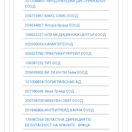
201208860 ГРАНД ЕНЕРДЖИ ДИСТРИБЮШЪН
46 016.27
ЕООД
204715961 МАКС ОФИС ЕООД
11 630.94
204544827 Флора Враца ЕООД
0.00
106622227 НОВ МЕДИЦИНСКИ ЦЕНТЪР ЕООД
0.00
202695054 КАМИГЕР ЕООД
0.00
200525782 ПРАКТИКЕР РИТЕЙЛ ЕООД
0.00
106581232 ТИТ ООД
32 874.02
205693852 ВИ ТИ ЕН ПИ Тийм ЕООД
5 564.90
121008818 ПОЛИГРАФСНАБ АД
0.00
207186043 Умая Трейд ООД
0.00
200738709 МЕБЕЛЕН СВЯТ ЕООД
0.00
201846806 МУЛТИТРЕЙД ВАРНА ЕООД
0.00
176987264 ОБЛАСТНА ДИРЕКЦИЯ ПО
0.00
БЕЗОПАСНОСТ НА ХРАНИТЕ - ВРАЦА