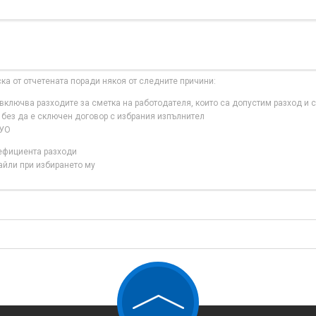
ска от отчетената поради някоя от следните причини:
ключва разходите за сметка на работодателя, които са допустим разход и с
 без да е сключен договор с избрания изпълнител
 УО
нефициента разходи
айли при избирането му