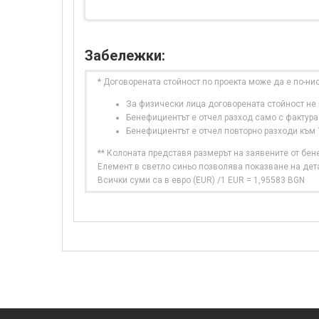
Забележки:
* Договорената стойност по проекта може да е по-ни
За физически лица договорената стойност не в
Бенефициентът е отчел разход само с фактура
Бенефициентът е отчел повторно разходи към
** Колоната представя размерът на заявените от бе
Елемент в светло синьо позволява показване на дет
Всички суми са в евро (EUR) /1 EUR = 1,95583 BGN