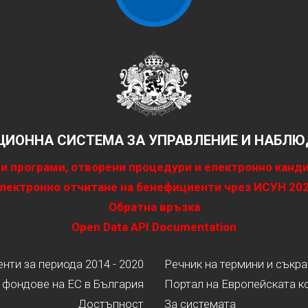
ИОННА СИСТЕМА ЗА УПРАВЛЕНИЕ И НАБЛЮД
и програми, отворени процедури и електронно канд
лектронно отчитане на бенефициенти чрез ИСУН 20
Обратна връзка
Open Data API Documentation
ти за периода 2014 - 2020
Речник на термини и съкр
 фондове на ЕС в България
Портал на Европейската к
Достъпност
За системата