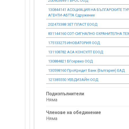
200903649 Т БРОС ООД
130844141 АСОЦИАЦИЯ НА БЪЛГАРСКИТЕ ТУ
АГЕНТИ-АБТТА Сдружение
202473388 ЗЕТ ПЛАСТ ЕООД
831144160 СОТ-СИГНАЛНО ОХРАНИТЕЛНА ТЕ
175133275 ИНОВАТОРИЯ ООД
131108782 АСА КОНСУЛТ ЕООД
130884821 БГсервиз ООД
130598160 ПроКредит Банк (България) ЕАД
121385550 УЕБДИЗАЙН ООД
Подизпълнители
Няма
Членове на обединение
Няма