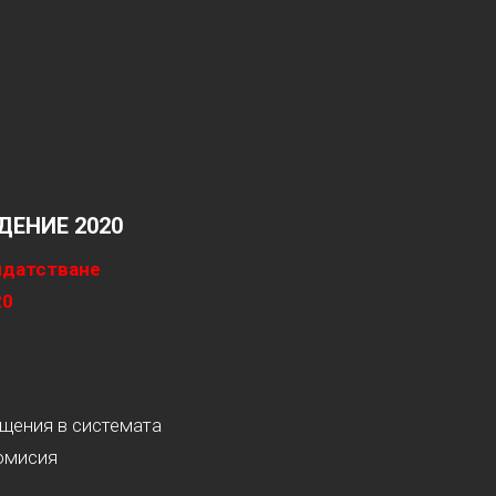
ЕНИЕ 2020
идатстване
20
ащения в системата
омисия