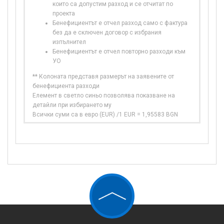
които са допустим разход и се отчитат по
проекта
Бенефициентът е отчел разход само с фактура
без да е сключен договор с избрания
изпълнител
Бенефициентът е отчел повторно разходи към
УО
** Колоната представя размерът на заявените от
бенефициента разходи
Елемент в светло синьо позволява показване на
детайли при избирането му
Всички суми са в евро (EUR) /1 EUR = 1,95583 BGN