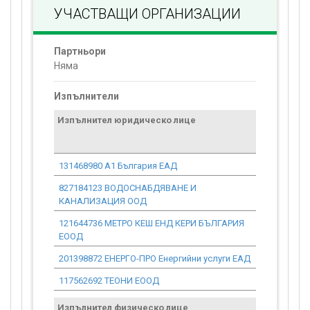
УЧАСТВАЩИ ОРГАНИЗАЦИИ
Партньори
Няма
Изпълнители
Изпълнител юридическо лице
Договор
стойност
проекта*
131468980 А1 България ЕАД
0.00
827184123 ВОДОСНАБДЯВАНЕ И
0.00
КАНАЛИЗАЦИЯ ООД
121644736 МЕТРО КЕШ ЕНД КЕРИ БЪЛГАРИЯ
0.00
ЕООД
201398872 ЕНЕРГО-ПРО Енергийни услуги ЕАД
0.00
117562692 ТЕОНИ ЕООД
0.00
Изпълнител физическо лице
Договор