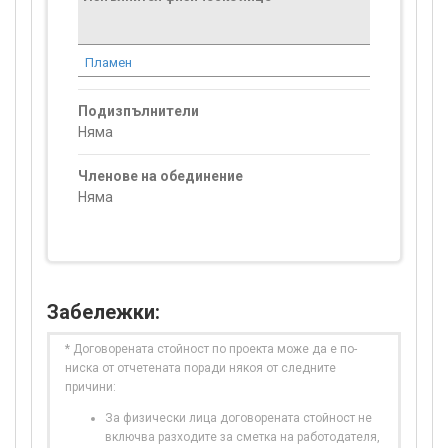
стойност
проекта*
Пламен
0.00
Подизпълнители
Няма
Членове на обединение
Няма
Забележки:
* Договорената стойност по проекта може да е по-
ниска от отчетената поради някоя от следните
причини:
За физически лица договорената стойност не
включва разходите за сметка на работодателя,