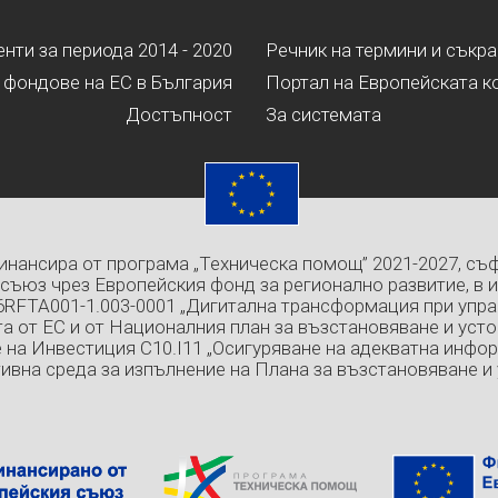
ти за периода 2014 - 2020
Речник на термини и съкр
 фондове на ЕС в България
Портал на Европейската к
Достъпност
За системата
инансира от програма „Техническа помощ” 2021-2027, съ
съюз чрез Европейския фонд за регионално развитие, в 
6RFTA001-1.003-0001 „Дигитална трансформация при упра
а от ЕС и от Националния план за възстановяване и усто
 на Инвестиция C10.I11 „Осигуряване на адекватна инфо
ивна среда за изпълнение на Плана за възстановяване и 