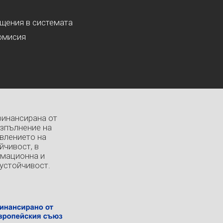
ащения в системата
омисия
финансирана от
изпълнение на
влението на
йчивост, в
рмационна и
устойчивост.