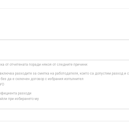
ска от отчетената поради някоя от следните причини:
ключва разходите за сметка на работодателя, които са допустим разход и с
 без да е сключен договор с избрания изпълнител
 УО
нефициента разходи
айли при избирането му