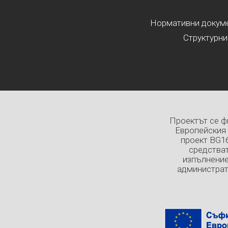
Нормативни докумен
Структурни
Проектът се ф
Европейския 
проект BG1
средстват
изпълнение
администрат