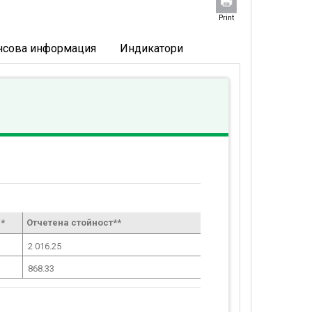
Print
нсова информация
Индикатори
*
Отчетена стойност**
2 016.25
868.33