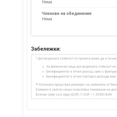
Няма
Членове на обединение
Няма
Забележки:
* Договорената стойност по проекта може да е по-ни
За физически лица договорената стойност не в
Бенефициентът е отчел разход само с фактура
Бенефициентът е отчел повторно разходи към
** Колоната представя размерът на заявените от бе
Елемент в светло синьо позволява показване на дет
Всички суми са в евро (EUR) /1 EUR = 1,95583 BGN