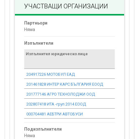
УЧАСТВАЩИ ОРГАНИЗАЦИИ
Партньори
Няма
Изпълнители
Изпълнител юридическо лице
Договор
стойност
проекта*
204917226 МОТОБУЛ ЕАД
0.00
201461828 ИНТЕР КАРС БЪЛГАРИЯ ЕООД
0.00
201777146 АГРО ТЕХНОЛОДЖИ ООД
0.00
202807418 ИТА -груп 2014 ЕООД
0.00
000704481 АЕБТРИ АВТОБУСИ
0.00
Подизпълнители
Няма