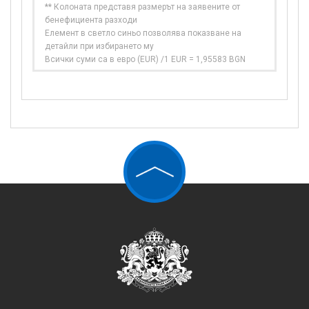
** Колоната представя размерът на заявените от
бенефициента разходи
Елемент в светло синьо позволява показване на
детайли при избирането му
Всички суми са в евро (EUR) /1 EUR = 1,95583 BGN