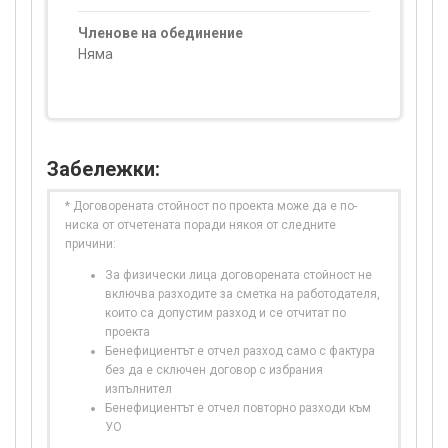
Членове на обединение
Няма
Забележки:
* Договорената стойност по проекта може да е по-
ниска от отчетената поради някоя от следните
причини:
За физически лица договорената стойност не
включва разходите за сметка на работодателя,
които са допустим разход и се отчитат по
проекта
Бенефициентът е отчел разход само с фактура
без да е сключен договор с избрания
изпълнител
Бенефициентът е отчел повторно разходи към
УО