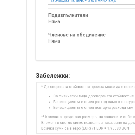
130460283 ТЕЛЕНОР БЪЛГАРИЯ ЕАД
Подизпълнители
Няма
Членове на обединение
Няма
Забележки:
* Договорената стойност по проекта може да е по-ни
За физически лица договорената стойност не в
Бенефициентът е отчел разход само с фактура
Бенефициентът е отчел повторно разходи към
** Колоната представя размерът на заявените от бе
Елемент в светло синьо позволява показване на дет
Всички суми са в евро (EUR) /1 EUR = 1,95583 BGN