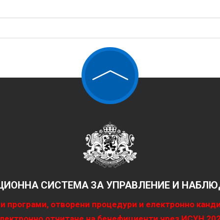
ИОННА СИСТЕМА ЗА УПРАВЛЕНИЕ И НАБЛЮД
и програми, отворени процедури и електронно канд
лектронно отчитане на бенефициенти чрез ИСУН 20