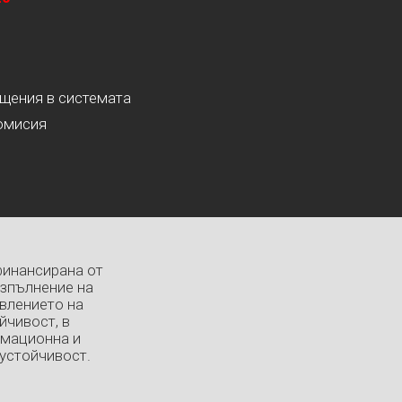
ащения в системата
омисия
финансирана от
изпълнение на
влението на
йчивост, в
рмационна и
устойчивост.