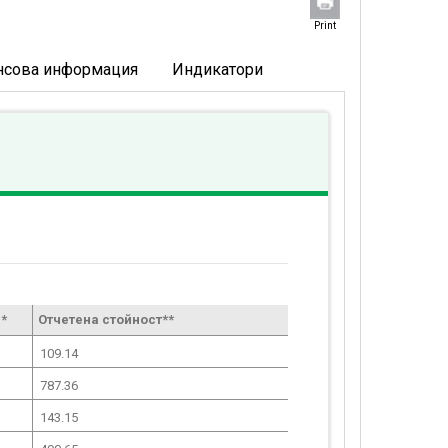
Print
нсова информация
Индикатори
*
Отчетена стойност**
109.14
787.36
143.15