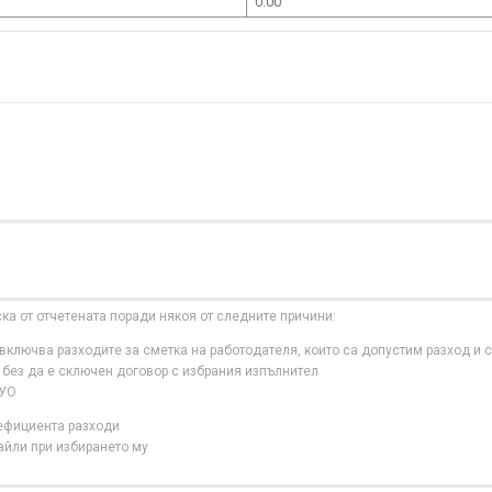
0.00
ска от отчетената поради някоя от следните причини:
ключва разходите за сметка на работодателя, които са допустим разход и с
 без да е сключен договор с избрания изпълнител
 УО
нефициента разходи
айли при избирането му