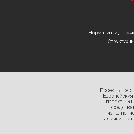
Нормативни докумен
Структурни
Проектът се ф
Европейския 
проект BG1
средстват
изпълнение
администрат