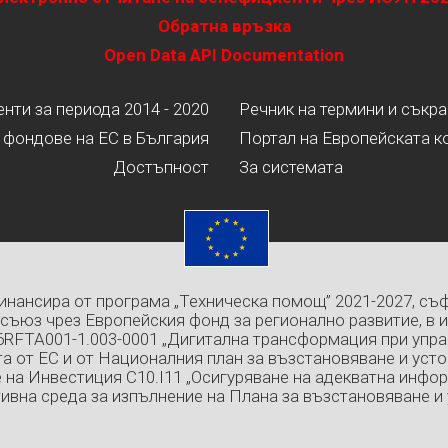
Обратна връзка
Open Data API Documentation
ти за периода 2014 - 2020
Речник на термини и съкр
 фондове на ЕС в България
Портал на Европейската к
Достъпност
За системата
инансира от програма „Техническа помощ” 2021-2027, съ
съюз чрез Европейския фонд за регионално развитие, в 
6RFTA001-1.003-0001 „Дигитална трансформация при упра
а от ЕС и от Националния план за възстановяване и усто
 на Инвестиция C10.I11 „Осигуряване на адекватна инфо
ивна среда за изпълнение на Плана за възстановяване и 