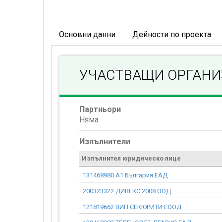
Основни данни
Дейности по проекта
УЧАСТВАЩИ ОРГАН
Партньори
Няма
Изпълнители
Изпълнител юридическо лице
131468980 А1 България ЕАД
200323322 ДИВЕКС 2008 ООД
121819662 ВИП СЕКЮРИТИ ЕООД