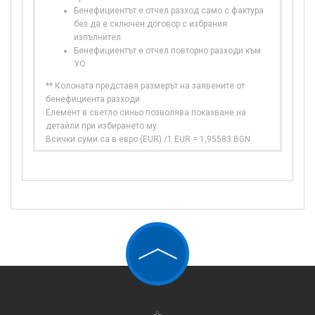
Бенефициентът е отчел разход само с фактура
без да е сключен договор с избрания
изпълнител
Бенефициентът е отчел повторно разходи към
УО
** Колоната представя размерът на заявените от
бенефициента разходи
Елемент в светло синьо позволява показване на
детайли при избирането му
Всички суми са в евро (EUR) /1 EUR = 1,95583 BGN