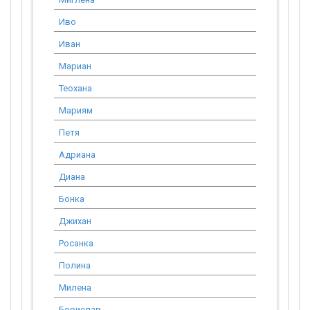
Иво
3 067.75
Иван
13 804.88
Мариан
2 730.30
Теохана
8 282.93
Мариям
3 870.48
Петя
13 804.88
Адриана
3 681.30
Диана
2 576.91
Бонка
3 681.30
Джихан
6 135.50
Росанка
14 909.27
Полина
3 313.17
Милена
6 135.50
Борислав
2 751.77