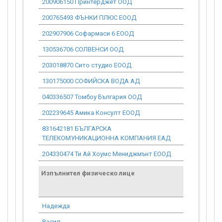
200906150 Принтерджет ООД
0.00
200765493 ФЪНКИ ПЛЮС ЕООД
25.77
202907906 Софармаси 6 ЕООД
12 030.99
130536706 СОЛВЕНСИ ООД
44.99
203018870 Сито студио ЕООД
122.71
130175000 СОФИЙСКА ВОДА АД
0.00
040336507 Томбоу България ООД
5 112.92
202239645 Амика Консулт ЕООД
3 067.75
831642181 БЪЛГАРСКА
0.00
ТЕЛЕКОМУНИКАЦИОННА КОМПАНИЯ ЕАД
204330474 Ти Ай Хоумс Мениджмънт ЕООД
4 601.63
Изпълнител физическо лице
Договор
стойност
проекта*
Надежда
2 751.77
Васил
1 840.65