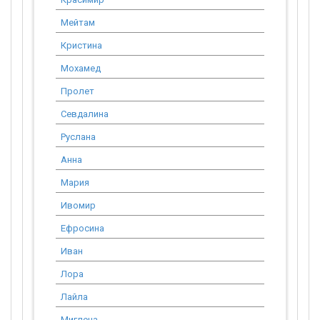
Мейтам
2 529.91
Кристина
2 751.77
Мохамед
5 930.99
Пролет
2 548.38
Севдалина
2 208.78
Руслана
2 679.99
Анна
3 004.86
Мария
3 067.75
Ивомир
1 661.70
Ефросина
1 348.34
Иван
3 681.30
Лора
8 282.93
Лайла
6 135.50
Миглена
2 356.03