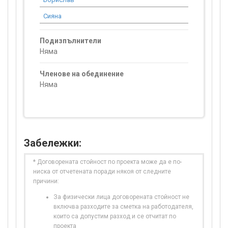
Сияна
8 282.93
Подизпълнители
Няма
Членове на обединение
Няма
Забележки:
* Договорената стойност по проекта може да е по-
ниска от отчетената поради някоя от следните
причини:
За физически лица договорената стойност не
включва разходите за сметка на работодателя,
които са допустим разход и се отчитат по
проекта