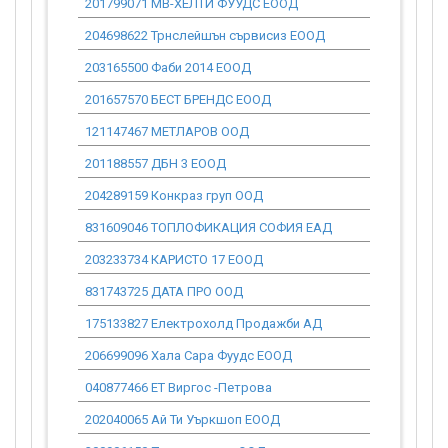
201799071 МВ-ХЕЛТИ ФУУДС ЕООД
1 236.62
204698622 Трнслейшън сървисиз ЕООД
3 579.04
203165500 Фаби 2014 ЕООД
104.30
201657570 БЕСТ БРЕНДС ЕООД
1 621.46
121147467 МЕТЛАРОВ ООД
786.68
201188557 ДБН 3 ЕООД
1 016.19
204289159 Конкраз груп ООД
8 947.61
831609046 ТОПЛОФИКАЦИЯ СОФИЯ ЕАД
0.00
203233734 КАРИСТО 17 ЕООД
135.49
831743725 ДАТА ПРО ООД
1 452.59
175133827 Електрохолд Продажби АД
0.00
206699096 Хала Сара Фуудс ЕООД
76.18
040877466 ЕТ Виргос -Петрова
444.82
202040065 Ай Ти Уъркшоп ЕООД
1 227.10