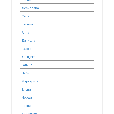
Десислава
11 043.90
Сами
508.22
Весела
1 637.26
Анна
3 067.75
Даниела
1 380.49
Радост
4 908.40
Хатидже
7 362.60
Галина
5 164.25
Набил
6 135.50
Маргарита
3 681.30
Елена
4 638.44
Йордан
7 362.60
Васил
1 227.10
Красимир
2 147.43