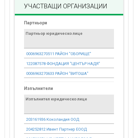
УЧАСТВАЩИ ОРГАНИЗАЦИИ
Партньори
Партньор юридическо лице
Договор
стойност
проекта*
0006963270511 РАЙОН "ОБОРИЩЕ"
0.00
122087578 ФОНДАЦИЯ "ЦЕНТЪР НАДЯ"
0.00
0006963270633 РАЙОН "ВИТОША"
0.00
Изпълнители
Изпълнител юридическо лице
Договор
стойност
проекта*
203161936 Коколандия ООД
78.74
204252812 Ивент Партнер ЕООД
255.65