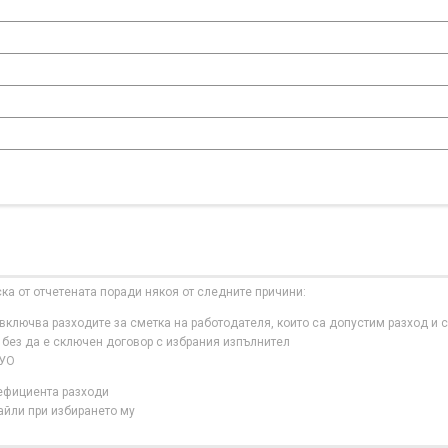
ска от отчетената поради някоя от следните причини:
ключва разходите за сметка на работодателя, които са допустим разход и с
 без да е сключен договор с избрания изпълнител
 УО
нефициента разходи
айли при избирането му