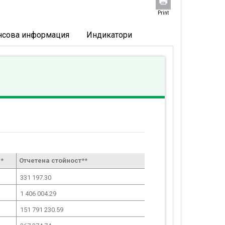
Print
нсова информация
Индикатори
*
Отчетена стойност**
331 197.30
1 406 004.29
151 791 230.59