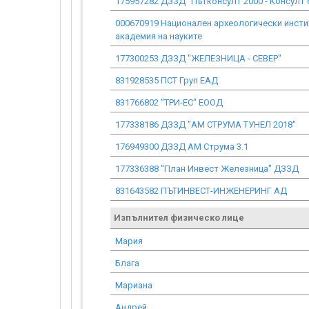
175957282 ДЗЗД "Пътконсулт 2000 - Консулт 
000670919 Национален археологически инстит
академия на науките
177300253 ДЗЗД "ЖЕЛЕЗНИЦА - СЕВЕР"
831928535 ПСТ Груп ЕАД
831766802 "ТРИ-ЕС" ЕООД
177338186 ДЗЗД "АМ СТРУМА ТУНЕЛ 2018"
176949300 ДЗЗД АМ Струма 3.1
177336388 "План Инвест Железница" ДЗЗД
831643582 ПЪТИНВЕСТ-ИНЖЕНЕРИНГ АД
Изпълнител физическо лице
Мария
Блага
Мариана
Андрей