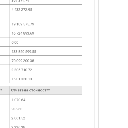
367 374.74
4 432 272.95
19 109 575.79
16 724 893.69
0.00
133 850 599.55
70 099 200.38
2 205 710.72
1 901 358.13
*
Отчетена стойност**
1 070.64
936.68
2 061.52
2 326.38