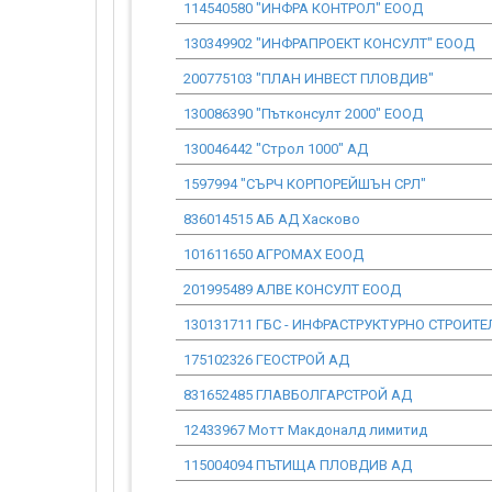
114540580 "ИНФРА КОНТРОЛ" ЕООД
130349902 "ИНФРАПРОЕКТ КОНСУЛТ" ЕООД
200775103 "ПЛАН ИНВЕСТ ПЛОВДИВ"
130086390 "Пътконсулт 2000" ЕООД
130046442 "Строл 1000" АД
1597994 "СЪРЧ КОРПОРЕЙШЪН СРЛ"
836014515 АБ АД Хасково
101611650 АГРОМАХ ЕООД
201995489 АЛВЕ КОНСУЛТ ЕООД
130131711 ГБС - ИНФРАСТРУКТУРНО СТРОИТ
175102326 ГЕОСТРОЙ АД
831652485 ГЛАВБОЛГАРСТРОЙ АД
12433967 Мотт Макдоналд лимитид
115004094 ПЪТИЩА ПЛОВДИВ АД