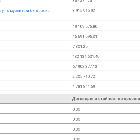
64"
367 374.75
ут с музей при българска
3 915 915.92
19 109 575.80
16 691 596.31
7 301.25
132 131 601.40
67 908 377.13
2 205 710.72
1 781 841.59
Договорена стойност по проекта
0.00
0.00
0.00
0.00