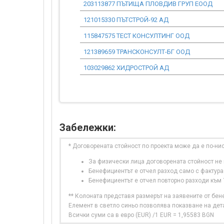
203113877 ПЪТИЩА ПЛОВДИВ ГРУП ЕООД
121015330 ПЪТСТРОЙ-92 АД
115847575 ТЕСТ КОНСУЛТИНГ ООД
121389659 ТРАНСКОНСУЛТ-БГ ООД
103029862 ХИДРОСТРОЙ АД
Забележки:
* Договорената стойност по проекта може да е по-ни
За физически лица договорената стойност не в
Бенефициентът е отчел разход само с фактура
Бенефициентът е отчел повторно разходи към
** Колоната представя размерът на заявените от бе
Елемент в светло синьо позволява показване на дет
Всички суми са в евро (EUR) /1 EUR = 1,95583 BGN