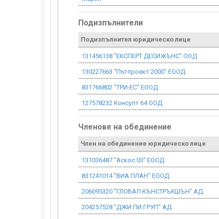
Подизпълнители
Подизпълнител юридическо лице
131456138 "ЕКСПЕРТ ДЕСИЖЪНС" ООД
130227663 "Пътпроект 2000" ЕООД
831766802 "ТРИ-ЕС" ЕООД
127578232 Консулт 64 ООД
Членове на обединение
Член на обединение юридическо лице
131036487 "Аскос 03" ЕООД
831241014 "ВИА ПЛАН" ЕООД
206095320 "ГЛОБАЛ КЪНСТРЪКШЪН" АД
204257528 "ДЖИ ПИ ГРУП" АД