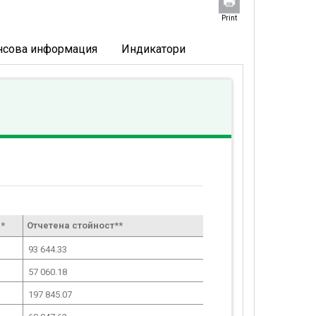
Print
нсова информация
Индикатори
*
Отчетена стойност**
93 644.33
57 060.18
197 845.07