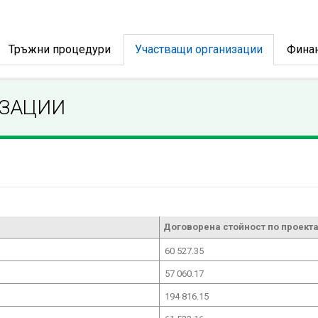
Тръжни процедури
Участващи организации
Фина
ИЗАЦИИ
Договорена стойност по проекта
60 527.35
57 060.17
194 816.15