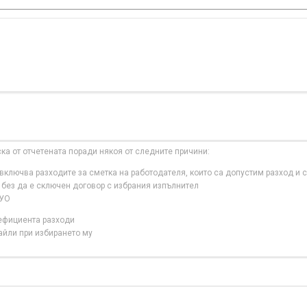
ска от отчетената поради някоя от следните причини:
ключва разходите за сметка на работодателя, които са допустим разход и с
 без да е сключен договор с избрания изпълнител
 УО
нефициента разходи
айли при избирането му