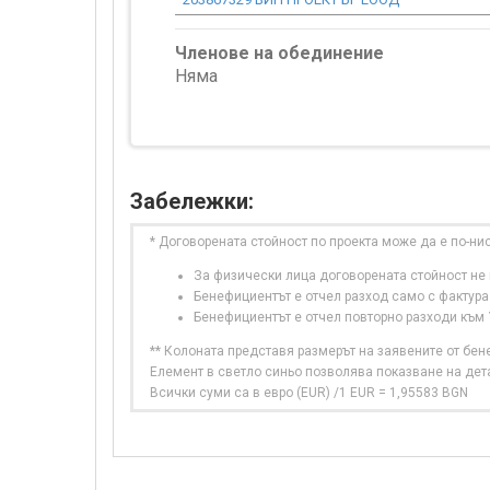
Членове на обединение
Няма
Забележки:
* Договорената стойност по проекта може да е по-ни
За физически лица договорената стойност не в
Бенефициентът е отчел разход само с фактура
Бенефициентът е отчел повторно разходи към
** Колоната представя размерът на заявените от бе
Елемент в светло синьо позволява показване на дет
Всички суми са в евро (EUR) /1 EUR = 1,95583 BGN