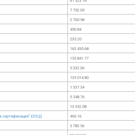
61 523.16
7 792.09
2 760.98
490.84
235.20
163 430.68
155 841.77
5 332.06
135 014.80
1 337.54
5 548.76
13 352.08
ка сертификация" ЕООД
460.16
3 783.56