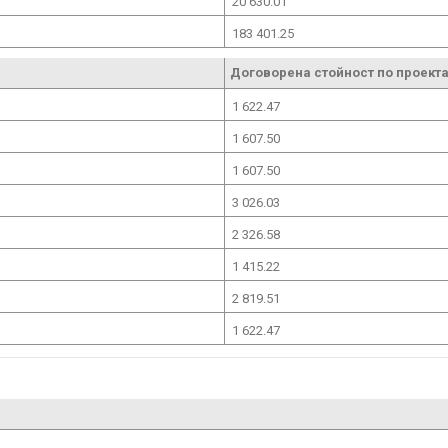
20 630.01
183 401.25
Договорена стойност по проекта
1 622.47
1 607.50
1 607.50
3 026.03
2 326.58
1 415.22
2 819.51
1 622.47