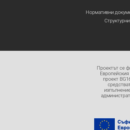
Нормативни докумен
Структурни
Проектът се ф
Европейския 
проект BG1
средстват
изпълнение
администрат