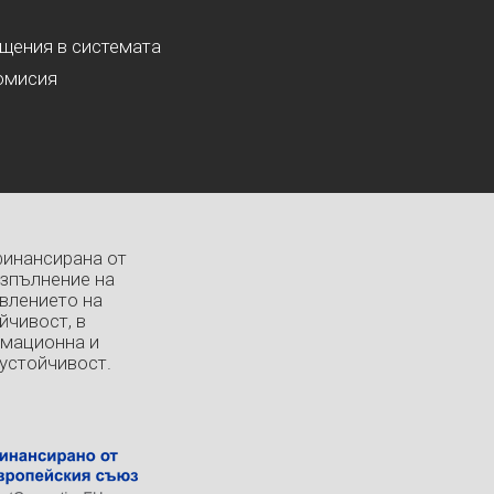
ащения в системата
омисия
финансирана от
изпълнение на
влението на
йчивост, в
рмационна и
устойчивост.