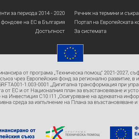
ти за периода 2014 - 2020
Речник на термини и съкр
 фондове на ЕС в България
Портал на Европейската к
Достъпност
За системата
инансира от програма „Техническа помощ” 2021-2027, съ
съюз чрез Европейския фонд за регионално развитие, в 
6RFTA001-1.003-0001 „Дигитална трансформация при упра
а от ЕС и от Националния план за възстановяване и усто
 на Инвестиция C10.I11 „Осигуряване на адекватна инфо
ивна среда за изпълнение на Плана за възстановяване и 