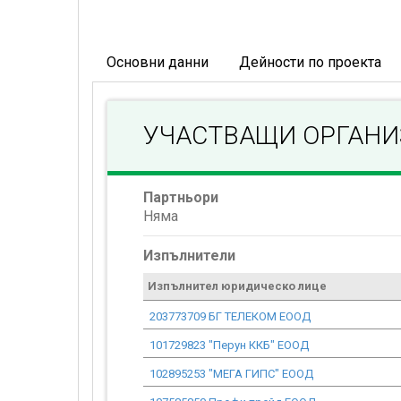
Основни данни
Дейности по проекта
УЧАСТВАЩИ ОРГАН
Партньори
Няма
Изпълнители
Изпълнител юридическо лице
203773709 БГ ТЕЛЕКОМ ЕООД
101729823 "Перун ККБ" ЕООД
102895253 "МЕГА ГИПС" ЕООД