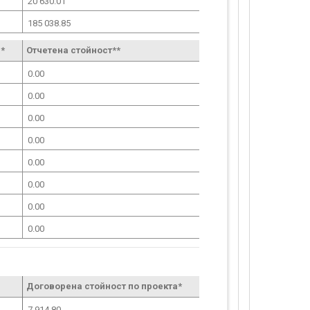
20 630.01
185 038.85
*
Отчетена стойност**
0.00
0.00
0.00
0.00
0.00
0.00
0.00
0.00
Договорена стойност по проекта*
7 914.80