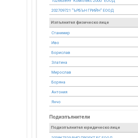
102663899 "Комплекс 2000" ЕООД
202709721 "ЪРБЪН ГРИЙН" ЕООД
Изпълнител физическо лице
Станимир
Иво
Борислав
Златина
Мирослав
Боряна
Антония
Янчо
Подизпълнители
Подизпълнител юридическо лице
203867329 ВИП ПРОЕКТ БГ ЕООД