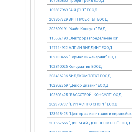
107585850 Профи трейд ЕООД
102837969 "АКЦЕНТ" ЕООД
203867329 ВИП ПРОЕКТ БГ ЕООД
202699191 "Файв Консулт" ЕАД
115552190 Електроразпределение Юг
147114922 АЛПИН БИЛДИНГ ЕООД
102130456 "Термал инженеринг" ООД
102810025 Консуматив ЕООД
203436236 БИЛДКОМПЛЕКТ ЕООД
102952359 "Декор дизайн" ЕООД
102603425 "ВАСССТРОЙ -КОНСУЛТ" ООД
202370737 "БУРГАС ПРО СПОРТ" ЕООД
123618423 "Център за изпитване и европейс
201557566 "ДИ ЕМ АЙ ДЕВЕЛОПМЪНТ" ЕООД