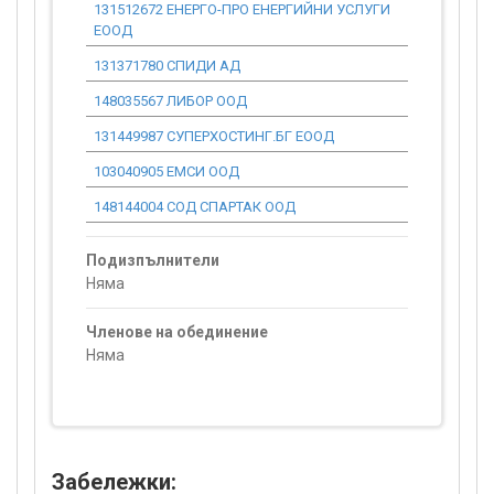
131512672 ЕНЕРГО-ПРО ЕНЕРГИЙНИ УСЛУГИ
0.00
ЕООД
131371780 СПИДИ АД
0.00
148035567 ЛИБОР ООД
0.00
131449987 СУПЕРХОСТИНГ.БГ ЕООД
0.00
103040905 ЕМСИ ООД
0.00
148144004 СОД СПАРТАК ООД
0.00
Подизпълнители
Няма
Членове на обединение
Няма
Забележки: