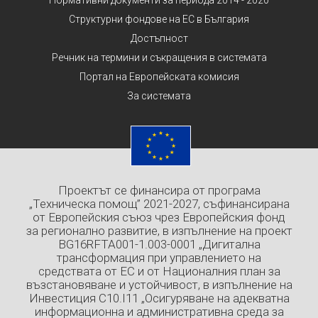
Нормативни документи за периода 2014 - 2020
Структурни фондове на ЕС в България
Достъпност
Речник на термини и съкращения в системата
Портал на Европейската комисия
За системата
Проектът се финансира от програма
„Техническа помощ” 2021-2027, съфинансирана
от Европейския съюз чрез Европейския фонд
за регионално развитие, в изпълнение на проект
BG16RFTA001-1.003-0001 „Дигитална
трансформация при управлението на
средствата от ЕС и от Националния план за
възстановяване и устойчивост, в изпълнение на
Инвестиция C10.I11 „Осигуряване на адекватна
информационна и административна среда за