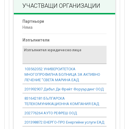
УЧАСТВАЩИ ОРГАНИЗАЦИИ
Партньори
Няма
Изпълнители
Изпълнител юридическо лице
Договор
стойност
проекта*
103562052 УНИВЕРСИТЕТСКА
0.00
МНОГОПРОФИЛНА БОЛНИЦА ЗА АКТИВНО
ЛЕЧЕНИЕ "СВЕТА МАРИНА ЕАД
201992907 Дабъл Ди Фрейт Форуърдинг ООД
0.00
831642181 БЪЛГАРСКА
0.00
ТЕЛЕКОМУНИКАЦИОННА КОМПАНИЯ ЕАД
202776264 АУТО РЕФРЕШ ООД
0.00
201398872 ЕНЕРГО-ПРО Енергийни услуги ЕАД
0.00