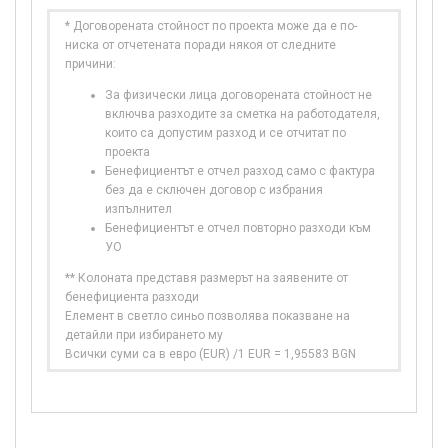
* Договорената стойност по проекта може да е по-
ниска от отчетената поради някоя от следните
причини:
За физически лица договорената стойност не
включва разходите за сметка на работодателя,
които са допустим разход и се отчитат по
проекта
Бенефициентът е отчел разход само с фактура
без да е сключен договор с избрания
изпълнител
Бенефициентът е отчел повторно разходи към
УО
** Колоната представя размерът на заявените от
бенефициента разходи
Елемент в светло синьо позволява показване на
детайли при избирането му
Всички суми са в евро (EUR) /1 EUR = 1,95583 BGN