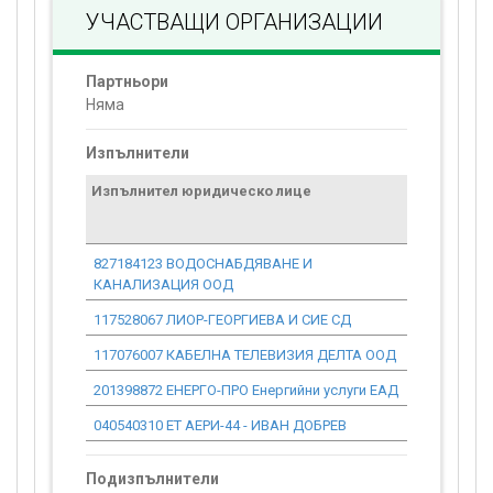
УЧАСТВАЩИ ОРГАНИЗАЦИИ
Партньори
Няма
Изпълнители
Изпълнител юридическо лице
Договор
стойност
проекта*
827184123 ВОДОСНАБДЯВАНЕ И
0.00
КАНАЛИЗАЦИЯ ООД
117528067 ЛИОР-ГЕОРГИЕВА И СИЕ СД
0.00
117076007 КАБЕЛНА ТЕЛЕВИЗИЯ ДЕЛТА ООД
0.00
201398872 ЕНЕРГО-ПРО Енергийни услуги ЕАД
0.00
040540310 ЕТ АЕРИ-44 - ИВАН ДОБРЕВ
0.00
Подизпълнители