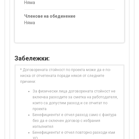
Няма
Членове на обединение
Няма
Забележки:
* Договорената стойност по проекта може да е по-
ниска от отчетената поради някоя от следните
причини:
За физически лица договорената стойност не
включва разходите за сметка на работодателя,
които са допустим разход и се отчитат по
проекта
Бенефициентът е отчел разход само с фактура
без да е сключен договор с избрания
изпълнител
Бенефициентът е отчел повторно разходи към
УО