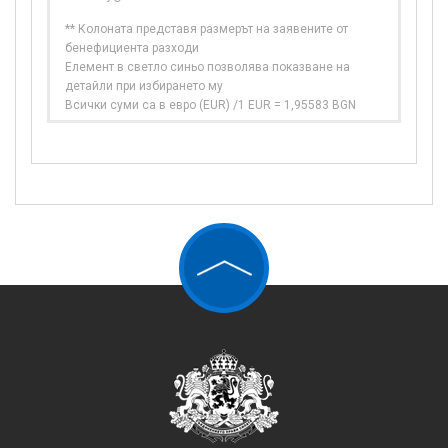
** Колоната представя размерът на заявените от
бенефициента разходи
Елемент в светло синьо позволява показване на
детайли при избирането му
Всички суми са в евро (EUR) /1 EUR = 1,95583 BGN