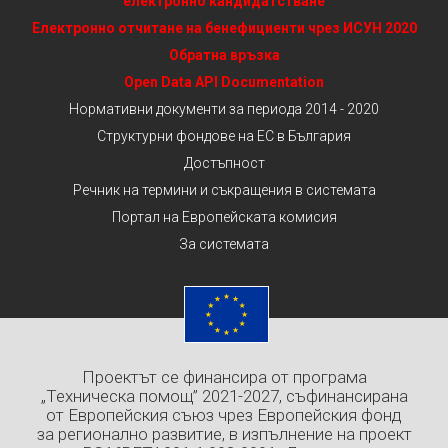
електронно кандидатстване
Електронно отчитане на бенефициенти чрез ИСУН 2020
Обратна връзка
Open Data API Documentation
Нормативни документи за периода 2014 - 2020
Структурни фондове на ЕС в България
Достъпност
Речник на термини и съкращения в системата
Портал на Европейската комисия
За системата
Проектът се финансира от програма
„Техническа помощ” 2021-2027, съфинансирана
от Европейския съюз чрез Европейския фонд
за регионално развитие, в изпълнение на проект