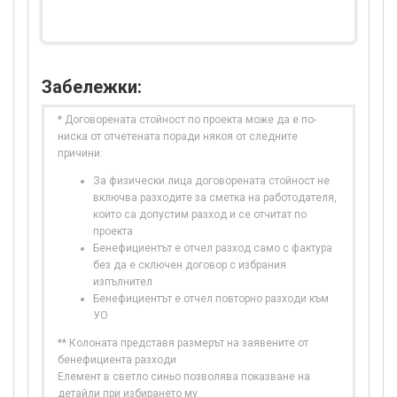
Забележки:
* Договорената стойност по проекта може да е по-
ниска от отчетената поради някоя от следните
причини:
За физически лица договорената стойност не
включва разходите за сметка на работодателя,
които са допустим разход и се отчитат по
проекта
Бенефициентът е отчел разход само с фактура
без да е сключен договор с избрания
изпълнител
Бенефициентът е отчел повторно разходи към
УО
** Колоната представя размерът на заявените от
бенефициента разходи
Елемент в светло синьо позволява показване на
детайли при избирането му