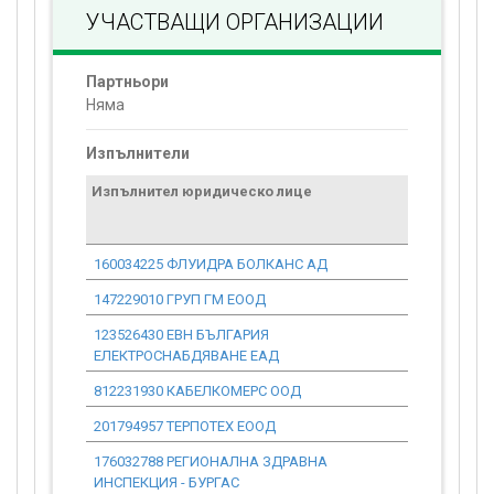
УЧАСТВАЩИ ОРГАНИЗАЦИИ
Партньори
Няма
Изпълнители
Изпълнител юридическо лице
Договор
стойност
проекта*
160034225 ФЛУИДРА БОЛКАНС АД
0.00
147229010 ГРУП ГМ ЕООД
0.00
123526430 ЕВН БЪЛГАРИЯ
0.00
ЕЛЕКТРОСНАБДЯВАНЕ ЕАД
812231930 КАБЕЛКОМЕРС ООД
0.00
201794957 ТЕРПОТЕХ ЕООД
0.00
176032788 РЕГИОНАЛНА ЗДРАВНА
0.00
ИНСПЕКЦИЯ - БУРГАС