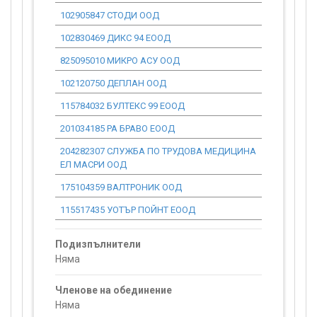
102905847 СТОДИ ООД
0.00
102830469 ДИКС 94 ЕООД
0.00
825095010 МИКРО АСУ ООД
0.00
102120750 ДЕПЛАН ООД
0.00
115784032 БУЛТЕКС 99 ЕООД
0.00
201034185 РА БРАВО ЕООД
0.00
204282307 СЛУЖБА ПО ТРУДОВА МЕДИЦИНА
0.00
ЕЛ МАСРИ ООД
175104359 ВАЛТРОНИК ООД
0.00
115517435 УОТЪР ПОЙНТ ЕООД
0.00
Подизпълнители
Няма
Членове на обединение
Няма