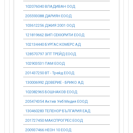
102076040 ВЛАДИВАН ООД
0.00
205593088 ДАРИЯН ЕООД
0.00
103612256 ДЖИЯ 2001 ООД
0.00
121819662 ВИП СЕКЮРИТИ ЕООД
0.00
102134440 БУРГАС КОМЕРС АД
0.00
128570797 ЗПТ ТРЕЙД ЕООД
0.00
102903531 ПАМ ЕООД
0.00
201437250 ВТ - Трейд ЕООД
0.00
130006992 ДОВЕРИЕ - БРИКО АД
0.00
102082965 БОШНАКОВ ЕООД
0.00
205474354 Актив Уеб Медия ЕООД
0.00
130460283 ТЕЛЕНОР БЪЛГАРИЯ ЕАД
0.00
201727450 МАКСПРОГРЕС ЕООД
0.00
200937466 НЕОН 10 ЕООД
0.00