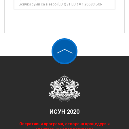
Всички суми са в евро (EUR) /1 EUR = 1,95583 BGN
ИСУН 2020
Оперативни програми, отворени процедури и